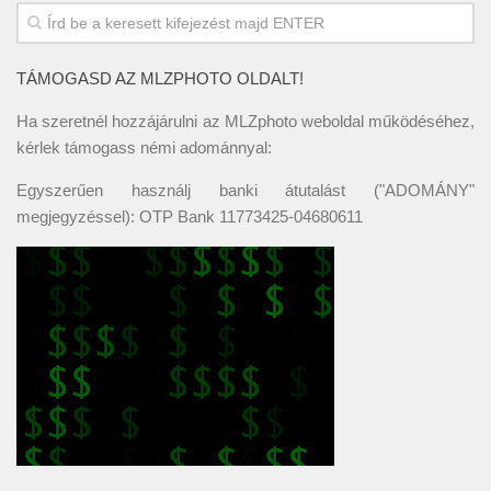
TÁMOGASD AZ MLZPHOTO OLDALT!
Ha szeretnél hozzájárulni az MLZphoto weboldal működéséhez,
kérlek támogass némi adománnyal:
Egyszerűen használj banki átutalást ("ADOMÁNY"
megjegyzéssel): OTP Bank 11773425-04680611