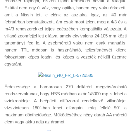
rendszer rajongói, hiszen újabb termékkel bővült a világuk.
Tanácsok
Ezúttal nem egy új váz, vagy optika, hanem egy vaku érkezett,
Érdekességek
amit a Nissin tett le elénk az asztalra. Igaz, az i40 már
februárban bemutatkozott, ám csak most jelent meg a 4/3 és a
Helyszíni Riport
m4/3 rendszerekkel teljes egészében kompatibilis változata. A
E-BB
villanó zoomfejjel lett ellátva, amely ekvivalens 24-105 mm közti
tartományt fed le. A zsebméretű vaku nem csak manuális,
hanem TTL módban is használható, teljesítményét kilenc
fokozatban képes leadni, és képes a vezeték nélküli üzemre
egyaránt.
Érdekessége a hamarosan 270 dollárért megvásárolható
rendszervakunak, hogy HSS módban akár 1/8000 mp is lehet a
szinkronideje. A beépített diffúzorral rendelkező villanófejet
vízszintesen 180°-ban lehet elforgatni, míg felfelé 90° a
maximum dönthetősége. Működéséthez négy darab AA méretű
elem vagy akku adja az áramot.