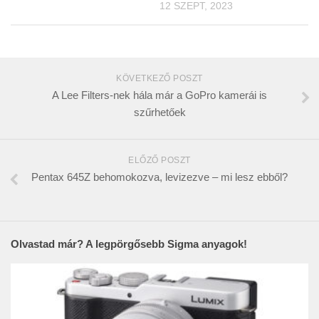
12 SZEPT, 2023
KÖVETKEZŐ POSZT
A Lee Filters-nek hála már a GoPro kamerái is
szűrhetőek
ELŐZŐ POSZT
Pentax 645Z behomokozva, levizezve – mi lesz ebből?
Olvastad már? A legpörgősebb Sigma anyagok!