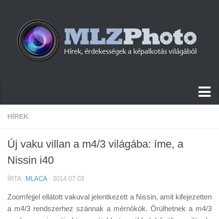
Hírek
HÍREK
Pletykák
Új vaku villan a m4/3 világába: íme, a
Cikkek
Nissin i40
Szoftver
ÍRTA:
MLACA
· 2014.07.03
Firmware
Zoomfejjel ellátott vakuval jelentkezett a Nissin, amit kifejezetten
Tudástár
a m4/3 rendszerhez szánnak a mérnökök. Örülhetnek a m4/3