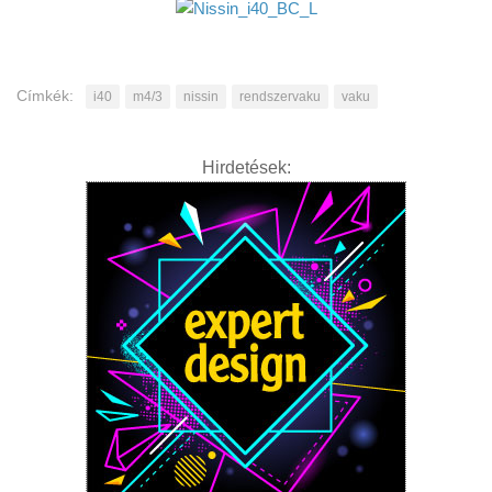
Címkék:
i40
m4/3
nissin
rendszervaku
vaku
Hirdetések: