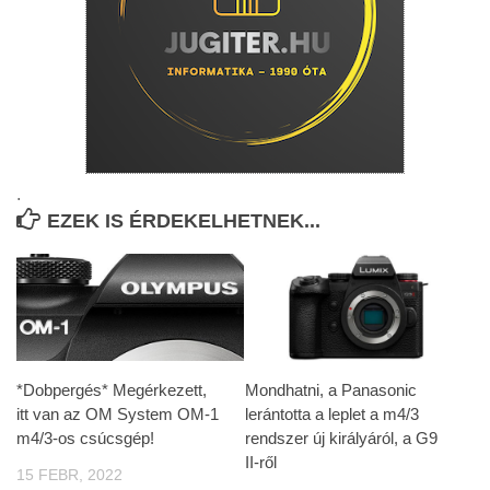
.
EZEK IS ÉRDEKELHETNEK...
*Dobpergés* Megérkezett,
Mondhatni, a Panasonic
itt van az OM System OM-1
lerántotta a leplet a m4/3
m4/3-os csúcsgép!
rendszer új királyáról, a G9
II-ről
15 FEBR, 2022