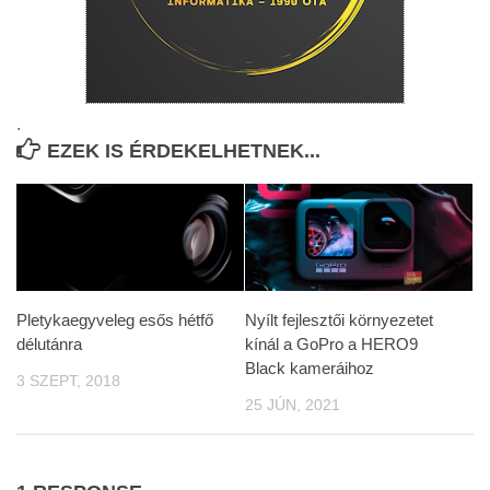
.
EZEK IS ÉRDEKELHETNEK...
Pletykaegyveleg esős hétfő
Nyílt fejlesztői környezetet
délutánra
kínál a GoPro a HERO9
Black kameráihoz
3 SZEPT, 2018
25 JÚN, 2021