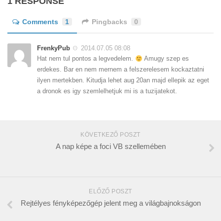
1 RESPONSE
Comments
1
Pingbacks
0
FrenkyPub
2014.07.05 08:08
Hat nem tul pontos a legvedelem.
Amugy szep es
erdekes. Bar en nem mernem a felszerelesem kockaztatni
ilyen mertekben. Kitudja lehet aug 20an majd ellepik az eget
a dronok es igy szemlelhetjuk mi is a tuzijatekot.
KÖVETKEZŐ POSZT
A nap képe a foci VB szellemében
ELŐZŐ POSZT
Rejtélyes fényképezőgép jelent meg a világbajnokságon