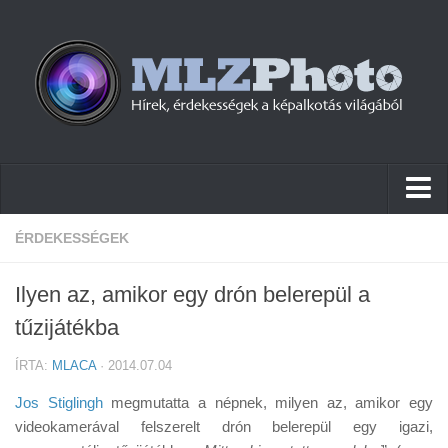
Hírek
ÉRDEKESSÉGEK
Pletykák
Ilyen az, amikor egy drón belerepül a
Cikkek
tűzijátékba
Szoftver
ÍRTA:
MLACA
· 2014.07.04
Firmware
Jos Stiglingh
megmutatta a népnek, milyen az, amikor egy
Tudástár
videokamerával felszerelt drón belerepül egy igazi,