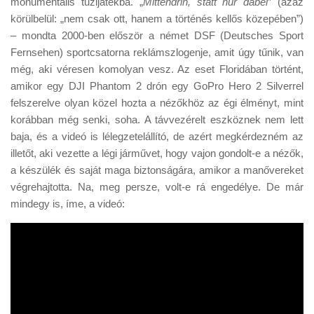
monumentális tűzijátékba. „
Mittendrin, statt nur dabei
” (azaz
Tanácsok
körülbelül: „nem csak ott, hanem a történés kellős közepében”)
Érdekességek
– mondta 2000-ben először a német DSF (Deutsches Sport
Fernsehen) sportcsatorna reklámszlogenje, amit úgy tűnik, van
Helyszíni Riport
még, aki véresen komolyan vesz. Az eset Floridában történt,
E-BB
amikor egy DJI Phantom 2 drón egy GoPro Hero 2 Silverrel
felszerelve olyan közel hozta a nézőkhöz az égi élményt, mint
korábban még senki, soha. A távvezérelt eszköznek nem lett
baja, és a videó is lélegzetelállító, de azért megkérdezném az
illetőt, aki vezette a légi járművet, hogy vajon gondolt-e a nézők,
a készülék és saját maga biztonságára, amikor a manővereket
végrehajtotta. Na, meg persze, volt-e rá engedélye. De már
mindegy is, íme, a videó: