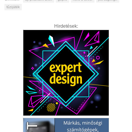
tűzijáték
Hirdetések: