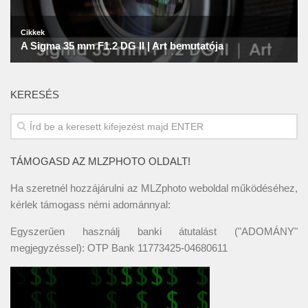
KERESÉS
TÁMOGASD AZ MLZPHOTO OLDALT!
Ha szeretnél hozzájárulni az MLZphoto weboldal működéséhez,
kérlek támogass némi adománnyal:
Egyszerűen használj banki átutalást ("ADOMÁNY"
megjegyzéssel): OTP Bank 11773425-04680611