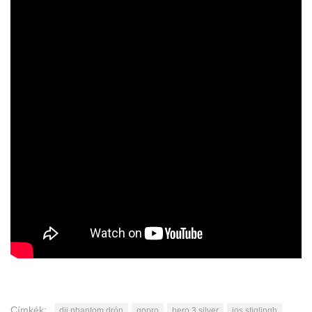
Címkék:
dji phantom drón
gopro
hero 3 silver
jos stiglingh