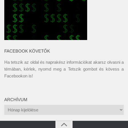
FACEBOOK KÖVETŐK
Ha tetszik az oldal és naprakész információkat akarsz olvasni a
témában, kérlek, nyomd meg a Tetszik gombot és kövess a
Facebookon
is!
ARCHÍVUM
Archívum