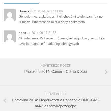
Duruzsló
2014.09.17 11:06
Gondolom ez a plafon, amit el lehet érni telefonban. így nem
is rossz. Értelmesebb mint a sony csőkamerái.
noss
2014.09.17 21:55
4K videó max 15 fps-sel… (csínnyán bánjunk a „nyomd ki a
sz*rt is magadból” marketinghabringyával)
KÖVETKEZŐ POSZT
Photokina 2014: Canon – Come & See
ELŐZŐ POSZT
Photokina 2014: Megérkezett a Panasonic DMC-GM5
m4/3-os fényképezőgépe