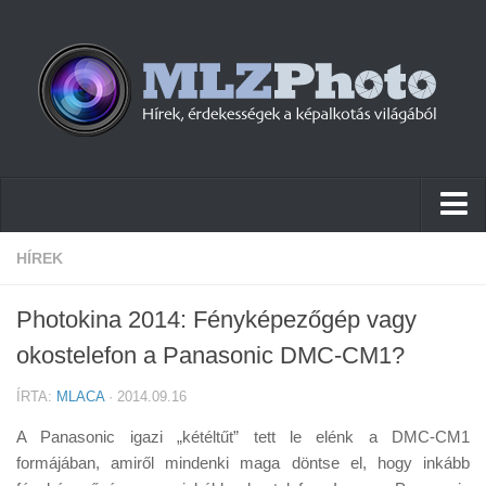
Hírek
HÍREK
Pletykák
Photokina 2014: Fényképezőgép vagy
Cikkek
okostelefon a Panasonic DMC-CM1?
Szoftver
ÍRTA:
MLACA
· 2014.09.16
Firmware
A Panasonic igazi „kétéltűt” tett le elénk a DMC-CM1
Tudástár
formájában, amiről mindenki maga döntse el, hogy inkább