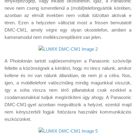
fényképezőgép, vagy inkább okostelefon. Igaz, a Panasonic
Tanácsok
neve nem cseng ismeretlenül a (mobil)telefongyártók körében,
Érdekességek
azonban az elmúlt években nem voltak túlzottan aktívak e
téren. Ezen a helyzeten változtat most a frissen bemutatott
Helyszíni Riport
DMC-CM1, amely végre egy olyan okostelefon, amiben a
E-BB
kameramodul nem mellékszereplőként van jelen.
A Photokinán tartott sajtóeseményen a Panasonic szóvivője
feltette a közönségnek a kérdést, hogy mi nincs nálunk, amikor
kellene és mi van nálunk állandóan, de nem jó a célra. Nos,
igen, a mobiltelefont valószínűleg mindig magunkkal visszük,
így a soha vissza nem térő pillanatokat csak ezekkel a
csodamasinákkal tudjuk megörökíteni úgy ahogy. A Panasonic
DMC-CM1-gyel azonban megváltozik a helyzet, ezentúl majd
nem kényszerből fogjuk fotózásra használni kommunikációs
eszközünket.