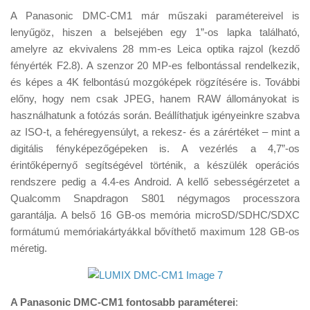
A Panasonic DMC-CM1 már műszaki paramétereivel is
lenyűgöz, hiszen a belsejében egy 1”-os lapka található,
amelyre az ekvivalens 28 mm-es Leica optika rajzol (kezdő
fényérték F2.8). A szenzor 20 MP-es felbontással rendelkezik,
és képes a 4K felbontású mozgóképek rögzítésére is. További
előny, hogy nem csak JPEG, hanem RAW állományokat is
használhatunk a fotózás során. Beállíthatjuk igényeinkre szabva
az ISO-t, a fehéregyensúlyt, a rekesz- és a zárértéket – mint a
digitális fényképezőgépeken is. A vezérlés a 4,7”-os
érintőképernyő segítségével történik, a készülék operációs
rendszere pedig a 4.4-es Android. A kellő sebességérzetet a
Qualcomm Snapdragon S801 négymagos processzora
garantálja. A belső 16 GB-os memória microSD/SDHC/SDXC
formátumú memóriakártyákkal bővíthető maximum 128 GB-os
méretig.
A Panasonic DMC-CM1 fontosabb paraméterei
: