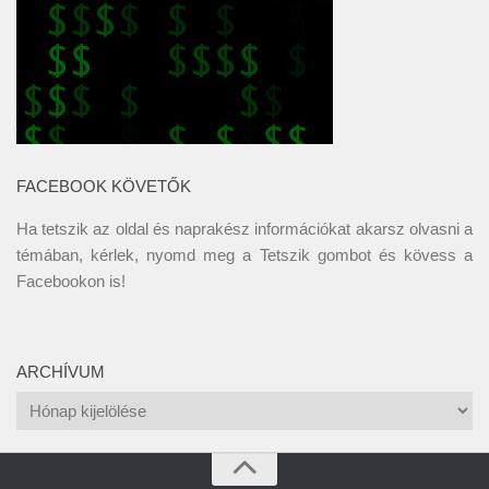
FACEBOOK KÖVETŐK
Ha tetszik az oldal és naprakész információkat akarsz olvasni a
témában, kérlek, nyomd meg a Tetszik gombot és kövess a
Facebookon
is!
ARCHÍVUM
Archívum