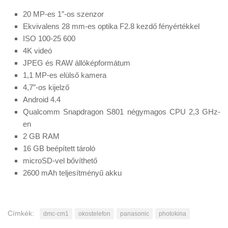
20 MP-es 1”-os szenzor
Ekvivalens 28 mm-es optika F2.8 kezdő fényértékkel
ISO 100-25 600
4K videó
JPEG és RAW állóképformátum
1,1 MP-es elülső kamera
4,7”-os kijelző
Android 4.4
Qualcomm Snapdragon S801 négymagos CPU 2,3 GHz-
en
2 GB RAM
16 GB beépített tároló
microSD-vel bővíthető
2600 mAh teljesítményű akku
Címkék:
dmc-cm1
okostelefon
panasonic
photokina