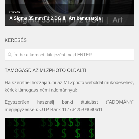
KERESÉS
TÁMOGASD AZ MLZPHOTO OLDALT!
Ha szeretnél hozzájárulni az MLZphoto weboldal működéséhez,
kérlek támogass némi adománnyal:
Egyszerűen használj banki átutalást ("ADOMÁNY"
megjegyzéssel): OTP Bank 11773425-04680611