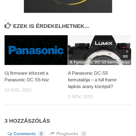
.
EZEK IS ÉRDEKELHETNEK...
Új firmware érkezett a
A Panasonic DC-S5
Panasonic DC-S5-höz
bemutatója – a full frame
lapkás arany középút?
12 AUG, 2022
3 NOV, 2020
3 HOZZÁSZÓLÁS
Comments
2
Pingbacks
1