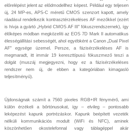
Tanácsok
előrelépést jelent az elődmodellhez képest. Például egy teljesen
új, 24 MP-es, APS-C méretű CMOS szenzort kapott, amely
Érdekességek
ráadásul rendelkezik kontrasztérzékeléses AF mezőkkel (ezért
Helyszíni Riport
is hívja a gyártó „Hybrid CMOS AF III” fókuszrendszernek), így
élőképes módban megközelíti az EOS 7D Mark II automatikus
E-BB
élességállítási sebességét, ahol egyébként a Canon „Dual Pixel
AF” egysége üzemel. Persze, a fázisérzékeléses AF is
megmaradt, itt immár 19 kereszttípusú fókuszmező teszi a
dolgát (muszáj megjegyezni, hogy ez a fázisérzékeléses
rendszer nem új, de ebben a kategóriában kimagasló
teljesítményű).
Újdonságnak számít a 7560 pixeles RGB+IR fénymérő, ami
külön érzékeli a bőrtónusokat, így – elvileg – pontosabb
leképezést kapunk portrézáskor. Kapunk beépített vezeték
nélküli kommunikációs modult (WiFi és NFC), aminek
köszönhetően okostelefonnal vagy táblagéppel akár