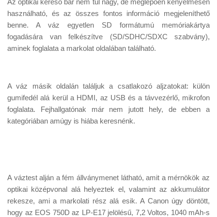
Az optikai kereső bár nem túl nagy, de meglepően kényelmesen
használható, és az összes fontos információ megjeleníthető
benne. A váz egyetlen SD formátumú memóriakártya
fogadására van felkészítve (SD/SDHC/SDXC szabvány),
aminek foglalata a markolat oldalában található.
A váz másik oldalán találjuk a csatlakozó aljzatokat: külön
gumifedél alá kerül a HDMI, az USB és a távvezérlő, mikrofon
foglalata. Fejhallgatónak már nem jutott hely, de ebben a
kategóriában amúgy is hiába keresnénk.
A váztest alján a fém állványmenet látható, amit a mérnökök az
optikai középvonal alá helyeztek el, valamint az akkumulátor
rekesze, ami a markolati rész alá esik. A Canon úgy döntött,
hogy az EOS 750D az LP-E17 jelölésű, 7,2 Voltos, 1040 mAh-s