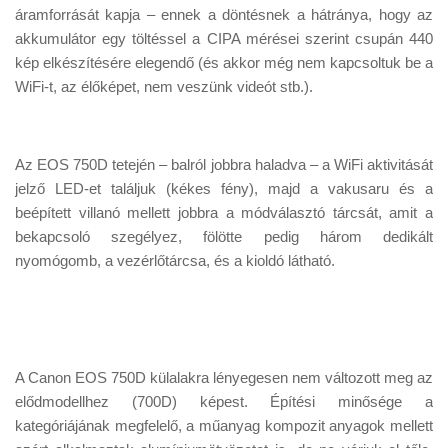
áramforrását kapja – ennek a döntésnek a hátránya, hogy az
akkumulátor egy töltéssel a CIPA mérései szerint csupán 440
kép elkészítésére elegendő (és akkor még nem kapcsoltuk be a
WiFi-t, az élőképet, nem veszünk videót stb.).
Az EOS 750D tetején – balról jobbra haladva – a WiFi aktivitását
jelző LED-et találjuk (kékes fény), majd a vakusaru és a
beépített villanó mellett jobbra a módválasztó tárcsát, amit a
bekapcsoló szegélyez, fölötte pedig három dedikált
nyomógomb, a vezérlőtárcsa, és a kioldó látható.
A Canon EOS 750D külalakra lényegesen nem változott meg az
elődmodellhez (700D) képest. Építési minősége a
kategóriájának megfelelő, a műanyag kompozit anyagok mellett