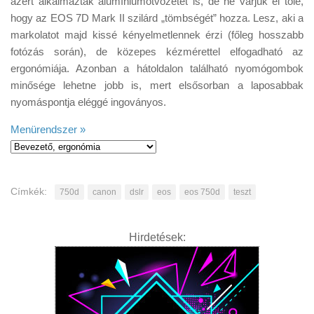
azért alkalmaztak alumíniumötvözetet is, de ne várjuk el tőle,
hogy az EOS 7D Mark II szilárd „tömbségét” hozza. Lesz, aki a
markolatot majd kissé kényelmetlennek érzi (főleg hosszabb
fotózás során), de közepes kézmérettel elfogadható az
ergonómiája. Azonban a hátoldalon található nyomógombok
minősége lehetne jobb is, mert elsősorban a laposabbak
nyomáspontja eléggé ingoványos.
Menürendszer »
Címkék:
750d
canon
dslr
eos
eos 750d
teszt
Hirdetések: