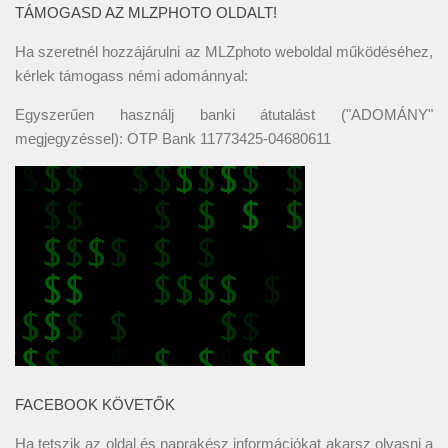
TÁMOGASD AZ MLZPHOTO OLDALT!
Ha szeretnél hozzájárulni az MLZphoto weboldal működéséhez,
kérlek támogass némi adománnyal:
Egyszerűen használj banki átutalást ("ADOMÁNY"
megjegyzéssel): OTP Bank 11773425-04680611
FACEBOOK KÖVETŐK
Ha tetszik az oldal és naprakész információkat akarsz olvasni a