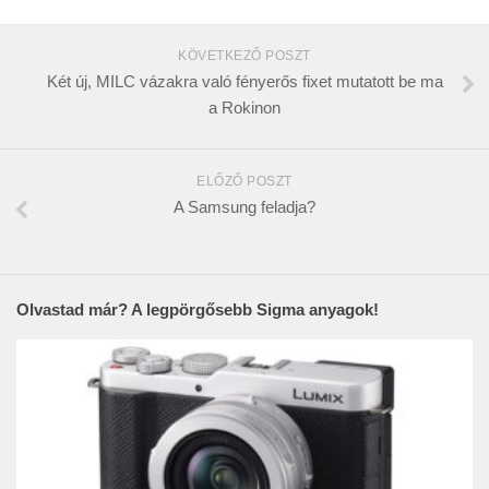
KÖVETKEZŐ POSZT
Két új, MILC vázakra való fényerős fixet mutatott be ma
a Rokinon
ELŐZŐ POSZT
A Samsung feladja?
Olvastad már? A legpörgősebb Sigma anyagok!