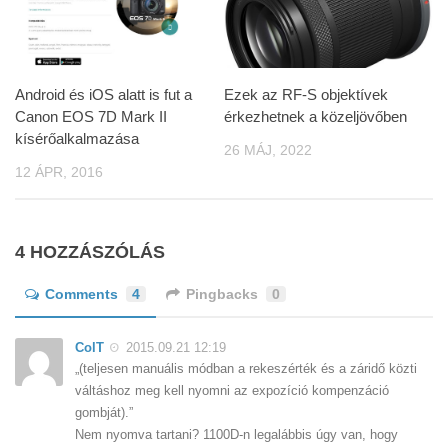
Android és iOS alatt is fut a
Ezek az RF-S objektívek
Canon EOS 7D Mark II
érkezhetnek a közeljövőben
kísérőalkalmazása
26 MÁJ, 2022
12 ÁPR, 2016
4 HOZZÁSZÓLÁS
Comments
4
Pingbacks
0
ColT
2015.09.21 12:19
„(teljesen manuális módban a rekeszérték és a záridő közti
váltáshoz meg kell nyomni az expozíció kompenzáció
gombját).”
Nem nyomva tartani? 1100D-n legalábbis úgy van, hogy