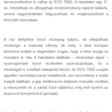
távvezérelhetővé is válhat az EOS 750D. A hátoldalon egy 3”-
os, kifordítható és elforgatható érintésérzékeny kijelzőt találunk,
amivel nagymértékben felgyorsítható és megkönnyíthető a
készülék használata.
A váz felépítése kissé műanyag hatású, de elfogadható
minőségű; a markolat vékony, de mély, s akár közepes
kézméret mellett is elegendően magas, hogy a fotós kisujja se
maradjon le róla. A hátoldalon található – elsősorban lapos –
nyomógombok kissé érzéketlen nyomáspontúak, és a
minőségük is a belépő kategóriát tükrözi. Az EOS 750D csupán
egyetlen vezérlőtárcsával rendelkezik, ami közvetlenül a kioldó
mögött található, a gép tetőlemezén (teljesen manuális módban
a rekeszérték és a záridő közti váltáshoz meg kell nyomni az
expozíció kompenzáció gombját).