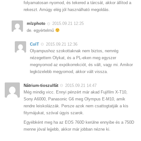
folyamatosan nyomod, és tekered a tárcsát, akkor állítod a
rekeszt. Amúgy elég jól használható megoldás.
mlzphoto
2015.09.21 12:25
de. egyértelmű
ColT
2015.09.21 12:36
Olyampushoz szokottaknak nem biztos, nemrég
nézegettem Olykat, és a PL-eken meg egyszer
megnyomod az expókorrekciót, és vált, vagy mi. Amikor
legközelebb megyomod, akkor vált vissza.
Nátrium-tioszulfát
2015.09.21 14:47
Még mindig vicc. Ennyi pénzért már akad Fujifilm X-T10,
Sony A6000, Panasonic G6 meg Olympus E-M10, amik
rendre leiskolázzák. Persze azok nem csattogtatják a kis
fitymájukat, szóval úgyis szarok.
Egyébként meg ha az EOS 760D kerülne ennyibe és a 750D
menne jóval lejjebb, akkor már jobban nézne ki.