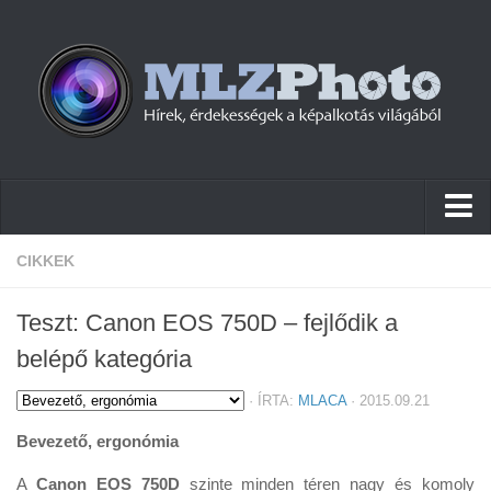
Hírek
CIKKEK
Pletykák
Teszt: Canon EOS 750D – fejlődik a
Cikkek
belépő kategória
Szoftver
·
ÍRTA:
MLACA
· 2015.09.21
Firmware
Bevezető, ergonómia
Tudástár
A
Canon EOS 750D
szinte minden téren nagy és komoly