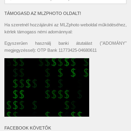
TÁMOGASD AZ MLZPHOTO OLDALT!
Ha szeretnél hozzájárulni az MLZphoto weboldal működéséhez,
kérlek támogass némi adománnyal:
Egyszerűen használj banki átutalást ("ADOMÁNY"
megjegyzéssel): OTP Bank 11773425-04680611
FACEBOOK KÖVETŐK