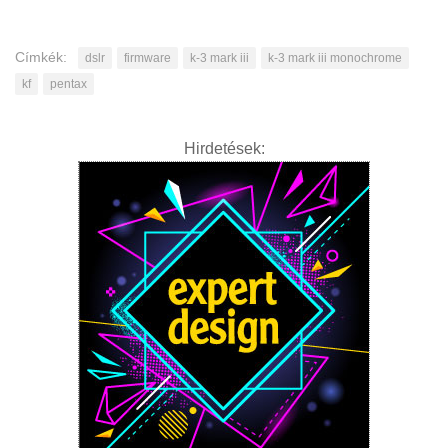
Címkék:
dslr
firmware
k-3 mark iii
k-3 mark iii monochrome
kf
pentax
Hirdetések: