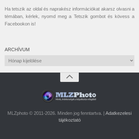
Ha tetszik az oldal és naprakész információkat akarsz olvasni a
témában, kérlek, nyomd meg a Tetszik gombot és kövess a
Facebookon
is!
ARCHÍVUM
Archívum
MLZphoto © 2011-2026. Minden jog fenntartva. |
Adatkezelesi
tájékoztató