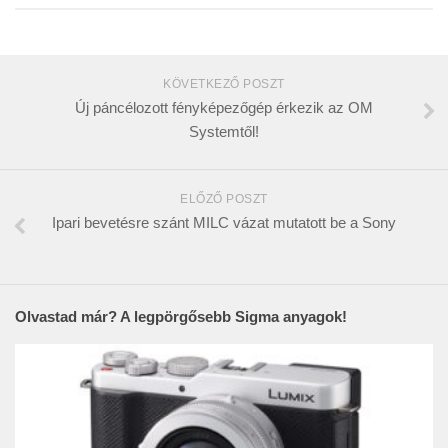
KÖVETKEZŐ POSZT
Új páncélozott fényképezőgép érkezik az OM
Systemtől!
ELŐZŐ POSZT
Ipari bevetésre szánt MILC vázat mutatott be a Sony
Olvastad már? A legpörgősebb Sigma anyagok!