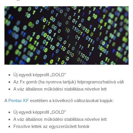
Tanácsok
Érdekességek
Helyszíni Riport
E-BB
Új egyedi képprofil „GOLD”
Az Fx gomb (ha nyomva tartjuk) felprogramozhatóvá vált
A váz általános működési stabilitása növelve lett
A
Pentax KF
esetében a következő változásokat kapjuk:
Új egyedi képprofil „GOLD”
A váz általános működési stabilitása növelve lett
Frissítve lettek az egyszerűsített fontok