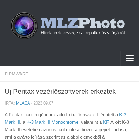
Hírek
FIRMWARE
Pletykák
Új Pentax vezérlőszoftverek érkeztek
Cikkek
ÍRTA:
MLACA
· 2023.09.07
Szoftver
A Pentax három gépéhez adott ki új firmware-t: érintett a
K-3
Firmware
Mark III
, a
K-3 Mark III Monochrome
, valamint a
KF
. A két K-3
Mark III esetében azonos funkciókkal bővült a gépek tudása,
Tudástár
ami a gyártó leírása szerint az alábbi elemekből áll: