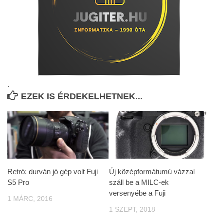
.
EZEK IS ÉRDEKELHETNEK...
Retró: durván jó gép volt Fuji
Új középformátumú vázzal
S5 Pro
száll be a MILC-ek
versenyébe a Fuji
1 MÁRC, 2016
1 SZEPT, 2018