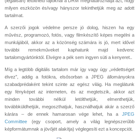
(legálisan) letölthető fájloknál a DRM meghatározhatja azt, hogy
milyen eszközön és/vagy hányszor tekinthetjük meg az adott
tartalmat.
A szerzői jogok védelme persze jó dolog, hiszen ha egy
művész, programozó, fotós, vagy filmkészítő képes megélni a
munkájából, akkor az a közönség számára is jó, mert idővel
további remekműveket kaphatunk majd kedvenc
tartalomgyártónktól. Elvégre a pék sem ingyen süti a kenyeret..
Míg a legtöbb digitális tartalom már így vagy úgy „védettséget
élvez”, addig a fotókra, elsősorban a JPEG állományokra
szabadprédaként tekint szinte az egész világ. Ha meglátunk
egy fényképet az interneten, és az megtetszik, akkor azt
minden további nélkül letölthetjük, elmenthetjük,
továbbküldhetjük, megoszthatjuk, használhatjuk akár a szerző
kárára – de ennek hamarosan vége lehet, ha a
JPEG
Committee
(egy csoport, amely a világ legnépszerűbb
képformátumnak a jövőjét alakítja) véglegesíti ezt a koncepciót.