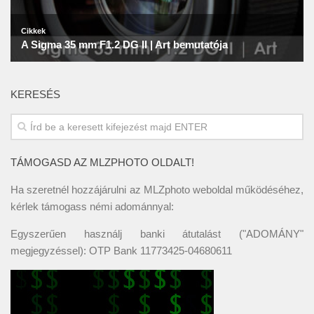
KERESÉS
TÁMOGASD AZ MLZPHOTO OLDALT!
Ha szeretnél hozzájárulni az MLZphoto weboldal működéséhez,
kérlek támogass némi adománnyal:
Egyszerűen használj banki átutalást ("ADOMÁNY"
megjegyzéssel): OTP Bank 11773425-04680611