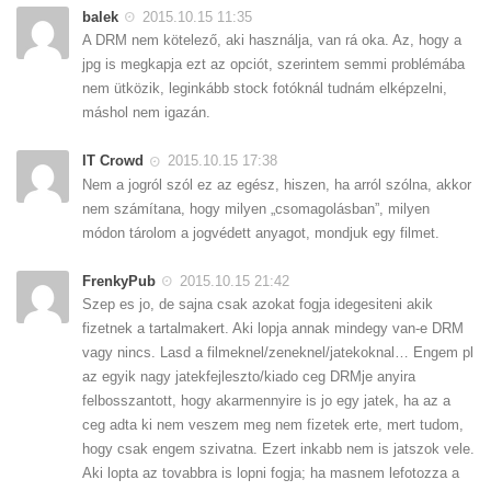
balek
2015.10.15 11:35
A DRM nem kötelező, aki használja, van rá oka. Az, hogy a
jpg is megkapja ezt az opciót, szerintem semmi problémába
nem ütközik, leginkább stock fotóknál tudnám elképzelni,
máshol nem igazán.
IT Crowd
2015.10.15 17:38
Nem a jogról szól ez az egész, hiszen, ha arról szólna, akkor
nem számítana, hogy milyen „csomagolásban”, milyen
módon tárolom a jogvédett anyagot, mondjuk egy filmet.
FrenkyPub
2015.10.15 21:42
Szep es jo, de sajna csak azokat fogja idegesiteni akik
fizetnek a tartalmakert. Aki lopja annak mindegy van-e DRM
vagy nincs. Lasd a filmeknel/zeneknel/jatekoknal… Engem pl
az egyik nagy jatekfejleszto/kiado ceg DRMje anyira
felbosszantott, hogy akarmennyire is jo egy jatek, ha az a
ceg adta ki nem veszem meg nem fizetek erte, mert tudom,
hogy csak engem szivatna. Ezert inkabb nem is jatszok vele.
Aki lopta az tovabbra is lopni fogja; ha masnem lefotozza a