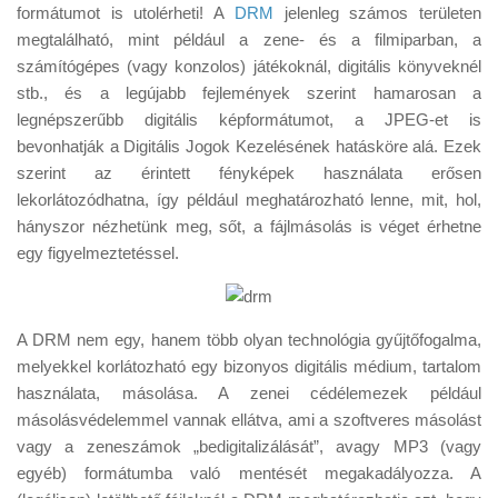
Tanácsok
formátumot is utolérheti! A
DRM
jelenleg számos területen
megtalálható, mint például a zene- és a filmiparban, a
Érdekességek
számítógépes (vagy konzolos) játékoknál, digitális könyveknél
Helyszíni Riport
stb., és a legújabb fejlemények szerint hamarosan a
legnépszerűbb digitális képformátumot, a JPEG-et is
E-BB
bevonhatják a Digitális Jogok Kezelésének hatásköre alá. Ezek
szerint az érintett fényképek használata erősen
lekorlátozódhatna, így például meghatározható lenne, mit, hol,
hányszor nézhetünk meg, sőt, a fájlmásolás is véget érhetne
egy figyelmeztetéssel.
A DRM nem egy, hanem több olyan technológia gyűjtőfogalma,
melyekkel korlátozható egy bizonyos digitális médium, tartalom
használata, másolása. A zenei cédélemezek például
másolásvédelemmel vannak ellátva, ami a szoftveres másolást
vagy a zeneszámok „bedigitalizálását”, avagy MP3 (vagy
egyéb) formátumba való mentését megakadályozza. A