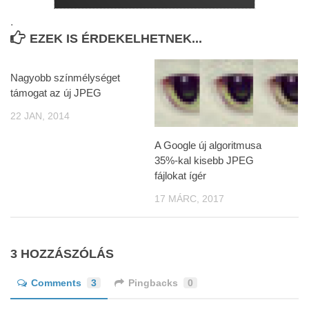
.
EZEK IS ÉRDEKELHETNEK...
Nagyobb színmélységet
támogat az új JPEG
22 JAN, 2014
A Google új algoritmusa
35%-kal kisebb JPEG
fájlokat ígér
17 MÁRC, 2017
3 HOZZÁSZÓLÁS
Comments
3
Pingbacks
0