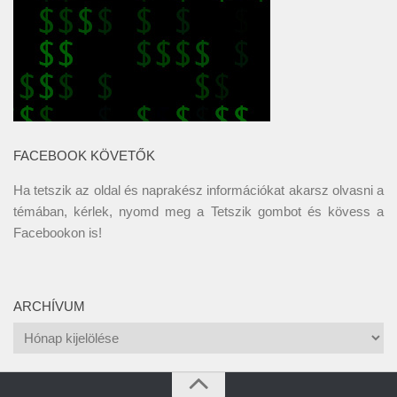
FACEBOOK KÖVETŐK
Ha tetszik az oldal és naprakész információkat akarsz olvasni a
témában, kérlek, nyomd meg a Tetszik gombot és kövess a
Facebookon
is!
ARCHÍVUM
Archívum