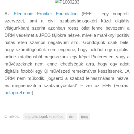
Az
Electronic Frontier Foundation
(EFF – egy nonprofit
szervezet, ami a civil szabadságjogokért küzd digitális
világunkban) szerint azonban rossz ötlet lenne bevezetni a
DRM védelmet a JPEG fájlokra nézve, mivel a maréknyi pozitív
hatás ellen számos negatívum szól. Gondoljunk csak bele,
hogy számítógépünk nem engedné, hogy például egy digitális,
online katalógusból megosszunk egy képet Pinteresten, vagy a
művészeknek nem lenne lehetőségük arra, hogy egy adott
digitális fotóból egy új művészeti remekművet készítsenek. „A
DRM nem működik, jogsértő a szabad felhasználásra nézve,
és megnehezíti a szabványosítást” – véli az EFF. (Forrás:
petapixel.com
)
Címkék:
digitális jogok kezelése
drm
jpeg