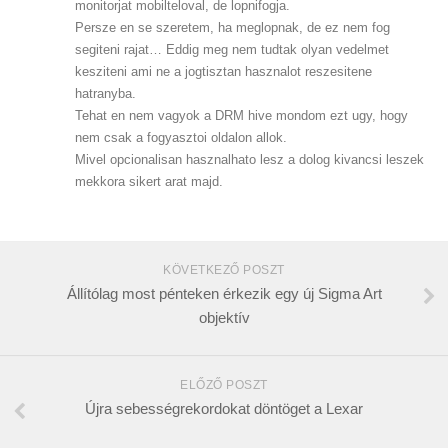
monitorjat mobilteloval, de lopnifogja.
Persze en se szeretem, ha meglopnak, de ez nem fog
segiteni rajat… Eddig meg nem tudtak olyan vedelmet
kesziteni ami ne a jogtisztan hasznalot reszesitene
hatranyba.
Tehat en nem vagyok a DRM hive mondom ezt ugy, hogy
nem csak a fogyasztoi oldalon allok.
Mivel opcionalisan hasznalhato lesz a dolog kivancsi leszek
mekkora sikert arat majd.
KÖVETKEZŐ POSZT
Állítólag most pénteken érkezik egy új Sigma Art
objektív
ELŐZŐ POSZT
Újra sebességrekordokat döntöget a Lexar