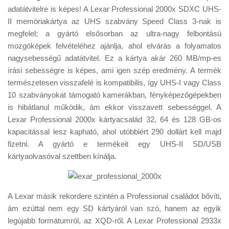
Tanácsok
adatátvitelre is képes! A Lexar Professional 2000x SDXC UHS-
II memóriakártya az UHS szabvány Speed Class 3-nak is
Érdekességek
megfelel; a gyártó elsősorban az ultra-nagy felbontású
Helyszíni Riport
mozgóképek felvételéhez ajánlja, ahol elvárás a folyamatos
nagysebességű adatátvitel. Ez a kártya akár 260 MB/mp-es
E-BB
írási sebességre is képes, ami igen szép eredmény. A termék
természetesen visszafelé is kompatibilis, így UHS-I vagy Class
10 szabványokat támogató kamerákban, fényképezőgépekben
is hibátlanul működik, ám ekkor visszavett sebességgel. A
Lexar Professional 2000x kártyacsalád 32, 64 és 128 GB-os
kapacitással lesz kapható, ahol utóbbiért 290 dollárt kell majd
fizetni. A gyártó e termékeit egy UHS-II SD/USB
kártyaolvasóval szettben kínálja.
A Lexar másik rekordere szintén a Professional családot bővíti,
ám ezúttal nem egy SD kártyáról van szó, hanem az egyik
legújabb formátumról, az XQD-ről. A Lexar Professional 2933x