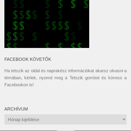
FACEBOOK KÖVETŐK
Ha tetszik az oldal és naprakész információkat akarsz olvasni a
témában, kérlek, nyomd meg a Tetszik gombot és kövess a
Facebookon
is!
ARCHÍVUM
Archívum