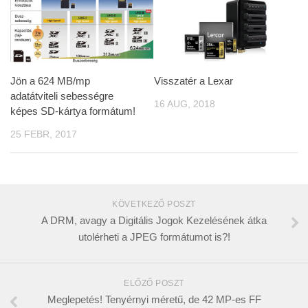
Jön a 624 MB/mp
Visszatér a Lexar
adatátviteli sebességre
16 AUG, 2018
képes SD-kártya formátum!
25 FEBR, 2017
KÖVETKEZŐ POSZT
A DRM, avagy a Digitális Jogok Kezelésének átka
utolérheti a JPEG formátumot is?!
ELŐZŐ POSZT
Meglepetés! Tenyérnyi méretű, de 42 MP-es FF