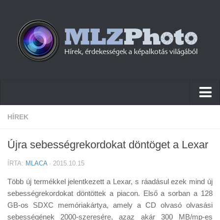
Hírek
HÍREK
Pletykák
Újra sebességrekordokat döntöget a Lexar
Cikkek
ÍRTA:
MLACA
· 2015.10.15
Szoftver
Több új termékkel jelentkezett a Lexar, s ráadásul ezek mind új
Firmware
sebességrekordokat döntöttek a piacon. Első a sorban a 128
GB-os SDXC memóriakártya, amely a CD olvasó olvasási
Tudástár
sebességének 2000-szeresére, azaz akár 300 MB/mp-es