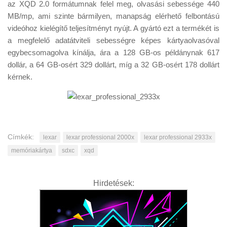
az XQD 2.0 formátumnak felel meg, olvasási sebessége 440
MB/mp, ami szinte bármilyen, manapság elérhető felbontású
videóhoz kielégítő teljesítményt nyújt. A gyártó ezt a termékét is
a megfelelő adatátviteli sebességre képes kártyaolvasóval
egybecsomagolva kínálja, ára a 128 GB-os példánynak 617
dollár, a 64 GB-osért 329 dollárt, míg a 32 GB-osért 178 dollárt
kérnek.
Címkék:
lexar
lexar professional 2000x
lexar professional 2933x
memóriakártya
sdxc
xqd
Hirdetések: