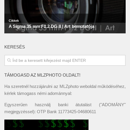
KERESÉS
TÁMOGASD AZ MLZPHOTO OLDALT!
Ha szeretnél hozzájárulni az MLZphoto weboldal működéséhez,
kérlek támogass némi adománnyal:
Egyszerűen használj banki átutalást ("ADOMÁNY"
megjegyzéssel): OTP Bank 11773425-04680611