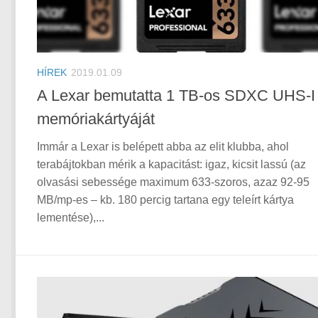
HÍREK
2019.01.09
A Lexar bemutatta 1 TB-os SDXC UHS-I
memóriakártyáját
Immár a Lexar is belépett abba az elit klubba, ahol
terabájtokban mérik a kapacitást: igaz, kicsit lassú (az
olvasási sebessége maximum 633-szoros, azaz 92-95
MB/mp-es – kb. 180 percig tartana egy teleírt kártya
lementése),...