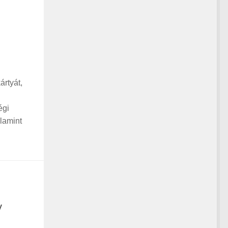
ártyát,
égi
lamint
y