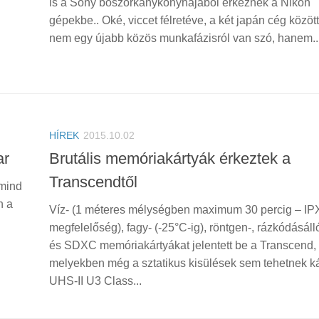
is a Sony boszorkánykonyhájából érkeznek a Nikon
gépekbe.. Oké, viccet félretéve, a két japán cég közöt
nem egy újabb közös munkafázisról van szó, hanem..
HÍREK
2015.10.02
ar
Brutális memóriakártyák érkeztek a
Transcendtől
 mind
n a
Víz- (1 méteres mélységben maximum 30 percig – IP
megfelelőség), fagy- (-25°C-ig), röntgen-, rázkódásá
és SDXC memóriakártyákat jelentett be a Transcend,
melyekben még a sztatikus kisülések sem tehetnek ká
UHS-II U3 Class...