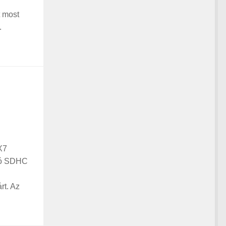
t most
.
X7
lló SDHC
rt. Az