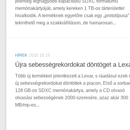
jelenleg legnagyobb kapacitású SDXC formátumú
memóriakártyáját, amely kereken 1 TB-os tárterülettel
hivalkodik. A terméknek egyelőre csak egy „prototípusa”
tekinthető meg a szakkiállításon, de hamarosan...
HÍREK
2015.10.15
Újra sebességrekordokat döntöget a Lex
Több új termékkel jelentkezett a Lexar, s ráadásul ezek
új sebességrekordokat döntöttek a piacon. Első a sorba
128 GB-os SDXC memóriakártya, amely a CD olvasó
olvasási sebességének 2000-szeresére, azaz akár 300
MB/mp-es...