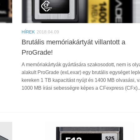
HÍREK
2018.04.09
Brutális memóriakártyát villantott a
ProGrade!
A memóriakártyák gyártására szakosodott, nem is oly
alakult ProGrade (exLexar) egy brutális egységet leple
kereken 1 TB kapacitást nyújt és 1400 MB olvasási, v
1000 MB írási sebességre képes a CFexpress (CFx)..