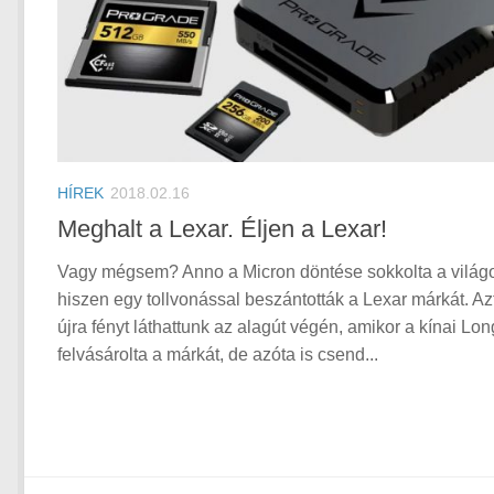
HÍREK
2018.02.16
Meghalt a Lexar. Éljen a Lexar!
Vagy mégsem? Anno a Micron döntése sokkolta a világo
hiszen egy tollvonással beszántották a Lexar márkát. Az
újra fényt láthattunk az alagút végén, amikor a kínai Lo
felvásárolta a márkát, de azóta is csend...