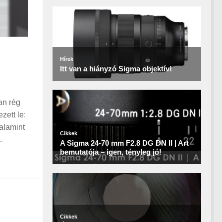
an rég
zett le:
alamint
.