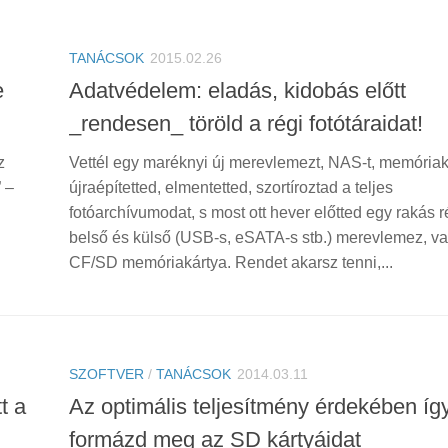
TANÁCSOK
2015.02.26
e
Adatvédelem: eladás, kidobás előtt
_rendesen_ töröld a régi fotótáraidat!
z
Vettél egy maréknyi új merevlemezt, NAS-t, memóriak
 –
újraépítetted, elmentetted, szortíroztad a teljes
fotóarchívumodat, s most ott hever előtted egy rakás r
belső és külső (USB-s, eSATA-s stb.) merevlemez, va
CF/SD memóriakártya. Rendet akarsz tenni,...
SZOFTVER
/
TANÁCSOK
2014.03.11
t a
Az optimális teljesítmény érdekében íg
formázd meg az SD kártyáidat