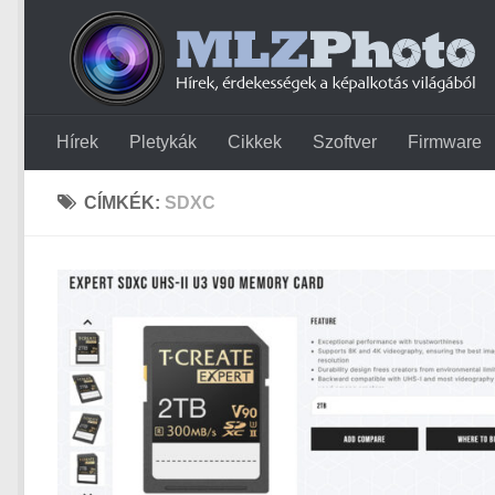
Hírek
Pletykák
Cikkek
Szoftver
Firmware
CÍMKÉK:
SDXC