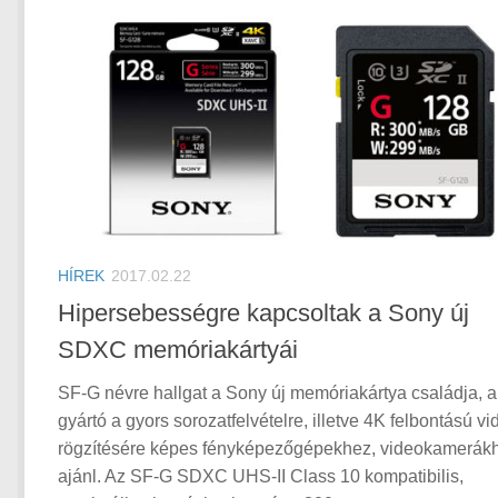
HÍREK
2017.02.22
Hipersebességre kapcsoltak a Sony új
SDXC memóriakártyái
SF-G névre hallgat a Sony új memóriakártya családja, a
gyártó a gyors sorozatfelvételre, illetve 4K felbontású v
rögzítésére képes fényképezőgépekhez, videokamerák
ajánl. Az SF-G SDXC UHS-II Class 10 kompatibilis,