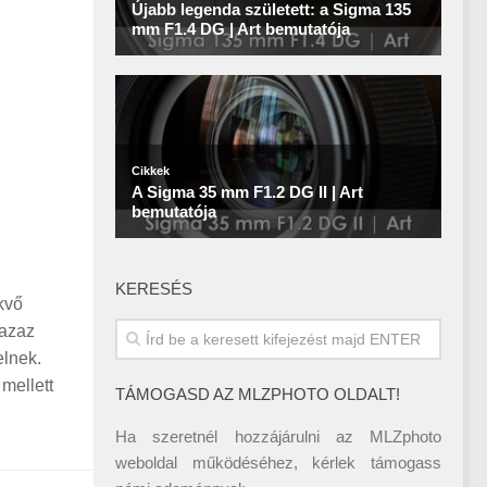
KERESÉS
kvő
 azaz
elnek.
mellett
TÁMOGASD AZ MLZPHOTO OLDALT!
Ha szeretnél hozzájárulni az MLZphoto
weboldal működéséhez, kérlek támogass