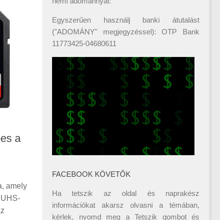
némi adománnyal:
Egyszerűen használj banki átutalást
("ADOMÁNY" megjegyzéssel): OTP Bank
11773425-04680611
pes a
FACEBOOK KÖVETŐK
, amely
Ha tetszik az oldal és naprakész
z UHS-
információkat akarsz olvasni a témában,
az
kérlek, nyomd meg a Tetszik gombot és