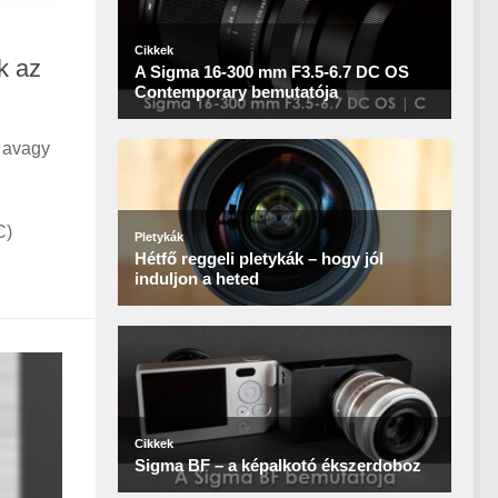
k az
, avagy
C)