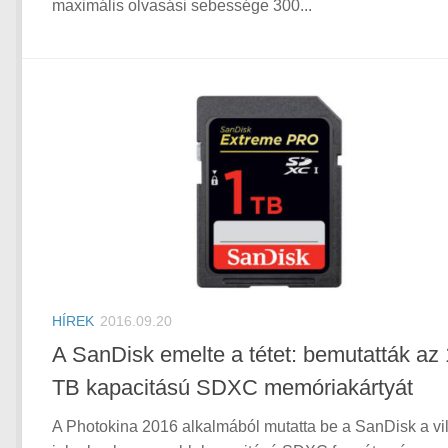
maximális olvasási sebessége 300...
HÍREK
2016.09.20
A SanDisk emelte a tétet: bemutatták az 
TB kapacitású SDXC memóriakártyát
A Photokina 2016 alkalmából mutatta be a SanDisk a vi