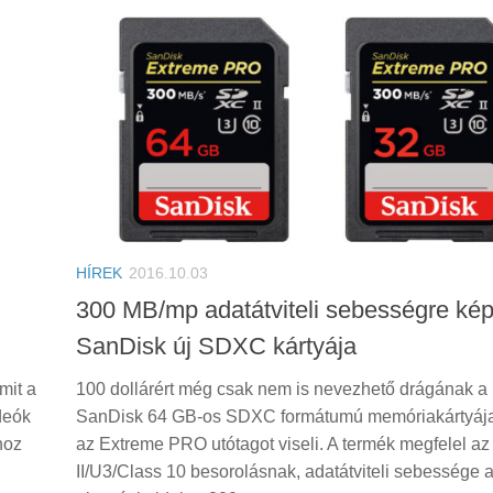
HÍREK
2016.10.03
300 MB/mp adatátviteli sebességre ké
SanDisk új SDXC kártyája
mit a
100 dollárért még csak nem is nevezhető drágának a
ideók
SanDisk 64 GB-os SDXC formátumú memóriakártyája
hoz
az Extreme PRO utótagot viseli. A termék megfelel a
II/U3/Class 10 besorolásnak, adatátviteli sebessége 