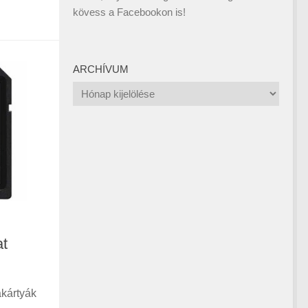
kövess a
Facebookon
is!
ARCHÍVUM
Archívum
at
kártyák