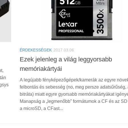
ÉRDEKESSÉGEK
2017.03.06
Ezek jelenleg a világ leggyorsabb
memóriakártyái
t,
tán
A legújabb fényképezőgépek/kamerák az egyre növe
ngsys
felbontás és sebesség (no, meg persze adatsűrűség,
bitráta) miatt egyre gyorsabb memóriakártyákat igény
Manapság a „legmenőbb” formátumok a CF és az SD 
a microSD, a CFast...