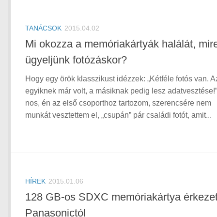
TANÁCSOK
2015.04.02
Mi okozza a memóriakártyák halálát, mir
ügyeljünk fotózáskor?
Hogy egy örök klasszikust idézzek: „Kétféle fotós van. A
egyiknek már volt, a másiknak pedig lesz adatvesztése!”
nos, én az első csoporthoz tartozom, szerencsére nem
munkát vesztettem el, „csupán” pár családi fotót, amit...
HÍREK
2015.01.06
128 GB-os SDXC memóriakártya érkezet
Panasonictól