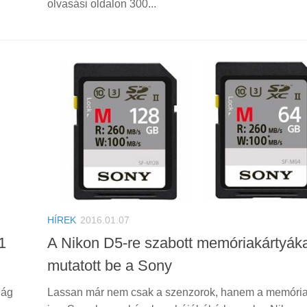
olvasási oldalon 300...
HÍREK
2016.01.07
1
A Nikon D5-re szabott memóriakártyák
mutatott be a Sony
lág
Lassan már nem csak a szenzorok, hanem a memória