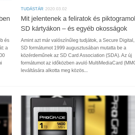
TUDÁSTÁR
2020.03.02
yben
Mit jelentenek a feliratok és piktogramo
SD kártyákon – és egyéb okosságok
bb és
Amint azt már valószínűleg tudjátok, a Secure Digital
t: a
SD formátumot 1999 augusztusában mutatta be a
300
közérdeműnek az SD Card Association (SDA). Az új
i
formátumot az időközben avuló MultiMediaCard (MM
leváltására alkotta meg közös...