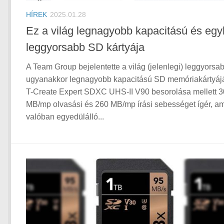
HÍREK
2025.01.28
Ez a világ legnagyobb kapacitású és eg
leggyorsabb SD kártyája
A Team Group bejelentette a világ (jelenlegi) leggyorsa
ugyanakkor legnagyobb kapacitású SD memóriakártyájá
T-Create Expert SDXC UHS-II V90 besorolása mellett 
MB/mp olvasási és 260 MB/mp írási sebességet ígér, am
valóban egyedülálló...