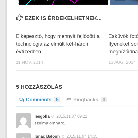
.
EZEK IS ÉRDEKELHETNEK...
Elképesztő, hogy mennyit fejlődött a
Esküvők fotó
technológia az elmúlt két-három
Ilyeneket so
évtizedben
megbízóidna
11 NOV, 2014
13 AUG, 2014
5 HOZZÁSZÓLÁS
Comments
5
Pingbacks
0
lesgolla
2015.11.07 09:21
szelmalomharc.
Ignac Balogh
2015.11.07 14:35