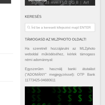
KERESÉS
TÁMOGASD AZ MLZPHOTO OLDALT!
Ha szeretnél hozzájárulni az MLZphoto
weboldal működéséhez, kérlek támogass
némi adománnyal:
Egyszerűen használj banki átutalást
("ADOMÁNY" megjegyzéssel): OTP Bank
11773425-04680611