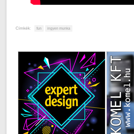
Címkék:
fun
ingyen munka