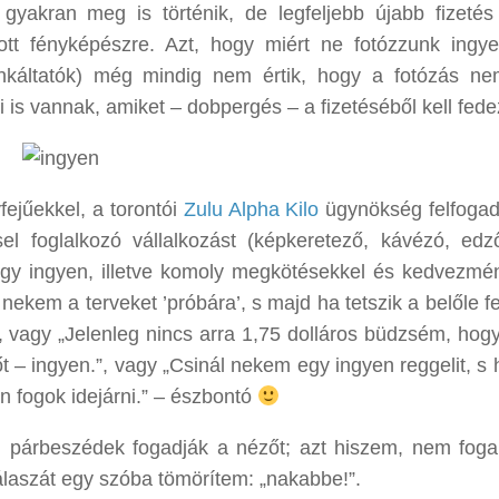
akran meg is történik, de legfeljebb újabb fizetés 
tt fényképészre. Azt, hogy miért ne fotózzunk ingy
nkáltatók) még mindig nem értik, hogy a fotózás n
ei is vannak, amiket – dobpergés – a fizetéséből kell fede
ejűekkel, a torontói
Zulu Alpha Kilo
ügynökség felfogad
el foglalkozó vállalkozást (képkeretező, kávézó, edz
hogy ingyen, illetve komoly megkötésekkel és kedvezmé
nekem a terveket ’próbára’, s majd ha tetszik a belőle fe
?”, vagy „Jelenleg nincs arra 1,75 dolláros büdzsém, hog
 – ingyen.”, vagy „Csinál nekem egy ingyen reggelit, s h
 fogok idejárni.” – észbontó
k, párbeszédek fogadják a nézőt; azt hiszem, nem fog
válaszát egy szóba tömörítem: „nakabbe!”.