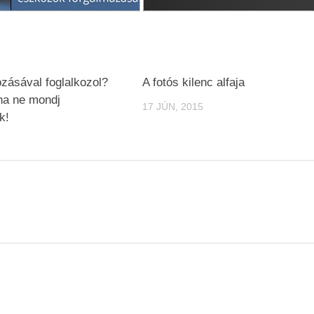
zásával foglalkozol?
A fotós kilenc alfaja
ha ne mondj
17 JÚN, 2015
k!