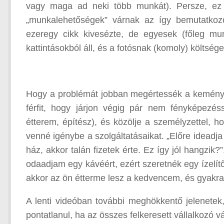
vagy maga ad neki több munkát). Persze, ez gy
„munkalehetőségek” várnak az így bemutatkozo
ezeregy cikk kivesézte, de egyesek (főleg mu
kattintásokból áll, és a fotósnak (komoly) költség
Hogy a problémát jobban megértessék a keményf
férfit, hogy járjon végig pár nem fényképezéss
étterem, építész), és közölje a személyzettel, 
venné igénybe a szolgáltatásaikat. „Előre ideadja 
ház, akkor talán fizetek érte. Ez így jól hangzik
odaadjam egy kávéért, ezért szeretnék egy ízelítőt
akkor az ön étterme lesz a kedvencem, és gyakran
A lenti videóban további meghökkentő jelenete
pontatlanul, ha az összes felkeresett vállalkozó 