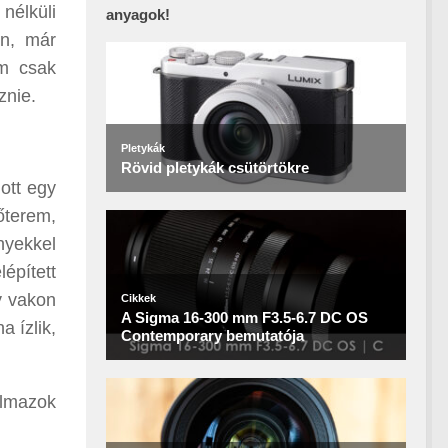
nélküli
anyagok!
en, már
em csak
znie.
ott egy
őterem,
nyekkel
lépített
y vakon
a ízlik,
almazok