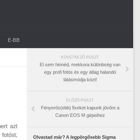
E-BB
KÖVETKEZŐ POSZT
El sem hinnéd, mekkora különbség van
egy profi fotós és egy átlag halandó
látásmódja közt!
ELŐZŐ POSZT
Fényerős(ebb) fixeket kapunk jövőre a
Canon EOS M gépeihez
ert azt
fotóst,
Olvastad már? A legpörgősebb Sigma