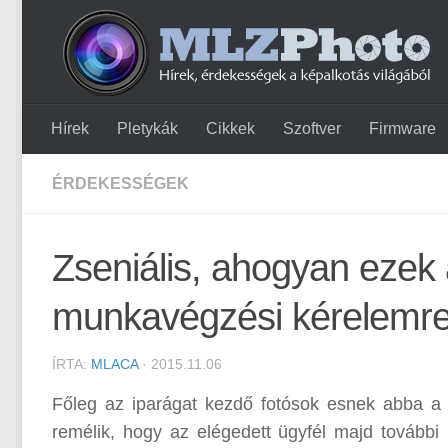
Hírek
Pletykák
Cikkek
Szoftver
Firmware
ÉRDEKESSÉGEK
Zseniális, ahogyan ezek
munkavégzési kérelemre
ÍRTA:
MLACA
· 2015.11.06
Főleg az iparágat kezdő fotósok esnek abba a 
remélik, hogy az elégedett ügyfél majd további 