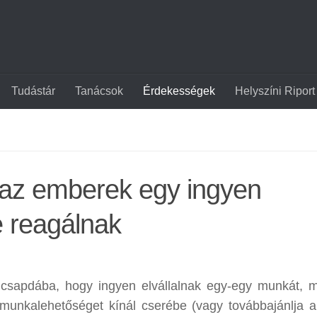
Tudástár
Tanácsok
Érdekességek
Helyszíni Riport
 az emberek egy ingyen
 reagálnak
csapdába, hogy ingyen elvállalnak egy-egy munkát, m
munkalehetőséget kínál cserébe (vagy továbbajánlja a 