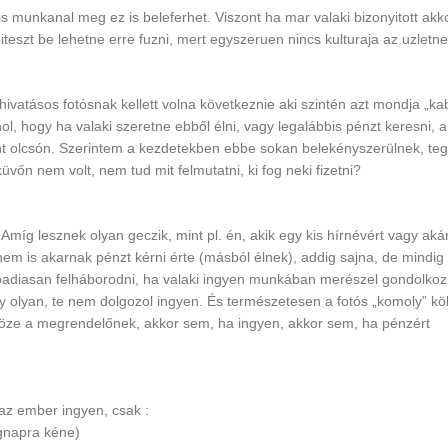
s munkanal meg ez is beleferhet. Viszont ha mar valaki bizonyitott akko
teszt be lehetne erre fuzni, mert egyszeruen nincs kulturaja az uzletnek
ivatásos fotósnak kellett volna következnie aki szintén azt mondja „ka
l, hogy ha valaki szeretne ebből élni, vagy legalábbis pénzt keresni, a
int olcsón. Szerintem a kezdetekben ebbe sokan belekényszerülnek, teg
vőn nem volt, nem tud mit felmutatni, ki fog neki fizetni?
Amíg lesznek olyan geczik, mint pl. én, akik egy kis hírnévért vagy aká
nem is akarnak pénzt kérni érte (másból élnek), addig sajna, de mindig
ínpadiasan felháborodni, ha valaki ingyen munkában merészel gondolkoz
 olyan, te nem dolgozol ingyen. És természetesen a fotós „komoly” köl
köze a megrendelőnek, akkor sem, ha ingyen, akkor sem, ha pénzért
 az ember ingyen, csak :
egnapra kéne)