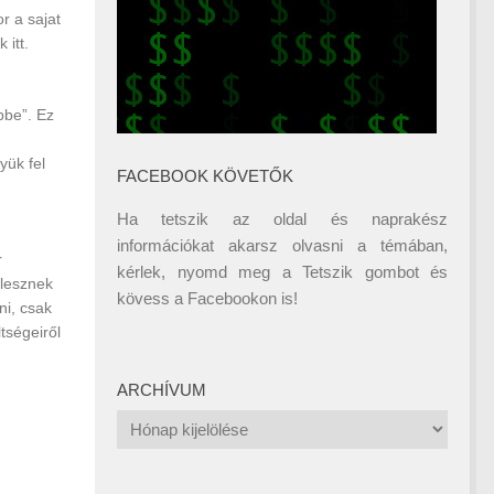
r a sajat
 itt.
bbe”. Ez
yük fel
FACEBOOK KÖVETŐK
Ha tetszik az oldal és naprakész
információkat akarsz olvasni a témában,
r
kérlek, nyomd meg a Tetszik gombot és
 lesznek
kövess a
Facebookon
is!
ni, csak
tségeiről
ARCHÍVUM
Archívum