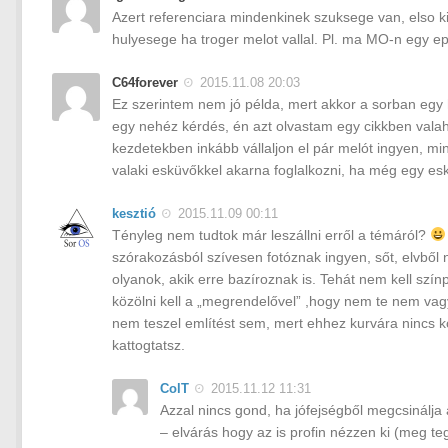
Azert referenciara mindenkinek szuksege van, elso ki
hulyesege ha troger melot vallal. Pl. ma MO-n egy epi
C64forever
2015.11.08 20:03
Ez szerintem nem jó példa, mert akkor a sorban egy h
egy nehéz kérdés, én azt olvastam egy cikkben valaho
kezdetekben inkább vállaljon el pár melót ingyen, m
valaki esküvőkkel akarna foglalkozni, ha még egy eskü
kesztió
2015.11.09 00:11
Tényleg nem tudtok már leszállni erről a témáról?
szórakozásból szívesen fotóznak ingyen, sőt, elvből 
olyanok, akik erre bazíroznak is. Tehát nem kell sz
közölni kell a „megrendelővel” ,hogy nem te nem vagy
nem teszel említést sem, mert ehhez kurvára nincs 
kattogtatsz.
ColT
2015.11.12 11:31
Azzal nincs gond, ha jófejségből megcsinálja
– elvárás hogy az is profin nézzen ki (meg t