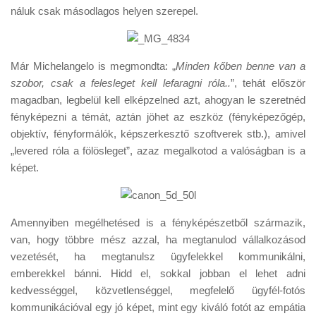
náluk csak másodlagos helyen szerepel.
Már Michelangelo is megmondta: „
Minden kőben benne van a
szobor, csak a felesleget kell lefaragni róla..
”, tehát először
magadban, legbelül kell elképzelned azt, ahogyan le szeretnéd
fényképezni a témát, aztán jöhet az eszköz (fényképezőgép,
objektív, fényformálók, képszerkesztő szoftverek stb.), amivel
„levered róla a fölösleget”, azaz megalkotod a valóságban is a
képet.
Amennyiben megélhetésed is a fényképészetből származik,
van, hogy többre mész azzal, ha megtanulod vállalkozásod
vezetését, ha megtanulsz ügyfelekkel kommunikálni,
emberekkel bánni. Hidd el, sokkal jobban el lehet adni
kedvességgel, közvetlenséggel, megfelelő ügyfél-fotós
kommunikációval egy jó képet, mint egy kiváló fotót az empátia