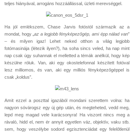
teljes hiányával, arrogáns hozzáállással, üzleti merevséggel.
Ha jól emlékszem, Chase Jarvis fotóstól származik az a
mondat, hogy „
az a legjobb fényképezőgép, ami épp nálad van
”
– és milyen igaz! Lehet neked otthon a világ legjobb
fotómasinája (létezik ilyen?), ha soha sincs veled, ha nap mint
nap csak úgy suhannak el melletted a témák anélkül, hogy kép
készülne róluk. Van, aki egy okostelefonnal készített fotóval
lesz milliomos, és van, aki egy milliós fényképezőgéppel is
csak „koldus”.
Amit ezzel a poszttal igazából mondani szerettem volna: ha
nagyon sóvárogsz egy új gép után, és megteheted, vedd meg,
lepd meg magad vele karácsonyra! Ha viszont nincs meg a
rávaló, hidd el, nem ér annyit egyetlen váz, objektív, vaku stb.
sem, hogy veszélybe sodord egzisztenciádat egy felelőtlenül