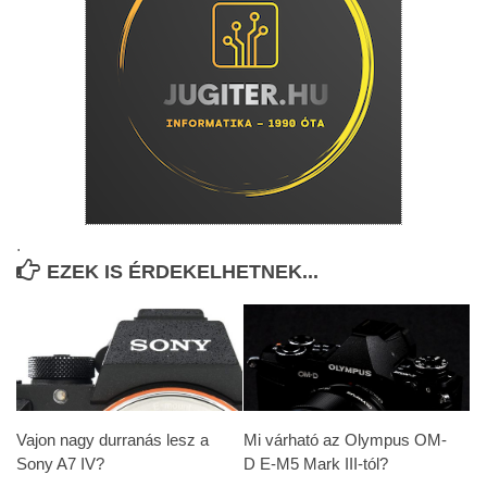
.
EZEK IS ÉRDEKELHETNEK...
Vajon nagy durranás lesz a
Mi várható az Olympus OM-
Sony A7 IV?
D E-M5 Mark III-tól?