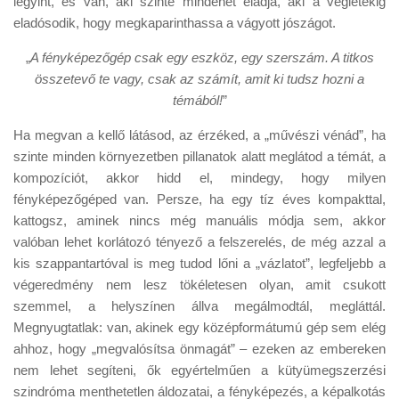
legyint, és van, aki szinte mindenét eladja, aki a végletekig
eladósodik, hogy megkaparinthassa a vágyott jószágot.
„
A fényképezőgép csak egy eszköz, egy szerszám. A titkos
összetevő te vagy, csak az számít, amit ki tudsz hozni a
témából!
”
Ha megvan a kellő látásod, az érzéked, a „művészi vénád”, ha
szinte minden környezetben pillanatok alatt meglátod a témát, a
kompozíciót, akkor hidd el, mindegy, hogy milyen
fényképezőgéped van. Persze, ha egy tíz éves kompakttal,
kattogsz, aminek nincs még manuális módja sem, akkor
valóban lehet korlátozó tényező a felszerelés, de még azzal a
kis szappantartóval is meg tudod lőni a „vázlatot”, legfeljebb a
végeredmény nem lesz tökéletesen olyan, amit csukott
szemmel, a helyszínen állva megálmodtál, megláttál.
Megnyugtatlak: van, akinek egy középformátumú gép sem elég
ahhoz, hogy „megvalósítsa önmagát” – ezeken az embereken
nem lehet segíteni, ők egyértelműen a kütyümegszerzési
szindróma menthetetlen áldozatai, a fényképezés, a képalkotás