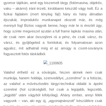
Tanácsok
gyomor tájékán, amit egy kiszemelt tárgy (fotómasina, objektív,
vaku – akármi) iránt érzett, kirobbanni készülő vágy kelt. Ez a
Érdekességek
fizikai fájdalom (mert tényleg fáj!) hány és hány álmatlan
Helyszíni Riport
éjszakát, improduktív munkanapot okozott már, és még
mennyit fog! Biztos vagyok benne, hogy már te is éreztél úgy,
E-BB
hogy szinte megveszel azután a full frame lapkás masina után,
de csak nem akar összejönni rá a pénz, és csak vársz, és
vársz, és gyűjtögeted a forintokat, és folyamatosan azon
agyalsz, mit adhatnál még el az amúgy is csont-soványra
fogyasztott fotós táskádból.
Valahol érthető ez a sóvárgás, hiszen akinek nem csak
munkája, hanem hobbija, szenvedélye, „szerelme” is a fotózás,
az valahol a művészkedés tárgyi-technikai oldalát is ápolni
szeretné (hol szükségből, hol csak a legújabb, legszebb,
„legjobb” utáni vágyból kifolyólag). Ahány ember, annyi félék
vagyunk – van, aki egy új, „agyonajnározott” készülékre csak