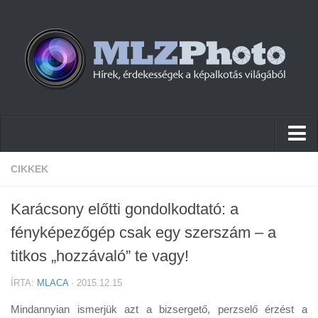
Hírek
CIKKEK
Pletykák
Karácsony előtti gondolkodtató: a
Cikkek
fényképezőgép csak egy szerszám – a
Szoftver
titkos „hozzávaló” te vagy!
Firmware
ÍRTA:
MLACA
· 2015.12.15
Tudástár
Mindannyian ismerjük azt a bizsergető, perzselő érzést a