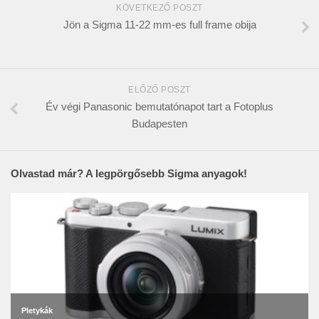
KÖVETKEZŐ POSZT
Jön a Sigma 11-22 mm-es full frame obija
ELŐZŐ POSZT
Év végi Panasonic bemutatónapot tart a Fotoplus
Budapesten
Olvastad már? A legpörgősebb Sigma anyagok!