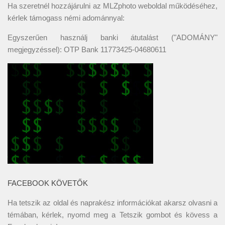
Ha szeretnél hozzájárulni az MLZphoto weboldal működéséhez,
kérlek támogass némi adománnyal:
Egyszerűen használj banki átutalást ("ADOMÁNY"
megjegyzéssel): OTP Bank 11773425-04680611
FACEBOOK KÖVETŐK
Ha tetszik az oldal és naprakész információkat akarsz olvasni a
témában, kérlek, nyomd meg a Tetszik gombot és kövess a