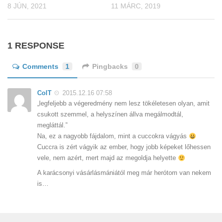
8 JÚN, 2021
11 MÁRC, 2019
1 RESPONSE
Comments
1
Pingbacks
0
ColT
2015.12.16 07:58
„legfeljebb a végeredmény nem lesz tökéletesen olyan, amit
csukott szemmel, a helyszínen állva megálmodtál,
megláttál.”
Na, ez a nagyobb fájdalom, mint a cuccokra vágyás
Cuccra is zért vágyik az ember, hogy jobb képeket lőhessen
vele, nem azért, mert majd az megoldja helyette
A karácsonyi vásárlásmániától meg már herótom van nekem
is…