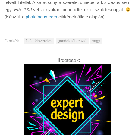
felvett hitellel. A karácsony a szeretet ünnepe, a kis Jézus sem
egy
EIS 1Xd
-vel a nyakán ünnepelte első születésnapját
(Készült a
photofocus.com
cikkének ötlete alapján)
Címkék:
fotós felszerelés
gondolatébresztő
vágy
Hirdetések: