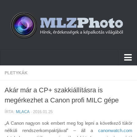
Hírek
PLETYKÁK
Pletykák
Akár már a CP+ szakkiállításra is
Cikkek
megérkezhet a Canon profi MILC gépe
Szoftver
ÍRTA:
MLACA
· 2016.01.25
Firmware
„A Canon nagyon sok embert meg fog lepni a következő tükör
Tudástár
nélküli rendszerkompaktjával” – áll a
canonwatch.com