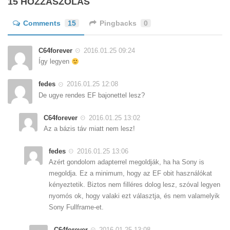
15 HOZZÁSZÓLÁS
Comments
15
Pingbacks
0
C64forever
2016.01.25 09:24
Így legyen
fedes
2016.01.25 12:08
De ugye rendes EF bajonettel lesz?
C64forever
2016.01.25 13:02
Az a bázis táv miatt nem lesz!
fedes
2016.01.25 13:06
Azért gondolom adapterrel megoldják, ha ha Sony is
megoldja. Ez a minimum, hogy az EF obit használókat
kényeztetik. Biztos nem filléres dolog lesz, szóval legyen
nyomós ok, hogy valaki ezt választja, és nem valamelyik
Sony Fullframe-et.
C64forever
2016.01.25 13:08