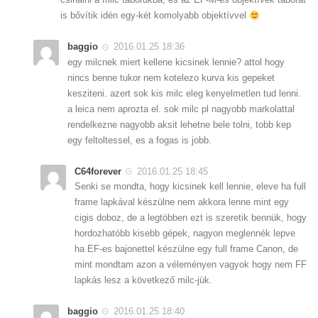
is bővítik idén egy-két komolyabb objektívvel
baggio
2016.01.25 18:36
egy milcnek miert kellene kicsinek lennie? attol hogy
nincs benne tukor nem kotelezo kurva kis gepeket
kesziteni. azert sok kis milc eleg kenyelmetlen tud lenni.
a leica nem aprozta el. sok milc pl nagyobb markolattal
rendelkezne nagyobb aksit lehetne bele tolni, tobb kep
egy feltoltessel, es a fogas is jobb.
C64forever
2016.01.25 18:45
Senki se mondta, hogy kicsinek kell lennie, eleve ha full
frame lapkával készülne nem akkora lenne mint egy
cigis doboz, de a legtöbben ezt is szeretik bennük, hogy
hordozhatóbb kisebb gépek, nagyon meglennék lepve
ha EF-es bajonettel készülne egy full frame Canon, de
mint mondtam azon a véleményen vagyok hogy nem FF
lapkás lesz a következő milc-jük.
baggio
2016.01.25 18:40