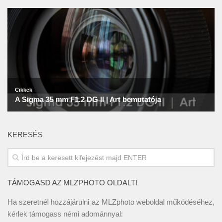
KERESÉS
TÁMOGASD AZ MLZPHOTO OLDALT!
Ha szeretnél hozzájárulni az MLZphoto weboldal működéséhez,
kérlek támogass némi adománnyal: