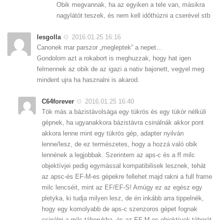
Obik megvannak, ha az egyiken a tele van, másikra
nagylátót teszek, és nem kell időthúzni a cserével stb
lesgolla
2016.01.25 16:16
Canonek mar parszor „megleptek” a nepet…
Gondolom azt a rokabort is meghuzzak, hogy hat igen
felmennek az obik de az igazi a nativ bajonett, vegyel meg
mindent ujra ha hasznalni is akarod.
C64forever
2016.01.25 16:40
Tök más a bázistávolsága egy tükrös és egy tükör nélküli
gépnek, ha ugyanakkora bázistávra csinálnák akkor pont
akkora lenne mint egy tükrös gép, adapter nyilván
lenne/lesz, de ez természetes, hogy a hozzá való obik
lennének a legjobbak. Szerintem az aps-c és a ff milc
objektívjei pedig egymással kompatibilisek lesznek, tehát
az apsc-és EF-M-es gépekre fellehet majd rakni a full frame
milc lencséit, mint az EF/EF-S! Amúgy ez az egész egy
pletyka, ki tudja milyen lesz, de én inkább arra tippelnék,
hogy egy komolyabb de aps-c szenzoros gépet fognak
csinálni a milc táborukba, és az EF-M-es objektívek táborát