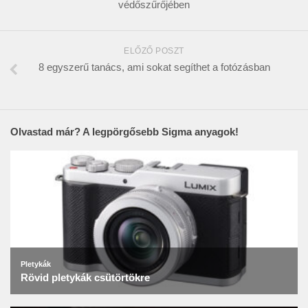
védőszűrőjében
ELŐZŐ POSZT
8 egyszerű tanács, ami sokat segíthet a fotózásban
Olvastad már? A legpörgősebb Sigma anyagok!