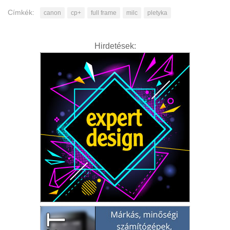
Címkék:
canon
cp+
full frame
milc
pletyka
Hirdetések: