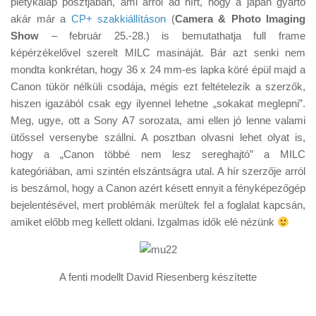
pletykalap posztjában, ami arról ad hírt, hogy a japán gyártó
Tanácsok
akár már a
CP+ szakkiállításon
(
Camera & Photo Imaging
Érdekességek
Show
– február 25.-28.) is bemutathatja full frame
képérzékelővel szerelt MILC masináját. Bár azt senki nem
Helyszíni Riport
mondta konkrétan, hogy 36 x 24 mm-es lapka köré épül majd a
E-BB
Canon tükör nélküli csodája, mégis ezt feltételezik a szerzők,
hiszen igazából csak egy ilyennel lehetne „sokakat meglepni”.
Meg, ugye, ott a Sony A7 sorozata, ami ellen jó lenne valami
ütőssel versenybe szállni. A posztban olvasni lehet olyat is,
hogy a „Canon többé nem lesz sereghajtó” a MILC
kategóriában, ami szintén elszántságra utal. A hír szerzője arról
is beszámol, hogy a Canon azért késett ennyit a fényképezőgép
bejelentésével, mert problémák merültek fel a foglalat kapcsán,
amiket előbb meg kellett oldani. Izgalmas idők elé nézünk
A fenti modellt David Riesenberg készítette