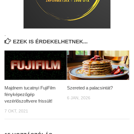
.
EZEK IS ÉRDEKELHETNEK...
Majdnem tucatnyi FujiFilm
Szereted a palacsintát?
fényképezőgép
6 JAN, 2026
vezérlőszoftvere frissült!
7 OKT, 2021