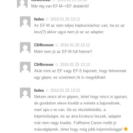
Már rég van EF-M–>EF átalakító!
fedes
2016.01.25 13:11
Az EF-M az nem teljes képkockáshoz van, ha ez az
lesz(?) akkor ugye nem jó az az adapter.
C64forever
2016.01.25 13:12
Miért nem jó az EF-M full framre?
C64forever
2016.01.25 13:13
Akár mint az EF vagy EF-S bajonett, hogy felmennek
egy gépre, ez szerintem itt is megoldható
fedes
2016.01.25 13:22
Nekem nincs ef-m gépem, lehet hogy nincs is igazam,
de gondolom eleve kisebb a mérete a bajonettnek,
mert aps-c-re van. De ez részletkérdés, a
képminőségre, és az árra kíváncsi leszek, adapter
már nem nagy kiadás. Fullframe Canon mellé jó
másodgépnek, lehet hogy még jobb képminőséggel