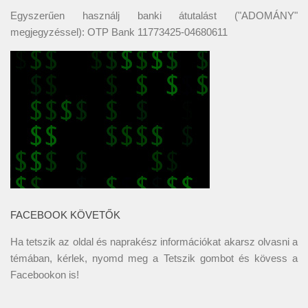
Egyszerűen használj banki átutalást ("ADOMÁNY"
megjegyzéssel): OTP Bank 11773425-04680611
FACEBOOK KÖVETŐK
Ha tetszik az oldal és naprakész információkat akarsz olvasni a
témában, kérlek, nyomd meg a Tetszik gombot és kövess a
Facebookon
is!