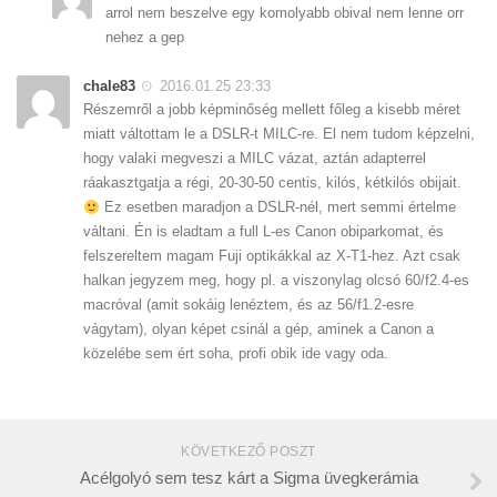
arrol nem beszelve egy komolyabb obival nem lenne orr
nehez a gep
chale83
2016.01.25 23:33
Részemről a jobb képminőség mellett főleg a kisebb méret
miatt váltottam le a DSLR-t MILC-re. El nem tudom képzelni,
hogy valaki megveszi a MILC vázat, aztán adapterrel
ráakasztgatja a régi, 20-30-50 centis, kilós, kétkilós obijait.
Ez esetben maradjon a DSLR-nél, mert semmi értelme
váltani. Én is eladtam a full L-es Canon obiparkomat, és
felszereltem magam Fuji optikákkal az X-T1-hez. Azt csak
halkan jegyzem meg, hogy pl. a viszonylag olcsó 60/f2.4-es
macróval (amit sokáig lenéztem, és az 56/f1.2-esre
vágytam), olyan képet csinál a gép, aminek a Canon a
közelébe sem ért soha, profi obik ide vagy oda.
KÖVETKEZŐ POSZT
Acélgolyó sem tesz kárt a Sigma üvegkerámia