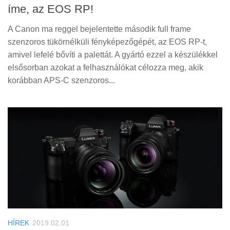
íme, az EOS RP!
A Canon ma reggel bejelentette második full frame
szenzoros tükörnélküli fényképezőgépét, az EOS RP-t,
amivel lefelé bővíti a palettát. A gyártó ezzel a készülékkel
elsősorban azokat a felhasználókat célozza meg, akik
korábban APS-C szenzoros...
HÍREK
2019.02.01