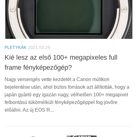
PLETYKÁK
2021.03.29
Kié lesz az első 100+ megapixeles full
frame fényképezőgép?
Nagy versengés vette kezdetét a Canon múltkori
bejelentése után, ahol biztos források azt állították, hogy a
japán gyártó egy igazán nagy, vélhetően 100+ megapixel
felbontású tükörnélküli fényképezőgéppel fog jövőre
előállni. Az új EOS R...