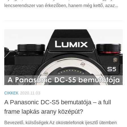
lencserendszer van érkezőben, hanem még kettő, azaz...
CIKKEK
2020.11.03
A Panasonic DC-S5 bemutatója – a full
frame lapkás arany középút?
Bevezető, külsőségek Az okostelefonok ijesztő ütemben