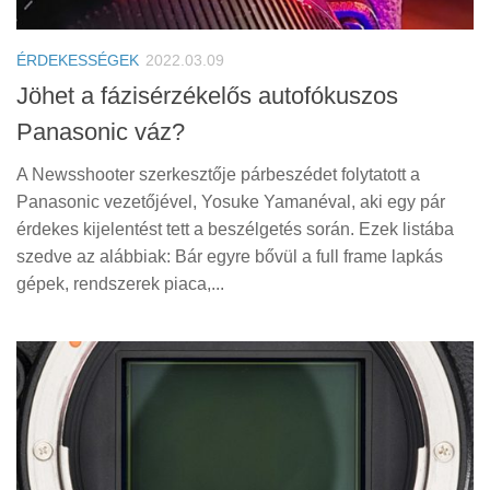
Tanácsok
Érdekességek
ÉRDEKESSÉGEK
2022.03.09
Helyszíni Riport
Jöhet a fázisérzékelős autofókuszos
Panasonic váz?
E-BB
A Newsshooter szerkesztője párbeszédet folytatott a
Panasonic vezetőjével, Yosuke Yamanéval, aki egy pár
érdekes kijelentést tett a beszélgetés során. Ezek listába
szedve az alábbiak: Bár egyre bővül a full frame lapkás
gépek, rendszerek piaca,...