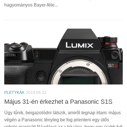
hagyományos Bayer-féle...
PLETYKÁK
2019.05.22
Május 31-én érkezhet a Panasonic S1S
Úgy tűnik, beigazolódni látszik, amiről tegnap írtam: május
végén a Panasonic tényleg be fog jelenteni egy ütős
videós masinát! Ráadásul az a hír járja, hogy egy újabb full