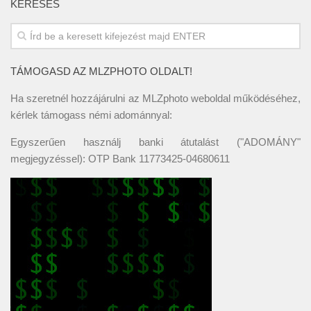
KERESÉS
TÁMOGASD AZ MLZPHOTO OLDALT!
Ha szeretnél hozzájárulni az MLZphoto weboldal működéséhez,
kérlek támogass némi adománnyal:
Egyszerűen használj banki átutalást ("ADOMÁNY"
megjegyzéssel): OTP Bank 11773425-04680611