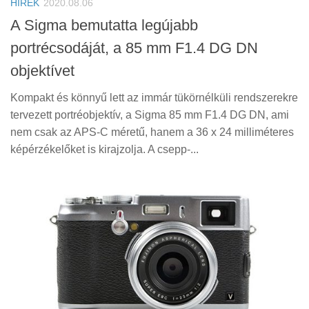
HÍREK
2020.08.06
A Sigma bemutatta legújabb
portrécsodáját, a 85 mm F1.4 DG DN
objektívet
Kompakt és könnyű lett az immár tükörnélküli rendszerekre
tervezett portréobjektív, a Sigma 85 mm F1.4 DG DN, ami
nem csak az APS-C méretű, hanem a 36 x 24 milliméteres
képérzékelőket is kirajzolja. A csepp-...