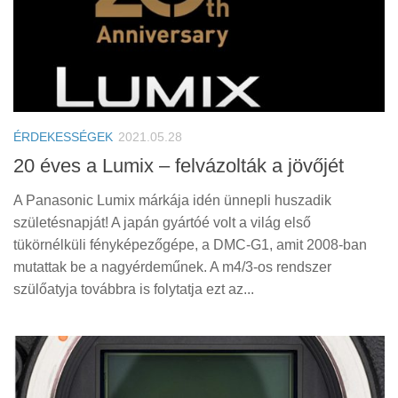
ÉRDEKESSÉGEK
2021.05.28
20 éves a Lumix – felvázolták a jövőjét
A Panasonic Lumix márkája idén ünnepli huszadik
születésnapját! A japán gyártóé volt a világ első
tükörnélküli fényképezőgépe, a DMC-G1, amit 2008-ban
mutattak be a nagyérdeműnek. A m4/3-os rendszer
szülőatyja továbbra is folytatja ezt az...