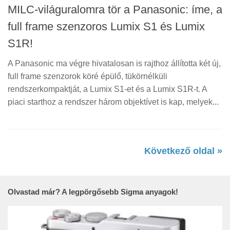
MILC-világuralomra tör a Panasonic: íme, a
full frame szenzoros Lumix S1 és Lumix
S1R!
A Panasonic ma végre hivatalosan is rajthoz állította két új,
full frame szenzorok köré épülő, tükörnélküli
rendszerkompaktját, a Lumix S1-et és a Lumix S1R-t. A
piaci starthoz a rendszer három objektívet is kap, melyek...
Következő oldal »
Olvastad már? A legpörgősebb Sigma anyagok!