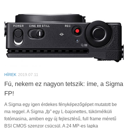
HÍREK
2019.07.11
Fú, nekem ez nagyon tetszik: íme, a Sigma
FP!
A Sigma egy igen érdekes fényképezőgépet mutatott be
ma reggel. A Sigma „fp” egy L-bajonettes, tükörnélküli
fotómasina, amiben egy új fejlesztésű, full frame méretű
BSI CMOS szenzor csücsül. A 24 MP-es lapka