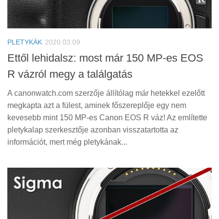
PLETYKÁK
2020.03.09
Ettől lehidalsz: most már 150 MP-es EOS
R vázról megy a találgatás
A canonwatch.com szerzője állítólag már hetekkel ezelőtt
megkapta azt a fülest, aminek főszereplője egy nem
kevesebb mint 150 MP-es Canon EOS R váz! Az említette
pletykalap szerkesztője azonban visszatartotta az
információt, mert még pletykának...