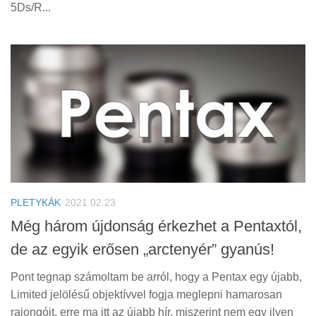
5Ds/R...
PLETYKÁK
2021.02.23
Még három újdonság érkezhet a Pentaxtól,
de az egyik erősen „arctenyér” gyanús!
Pont tegnap számoltam be arról, hogy a Pentax egy újabb,
Limited jelölésű objektívvel fogja meglepni hamarosan
rajongóit, erre ma itt az újabb hír, miszerint nem egy ilyen