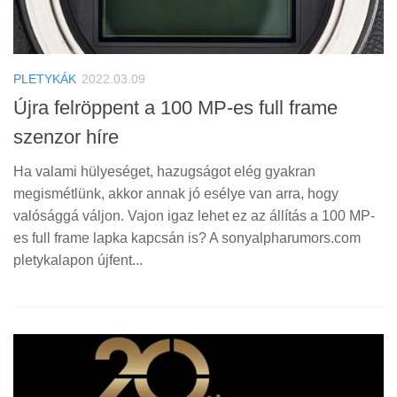
PLETYKÁK
2022.03.09
Újra felröppent a 100 MP-es full frame
szenzor híre
Ha valami hülyeséget, hazugságot elég gyakran
megismétlünk, akkor annak jó esélye van arra, hogy
valósággá váljon. Vajon igaz lehet ez az állítás a 100 MP-
es full frame lapka kapcsán is? A sonyalpharumors.com
pletykalapon újfent...