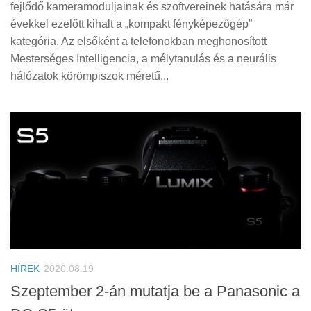
fejlődő kameramoduljainak és szoftvereinek hatására már
évekkel ezelőtt kihalt a „kompakt fényképezőgép”
kategória. Az elsőként a telefonokban meghonosított
Mesterséges Intelligencia, a mélytanulás és a neurális
hálózatok körömpiszok méretű...
HÍREK
2020.08.19
Szeptember 2-án mutatja be a Panasonic a