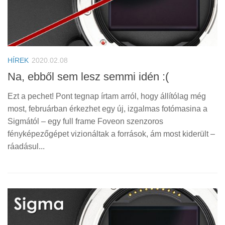
HÍREK
2020.02.08
Na, ebből sem lesz semmi idén :(
Ezt a pechet! Pont tegnap írtam arról, hogy állítólag még
most, februárban érkezhet egy új, izgalmas fotómasina a
Sigmától – egy full frame Foveon szenzoros
fényképezőgépet vizionáltak a források, ám most kiderült –
ráadásul...