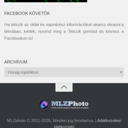
FACEBOOK KÖVETŐK
Ha tetszik az oldal és naprakész információkat akarsz olvasni a
témában, kérlek, nyomd meg a Tetszik gombot és kövess a
Facebookon
is!
ARCHÍVUM
Archívum
MLZphoto © 2011-2026. Minden jog fenntartva. |
Adatkezelesi
tájékoztató