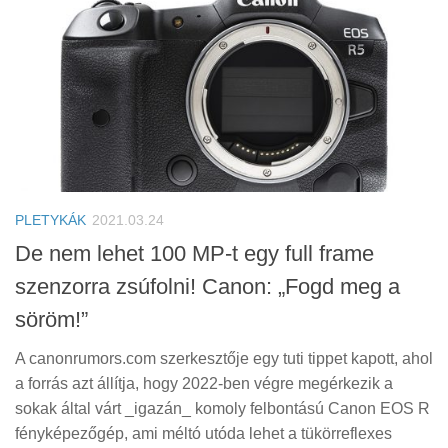
PLETYKÁK
2021.03.24
De nem lehet 100 MP-t egy full frame
szenzorra zsúfolni! Canon: „Fogd meg a
söröm!”
A canonrumors.com szerkesztője egy tuti tippet kapott, ahol
a forrás azt állítja, hogy 2022-ben végre megérkezik a
sokak által várt _igazán_ komoly felbontású Canon EOS R
fényképezőgép, ami méltó utóda lehet a tükörreflexes