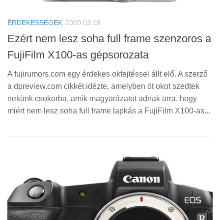
ÉRDEKESSÉGEK
2020.03.18
Ezért nem lesz soha full frame szenzoros a
FujiFilm X100-as gépsorozata
A fujirumors.com egy érdekes okfejtéssel állt elő. A szerző
a dpreview.com cikkét idézte, amelyben öt okot szedtek
nekünk csokorba, amik magyarázatot adnak arra, hogy
miért nem lesz soha full frame lapkás a FujiFilm X100-as...