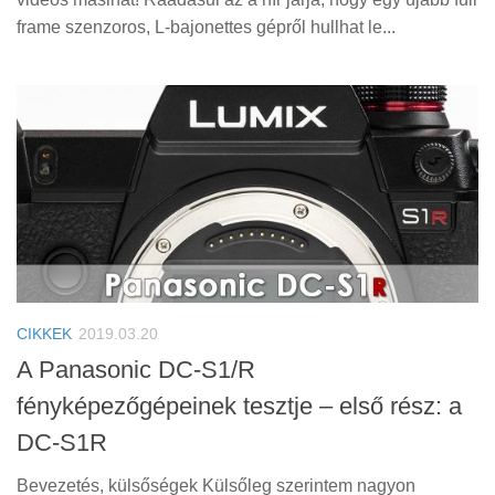
frame szenzoros, L-bajonettes gépről hullhat le...
CIKKEK
2019.03.20
A Panasonic DC-S1/R
fényképezőgépeinek tesztje – első rész: a
DC-S1R
Bevezetés, külsőségek Külsőleg szerintem nagyon