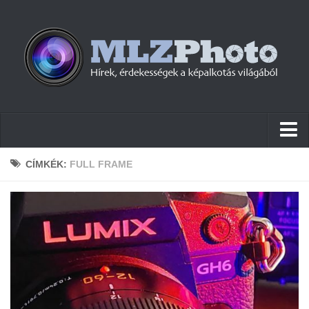
Hírek
CÍMKÉK:
FULL FRAME
Pletykák
Cikkek
Szoftver
Firmware
Tudástár