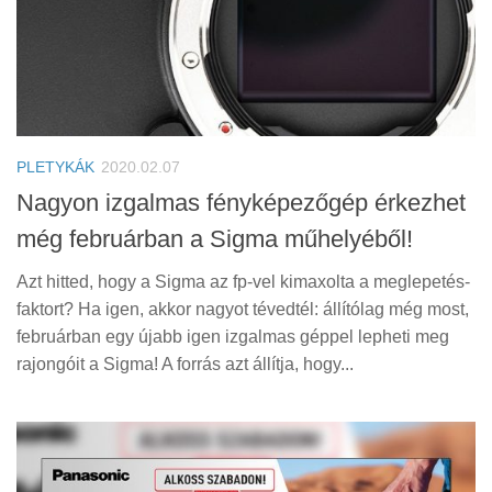
PLETYKÁK
2020.02.07
Nagyon izgalmas fényképezőgép érkezhet
még februárban a Sigma műhelyéből!
Azt hitted, hogy a Sigma az fp-vel kimaxolta a meglepetés-
faktort? Ha igen, akkor nagyot tévedtél: állítólag még most,
februárban egy újabb igen izgalmas géppel lepheti meg
rajongóit a Sigma! A forrás azt állítja, hogy...