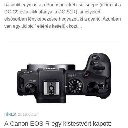
hasonlít egymásra a Panasonic két csúcsgépe (mármint a
DC-G9 és a cikk alanya, a DC-S1R), amelyeket
elsősorban fényképezésre hegyezett ki a gyártó. Azonban
van egy „icipici” eltérés kettejük közt,...
HÍREK
2019.02.14
A Canon EOS R egy kistestvért kapott: