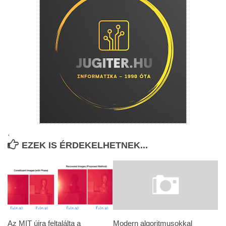
.
EZEK IS ÉRDEKELHETNEK...
Az MIT újra feltalálta a
Modern algoritmusokkal