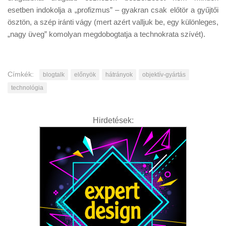
esetben indokolja a „profizmus” – gyakran csak előtör a gyűjtői
ösztön, a szép iránti vágy (mert azért valljuk be, egy különleges,
„nagy üveg” komolyan megdobogtatja a technokrata szívét).
Címkék:
blogtalk
előnyök
hátrányok
objektív-gyártás
technológia
Hirdetések: