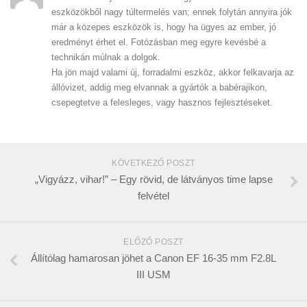
eszközökből nagy túltermelés van; ennek folytán annyira jók
már a közepes eszközök is, hogy ha ügyes az ember, jó
eredményt érhet el. Fotózásban meg egyre kevésbé a
technikán múlnak a dolgok.
Ha jön majd valami új, forradalmi eszköz, akkor felkavarja az
állóvizet, addig meg elvannak a gyártók a babérajikon,
csepegtetve a felesleges, vagy hasznos fejlesztéseket.
KÖVETKEZŐ POSZT
„Vigyázz, vihar!” – Egy rövid, de látványos time lapse
felvétel
ELŐZŐ POSZT
Állítólag hamarosan jöhet a Canon EF 16-35 mm F2.8L
III USM