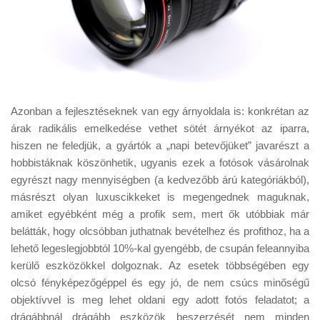
Azonban a fejlesztéseknek van egy árnyoldala is: konkrétan az
árak radikális emelkedése vethet sötét árnyékot az iparra,
hiszen ne feledjük, a gyártók a „napi betevőjüket” javarészt a
hobbistáknak köszönhetik, ugyanis ezek a fotósok vásárolnak
egyrészt nagy mennyiségben (a kedvezőbb árú kategóriákból),
másrészt olyan luxuscikkeket is megengednek maguknak,
amiket egyébként még a profik sem, mert ők utóbbiak már
belátták, hogy olcsóbban juthatnak bevételhez és profithoz, ha a
lehető legeslegjobbtól 10%-kal gyengébb, de csupán feleannyiba
kerülő eszközökkel dolgoznak. Az esetek többségében egy
olcsó fényképezőgéppel és egy jó, de nem csúcs minőségű
objektívvel is meg lehet oldani egy adott fotós feladatot; a
drágábbnál drágább eszközök beszerzését nem minden