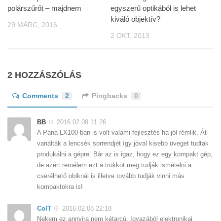
polárszűrőt – majdnem
egyszerű optikából is lehet
kiváló objektív?
29 MÁRC, 2016
2 OKT, 2013
2 HOZZÁSZÓLÁS
Comments
2
Pingbacks
0
BB
2016.02.08 11:26
A Pana LX100-ban is volt valami fejlesztés ha jól rémlik. Át
variálták a lencsék sorrendjét így jóval kisebb üveget tudtak
produkálni a gépre. Bár az is igaz, hogy ez egy kompakt gép,
de azért remélem ezt a trükköt meg tudják ismételni a
cserélhető obiknál is illetve tovább tudják vinni más
kompaktokra is!
ColT
2016.02.08 22:18
Nekem ez annyira nem kétarcú. Igyazából elektronikai