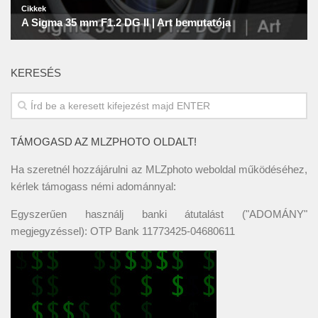
KERESÉS
TÁMOGASD AZ MLZPHOTO OLDALT!
Ha szeretnél hozzájárulni az MLZphoto weboldal működéséhez,
kérlek támogass némi adománnyal:
Egyszerűen használj banki átutalást ("ADOMÁNY"
megjegyzéssel): OTP Bank 11773425-04680611