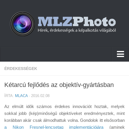
Hírek
ÉRDEKESSÉGEK
Pletykák
Kétarcú fejlődés az objektív-gyártásban
Cikkek
ÍRTA:
MLACA
· 2016.02.08
Szoftver
Az elmúlt idők számos érdekes innovációt hoztak, melyek
Firmware
sokkal jobb (kép)minőségű objektíveket eredményeztek, mint
korábban akár csak álmodhattuk volna. Gondolok itt elsősorban
Tudástár
a Nikon Fresnel-lencsetag implementációjára
(aminek