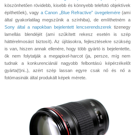
Tanácsok
köszönhetően rövidebb, kisebb és könnyebb telefotó objektívek
építhetőek), vagy
a Canon „Blue Refractive” üvegelemére
(ami
Érdekességek
által gyakorlatilag megszűnik a színhiba), de említhetném a
Helyszíni Riport
Sony által a napokban bejelentett lencserendszerek
tizenegy
lamellás blendéjét (ami szűkített rekesz esetén is szép
E-BB
háttérelmosást biztosít). Az újításokra, fejlesztésekre szükség
is van, hiszen annak ellenére, hogy több gyártó is bejelentette,
ők nem folytatják a megapixel-harcot (ja, persze, míg nem
tudnak a konkurenciánál nagyobb felbontású képérzékelőt
gyárta(t)ni..), azért szép lassan egyre csak nő és nő a
fotómasinák által produkált képek mérete.