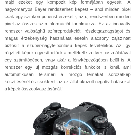
majd ezeket egy kompozit kép formájában egyesíti. A
hagyományos Bayer rendszerhez képest – ahol minden pixel
csak egy színkomponenst érzékel -, az új rendszerben minden
pixel az összes szín-információt tartalmazza. Ez az innovatív
rendszer valósághű színreprodukciót, részletgazdagságot és
magas érzékenység használata esetén alacsony zajszintet
biztosít a szuper-nagyfelbontású képek felvételekor. Az így
rögzített képek egyesíthetőek a mellékelt szoftver használatával
egy számítógépen, vagy akár a fényképezőgépen belül is. A
rendszer egy új mozgás korrekciós funkciót is kínál, ami
automatikusan felismeri a mozgó témákat sorozatkép
készítésénél és csökkenti az ez által okozott negatív hatásokat
a képek összeolvasztásánál.”