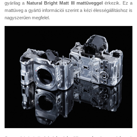
gyárilag a
Natural Bright Matt III mattüveggel
érkezik. Ez a
mattüveg a gyártó információi szerint a kézi élességállításhoz is
nagyszerűen megfelel.