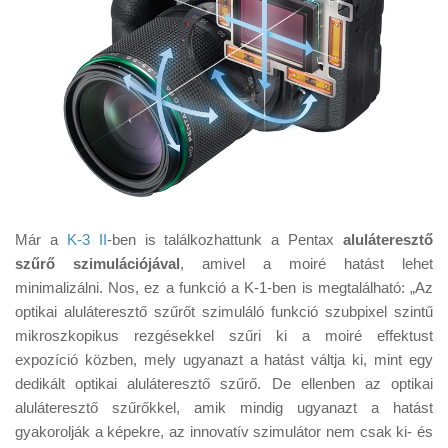
Már a
K-3 II
-ben is találkozhattunk a Pentax
aluláteresztő
szűrő szimulációjával
, amivel a moiré hatást lehet
minimalizálni. Nos, ez a funkció a K-1-ben is megtalálható: „Az
optikai aluláteresztő szűrőt szimuláló funkció szubpixel szintű
mikroszkopikus rezgésekkel szűri ki a moiré effektust
expozíció közben, mely ugyanazt a hatást váltja ki, mint egy
dedikált optikai aluláteresztő szűrő. De ellenben az optikai
aluláteresztő szűrőkkel, amik mindig ugyanazt a hatást
gyakorolják a képekre, az innovatív szimulátor nem csak ki- és