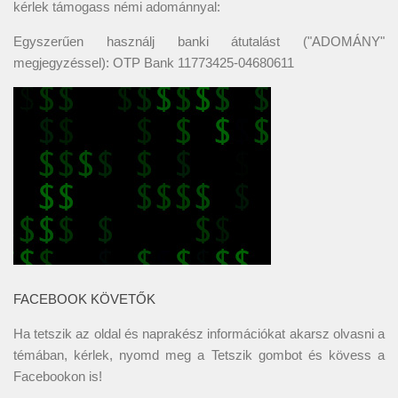
kérlek támogass némi adománnyal:
Egyszerűen használj banki átutalást ("ADOMÁNY"
megjegyzéssel): OTP Bank 11773425-04680611
FACEBOOK KÖVETŐK
Ha tetszik az oldal és naprakész információkat akarsz olvasni a
témában, kérlek, nyomd meg a Tetszik gombot és kövess a
Facebookon
is!