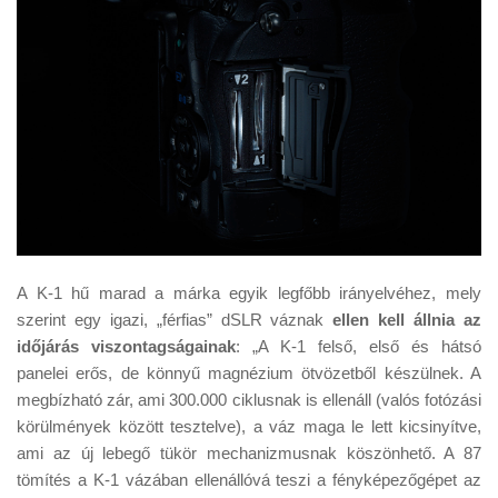
A K-1 hű marad a márka egyik legfőbb irányelvéhez, mely
szerint egy igazi, „férfias” dSLR váznak
ellen kell állnia az
időjárás viszontagságainak
: „A K-1 felső, első és hátsó
panelei erős, de könnyű magnézium ötvözetből készülnek. A
megbízható zár, ami 300.000 ciklusnak is ellenáll (valós fotózási
körülmények között tesztelve), a váz maga le lett kicsinyítve,
ami az új lebegő tükör mechanizmusnak köszönhető. A 87
tömítés a K-1 vázában ellenállóvá teszi a fényképezőgépet az