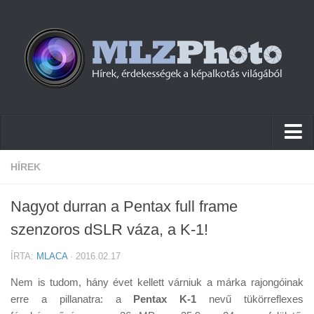
Hírek
HÍREK
Pletykák
Nagyot durran a Pentax full frame
Cikkek
szenzoros dSLR váza, a K-1!
Szoftver
ÍRTA:
MLACA
· 2016.02.17
Firmware
Nem is tudom, hány évet kellett várniuk a márka rajongóinak
Tudástár
erre a pillanatra: a
Pentax K-1
nevű tükörreflexes