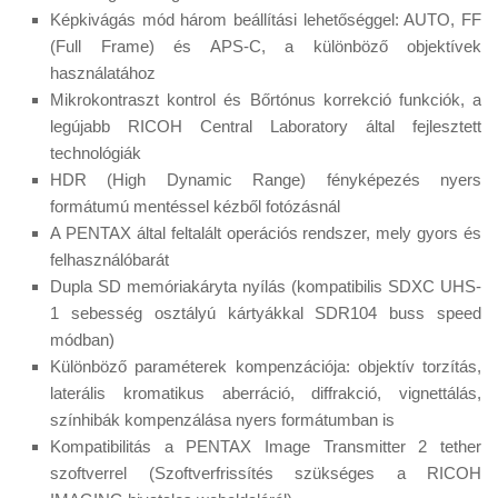
Képkivágás mód három beállítási lehetőséggel: AUTO, FF
(Full Frame) és APS-C, a különböző objektívek
használatához
Mikrokontraszt kontrol és Bőrtónus korrekció funkciók, a
legújabb RICOH Central Laboratory által fejlesztett
technológiák
HDR (High Dynamic Range) fényképezés nyers
formátumú mentéssel kézből fotózásnál
A PENTAX által feltalált operációs rendszer, mely gyors és
felhasználóbarát
Dupla SD memóriakáryta nyílás (kompatibilis SDXC UHS-
1 sebesség osztályú kártyákkal SDR104 buss speed
módban)
Különböző paraméterek kompenzációja: objektív torzítás,
laterális kromatikus aberráció, diffrakció, vignettálás,
színhibák kompenzálása nyers formátumban is
Kompatibilitás a PENTAX Image Transmitter 2 tether
szoftverrel (Szoftverfrissítés szükséges a RICOH