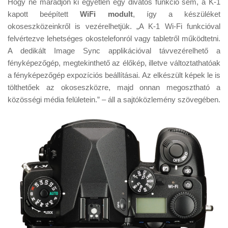
Hogy ne maradjon ki egyetlen egy divatos funkció sem, a K-1
kapott beépített
WiFi modult
, így a készüléket
okoseszközeinkről is vezérelhetjük. „A K-1 Wi-Fi funkcióval
felvértezve lehetséges okostelefonról vagy tabletről működtetni.
A dedikált Image Sync applikációval távvezérelhető a
fényképezőgép, megtekinthető az élőkép, illetve változtathatóak
a fényképezőgép expozíciós beállításai. Az elkészült képek le is
tölthetőek az okoseszközre, majd onnan megosztható a
közösségi média felületein.” – áll a sajtóközlemény szövegében.