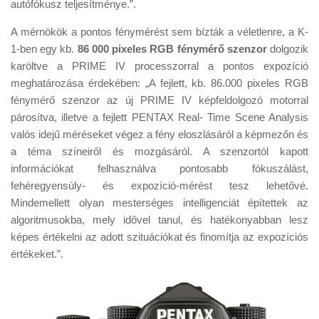
autófókusz teljesítménye.”.
A mérnökök a pontos fénymérést sem bízták a véletlenre, a K-
1-ben egy kb.
86 000 pixeles RGB fénymérő szenzor
dolgozik
karöltve a PRIME IV processzorral a pontos expozíció
meghatározása érdekében: „A fejlett, kb. 86.000 pixeles RGB
fénymérő szenzor az új PRIME IV képfeldolgozó motorral
párosítva, illetve a fejlett PENTAX Real- Time Scene Analysis
valós idejű méréseket végez a fény eloszlásáról a képmezőn és
a téma színeiről és mozgásáról. A szenzortól kapott
információkat felhasználva pontosabb fókuszálást,
fehéregyensúly- és expozíció-mérést tesz lehetővé.
Mindemellett olyan mesterséges intelligenciát építettek az
algoritmusokba, mely idővel tanul, és hatékonyabban lesz
képes értékelni az adott szituációkat és finomítja az expozíciós
értékeket.”.