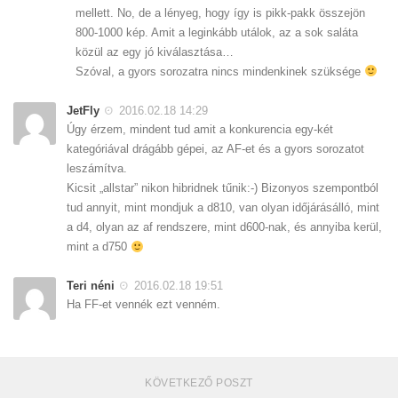
mellett. No, de a lényeg, hogy így is pikk-pakk összejön
800-1000 kép. Amit a leginkább utálok, az a sok saláta
közül az egy jó kiválasztása…
Szóval, a gyors sorozatra nincs mindenkinek szüksége
JetFly
2016.02.18 14:29
Úgy érzem, mindent tud amit a konkurencia egy-két
kategóriával drágább gépei, az AF-et és a gyors sorozatot
leszámítva.
Kicsit „allstar” nikon hibridnek tűnik:-) Bizonyos szempontból
tud annyit, mint mondjuk a d810, van olyan időjárásálló, mint
a d4, olyan az af rendszere, mint d600-nak, és annyiba kerül,
mint a d750
Teri néni
2016.02.18 19:51
Ha FF-et vennék ezt venném.
KÖVETKEZŐ POSZT