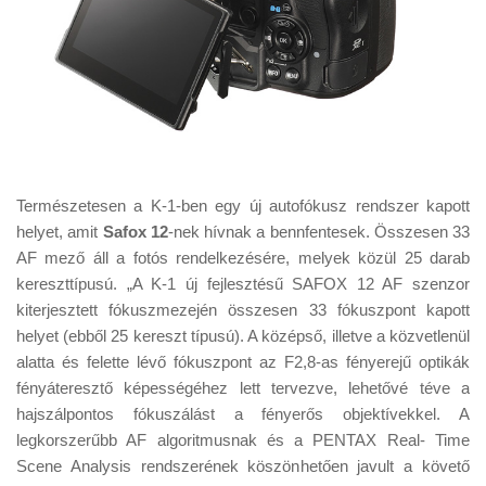
Természetesen a K-1-ben egy új autofókusz rendszer kapott
helyet, amit
Safox 12
-nek hívnak a bennfentesek. Összesen 33
AF mező áll a fotós rendelkezésére, melyek közül 25 darab
kereszttípusú. „A K-1 új fejlesztésű SAFOX 12 AF szenzor
kiterjesztett fókuszmezején összesen 33 fókuszpont kapott
helyet (ebből 25 kereszt típusú). A középső, illetve a közvetlenül
alatta és felette lévő fókuszpont az F2,8-as fényerejű optikák
fényáteresztő képességéhez lett tervezve, lehetővé téve a
hajszálpontos fókuszálást a fényerős objektívekkel. A
legkorszerűbb AF algoritmusnak és a PENTAX Real- Time
Scene Analysis rendszerének köszönhetően javult a követő