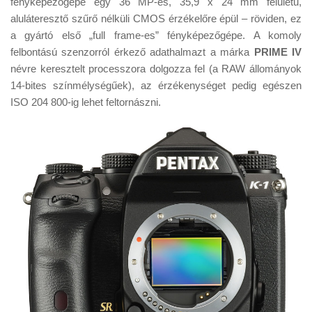
fényképezőgépe egy 36 MP-es, 35,9 x 24 mm felületű,
Tanácsok
aluláteresztő szűrő nélküli CMOS érzékelőre épül – röviden, ez
Érdekességek
a gyártó első „full frame-es” fényképezőgépe. A komoly
felbontású szenzorról érkező adathalmazt a márka
PRIME IV
Helyszíni Riport
névre keresztelt processzora dolgozza fel (a RAW állományok
E-BB
14-bites színmélységűek), az érzékenységet pedig egészen
ISO 204 800-ig lehet feltornászni.