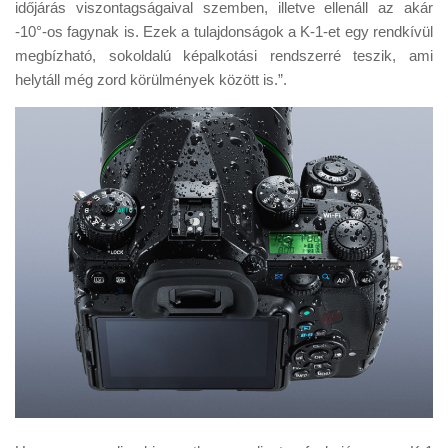
időjárás viszontagságaival szemben, illetve ellenáll az akár
-10°-os fagynak is. Ezek a tulajdonságok a K-1-et egy rendkívül
megbízható, sokoldalú képalkotási rendszerré teszik, ami
helytáll még zord körülmények között is.”.