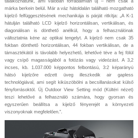
találkozhatunk, ami valóban forradalmian új – nem csak a
márka berkein belül. Már a váz hátoldalán található mozgatható
kijelző felfüggesztésének mechanikája is párját ritkítja: „A K-1
hátulján található LCD kijelző horizontálisan, vertikálisan, és
diagonálisan is dönthető anélkül, hogy a felhasználónak
változtatnia kéne az optikai tengelyt. A kijelző nem csak 35
fokban dönthető horizontálisan, 44 fokban vertikálisan, de a
támasztékától is távolabb helyezhető, lehetővé téve a fej fölül
vagy csípő magasságából a fotózás vagy videózást. A 3,2
incses, kb. 1.037.000 képpontos felbontású, 3:2 képarányú
hátsó kijelzőre edzett üveg illeszkedik air gapless
technológiával, ami segít kiküszöbölni a becsillanásokat külső
fényforrásoktól. Új Outdoor View Setting mód (Kültéri nézet)
teszi lehetővé a felhasználó számára, hogy gyorsan és
egyszerűen beállítsa a kijelző fényerejét a környezeti
viszonyoknak megfelelően.”.