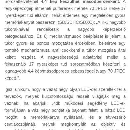
Sorozatfelvételnél
4,4 kép készülhet másodpercenként
. A
fényképezőgép átmeneti pufferének mérete 70 JPEG illetve 17
nyersképet tud eltárolni, tehát érdemes egy megfelelően gyors
memóriakártyát beszerezni (SD/SDHC/SDXC): „A K-1 nagyobb
tüköraknával rendelkezik a nagyobb képérzékelő
befogadásához. Ez új mechanizmusok beépítését is jelenti a
tükör gyors és pontos mozgatása érdekében, beleértve egy
tompító mechanizmust, ami csökkenti a tükör mozgása által
keltett rezgést. A nagysebességű adatátvitel mellet a
felhasználó 17 nyersképet tud sorozatmódban készíteni a
legnagyobb 4,4 kép/másodperces sebességgel (vagy 70 JPEG
képet).”.
Igazi unikum, hogy a vázat négy olyan LED-del szerelték fel a
tervezők, melyek kulcsfontosságú részeit világítják meg a
váznak, ha akarjuk: „4db működési segédfény LED-ek
formájában a váz négy pontját (a bajonett felett, a hátsó LCD
mögött, a memóriakártya nyílásánál, és a távvezérló
csatlakozójánál), melyek megkönnyítik az objektív és