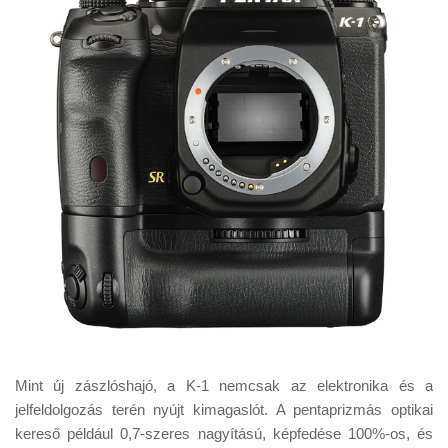
Mint új zászlóshajó, a K-1 nemcsak az elektronika és a
jelfeldolgozás terén nyújt kimagaslót. A pentaprizmás optikai
kereső például 0,7-szeres nagyítású, képfedése 100%-os, és