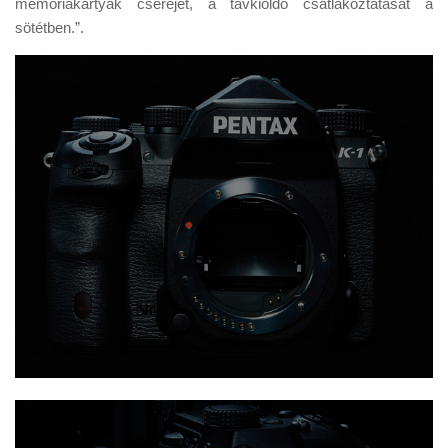
memóriakártyák cseréjét, a távkioldó csatlakoztatását a
sötétben.”.