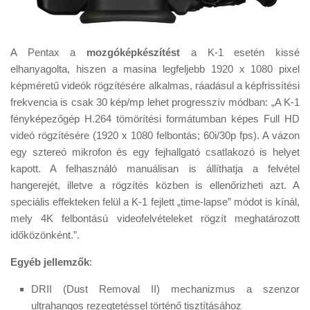
A Pentax a
mozgóképkészítést
a K-1 esetén kissé
elhanyagolta, hiszen a masina legfeljebb 1920 x 1080 pixel
képméretű videók rögzítésére alkalmas, ráadásul a képfrissítési
frekvencia is csak 30 kép/mp lehet progresszív módban: „A K-1
fényképezőgép H.264 tömörítési formátumban képes Full HD
videó rögzítésére (1920 x 1080 felbontás; 60i/30p fps). A vázon
egy sztereó mikrofon és egy fejhallgató csatlakozó is helyet
kapott. A felhasználó manuálisan is állíthatja a felvétel
hangerejét, illetve a rögzítés közben is ellenőrizheti azt. A
speciális effekteken felül a K-1 fejlett „time-lapse” módot is kínál,
mely 4K felbontású videofelvételeket rögzít meghatározott
időközönként.”.
Egyéb jellemzők
:
DRII (Dust Removal II) mechanizmus a szenzor
ultrahangos rezegtetéssel történő tisztításához