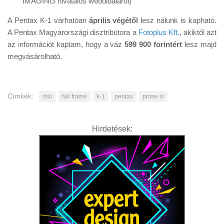
IMAGING hivatalos weboldaláról)
A Pentax K-1 várhatóan
április végétől
lesz nálunk is kapható.
A Pentax Magyarországi disztribútora a
Fotoplus Kft.
, akiktől azt
az információt kaptam, hogy a váz
599 900 forintért
lesz majd
megvásárolható.
Címkék:
dslr
full frame
k-1
pentax
prime iv
Hirdetések: