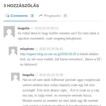
3 HOZZÁSZÓLÁS
Comments
3
Pingbacks
0
lesgolla
2016.03.26 00:13
Az mibol derul ki hogy kisfilm meretre van? En nem latok a
rajzokon mereteket, csak rengeteg betujelzest.
mlzphoto
2016.03.26 09:41
http://egami.blog.so-net.ne.jp/2016-03-25
a linkelt oldalon
fent, az obi neve mellett „full frame mirrorless”, illetve a 91°-
os látómező
lesgolla
2016.03.29 23:38
Hat en ott nem latok fullframet (aminek ugye megintcsak
semmi ertelme hisz mihez kepest) csak egy full size
szoveget. Erts amit akarsz rajta… Ezt is csak ez a ceg
irta oda, ki tudja miert, es mennyire ertenek hozza.
Minden esetre az eredetin en nem latok egy db meretet
sem amibol a leghalvanyabban is kovetkeztetni lehetne a