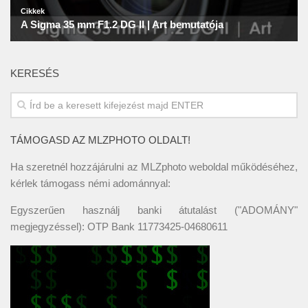
KERESÉS
TÁMOGASD AZ MLZPHOTO OLDALT!
Ha szeretnél hozzájárulni az MLZphoto weboldal működéséhez,
kérlek támogass némi adománnyal:
Egyszerűen használj banki átutalást ("ADOMÁNY"
megjegyzéssel): OTP Bank 11773425-04680611