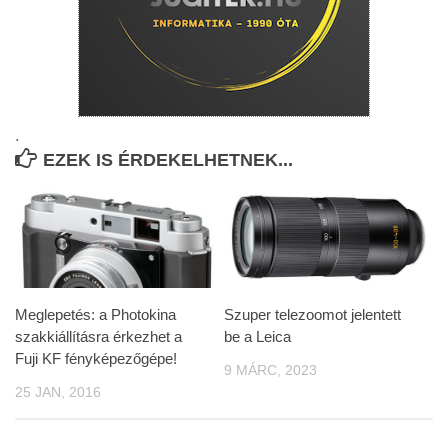
.
EZEK IS ÉRDEKELHETNEK...
Meglepetés: a Photokina
Szuper telezoomot jelentett
szakkiállításra érkezhet a
be a Leica
Fuji KF fényképezőgépe!
9 MÁRC, 2023
25 JAN, 2016