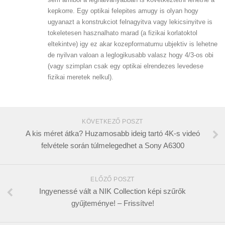
kepkorre. Egy optikai felepites amugy is olyan hogy
ugyanazt a konstrukciot felnagyitva vagy lekicsinyitve is
tokeletesen hasznalhato marad (a fizikai korlatoktol
eltekintve) igy ez akar kozepformatumu ubjektiv is lehetne
de nyilvan valoan a leglogikusabb valasz hogy 4/3-os obi
(vagy szimplan csak egy optikai elrendezes levedese
fizikai meretek nelkul).
KÖVETKEZŐ POSZT
A kis méret átka? Huzamosabb ideig tartó 4K-s videó
felvétele során túlmelegedhet a Sony A6300
ELŐZŐ POSZT
Ingyenessé vált a NIK Collection képi szűrők
gyűjteménye! – Frissítve!