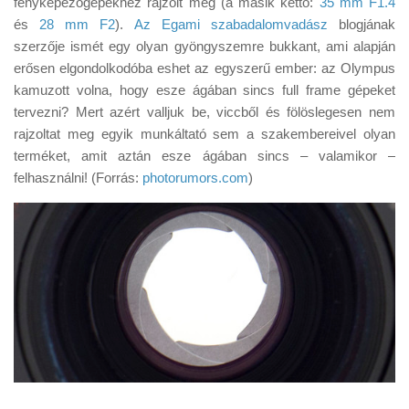
fényképezőgépekhez rajzolt meg (a másik kettő:
35 mm F1.4
Tanácsok
és
28 mm F2
).
Az Egami szabadalomvadász
blogjának
Érdekességek
szerzője ismét egy olyan gyöngyszemre bukkant, ami alapján
erősen elgondolkodóba eshet az egyszerű ember: az Olympus
Helyszíni Riport
kamuzott volna, hogy esze ágában sincs full frame gépeket
E-BB
tervezni? Mert azért valljuk be, viccből és fölöslegesen nem
rajzoltat meg egyik munkáltató sem a szakembereivel olyan
terméket, amit aztán esze ágában sincs – valamikor –
felhasználni! (Forrás:
photorumors.com
)