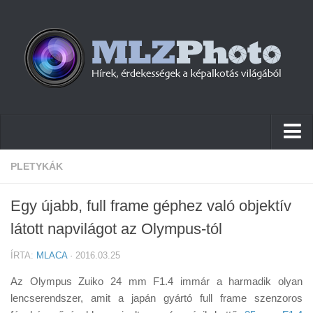
Hírek
PLETYKÁK
Pletykák
Egy újabb, full frame géphez való objektív
Cikkek
látott napvilágot az Olympus-tól
Szoftver
ÍRTA:
MLACA
· 2016.03.25
Firmware
Az Olympus Zuiko 24 mm F1.4 immár a harmadik olyan
Tudástár
lencserendszer, amit a japán gyártó full frame szenzoros