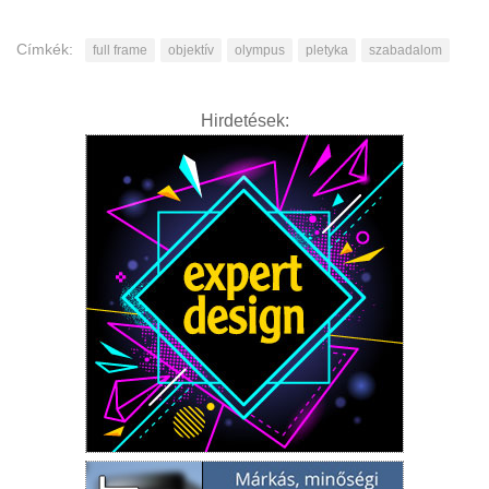
Címkék:
full frame
objektív
olympus
pletyka
szabadalom
Hirdetések: