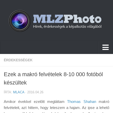
Hírek
ÉRDEKESSÉGEK
Pletykák
Ezek a makró felvételek 8-10 000 fotóból
Cikkek
készültek
Szoftver
ÍRTA:
MLACA
· 2016.04.26
Firmware
Amikor évekkel ezelőtt megláttam
Thomas Shahan
makró
Tudástár
felvételeit, azt hittem, hogy leteszem a hajam. Az ipse a lehető