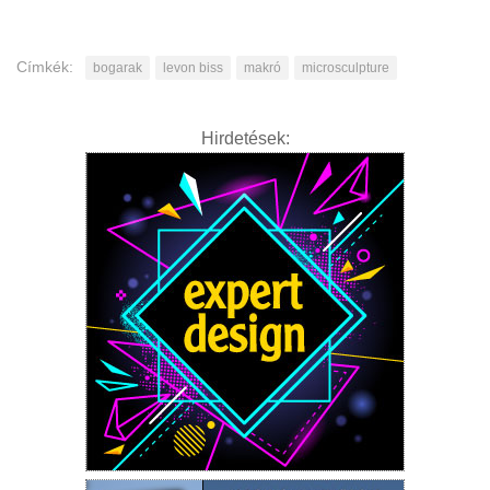
Címkék:
bogarak
levon biss
makró
microsculpture
Hirdetések: