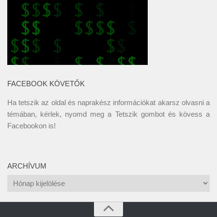
FACEBOOK KÖVETŐK
Ha tetszik az oldal és naprakész információkat akarsz olvasni a
témában, kérlek, nyomd meg a Tetszik gombot és kövess a
Facebookon
is!
ARCHÍVUM
Archívum