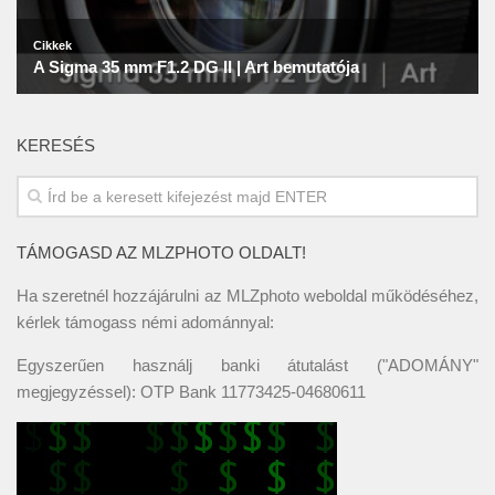
KERESÉS
TÁMOGASD AZ MLZPHOTO OLDALT!
Ha szeretnél hozzájárulni az MLZphoto weboldal működéséhez,
kérlek támogass némi adománnyal:
Egyszerűen használj banki átutalást ("ADOMÁNY"
megjegyzéssel): OTP Bank 11773425-04680611