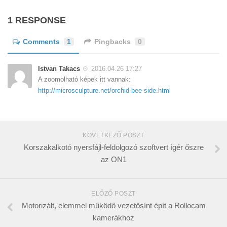
1 RESPONSE
Comments
1
Pingbacks
0
Istvan Takacs
2016.04.26 17:27
A zoomolható képek itt vannak:
http://microsculpture.net/orchid-bee-side.html
KÖVETKEZŐ POSZT
Korszakalkotó nyersfájl-feldolgozó szoftvert ígér őszre
az ON1
ELŐZŐ POSZT
Motorizált, elemmel működő vezetősínt épít a Rollocam
kamerákhoz