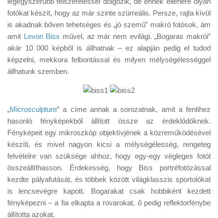
legegyszerűbb felszereléssel dolgozik, de ennek ellenére olyan
Tanácsok
fotókat készít, hogy az már szinte szürreális. Persze, rajta kívül
Érdekességek
is akadnak bőven tehetséges és „jó szemű” makró fotósok, ám
amit
Levon Biss
művel, az már nem evilági. „Bogaras makrói”
Helyszíni Riport
akár 10 000 képből is állhatnak – ez alapján pedig el tudod
E-BB
képzelni, mekkora felbontással és milyen mélységélességgel
állhatunk szemben.
„
Microsculpture
” a címe annak a sorozatnak, amit a fentihez
hasonló fényképekből állított össze az érdeklődőknek.
Fényképeit egy mikroszkóp objektívjének a közreműködésével
készíti, és mivel nagyon kicsi a mélységélesség, rengeteg
felvételre van szüksége ahhoz, hogy egy-egy végleges fotót
összeállíthasson. Érdekesség, hogy Biss portréfotózással
kezdte pályafutását, és többek között világklasszis sportolókat
is lencsevégre kapott. Bogarakat csak hobbiként kezdett
fényképezni – a fia elkapta a rovarokat, ő pedig reflektorfénybe
állította azokat.