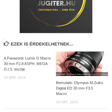
.
EZEK IS ÉRDEKELHETNEK...
A Panasonic Lumix G Macro
30 mm F2.8 ASPH. MEGA
O.I.S. tesztje
18 ÁPR, 2015
Bemutató: Olympus M.Zuiko
Digital ED 30 mm F3.5
Macro
10 OKT, 2016