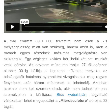
A már említett 8-10 000 felvételre nem csak a kis
mélységélesség miatt van szükség, hanem azért is, mert a
rovarok egyes részeinek más-más megvilágításra van
szükségük. Egy végleges kollázs körülbelül két heti munkát
vesz igénybe. Az egyetem múzeuma május 27.-től egészen
október 30.-ig kiállítja a legszebb műveket, melyeket az
odalátogatók hatalmas nyomatként vizsgálhatnak meg (egyes
fényképek akár három méteresek is lehetnek!). Azonban
azoknak sem kell szomorkodniuk, akik nem tudnak elmenni
személyesen a kiállításra:
Biss weboldalán
nagyítható
változatban lehet megcsodálni a „
Microsculpture
” sorozat 22
tagját.