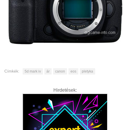
Címkék:
5d mark iv
ár
canon
eos
pletyka
Hirdetések: