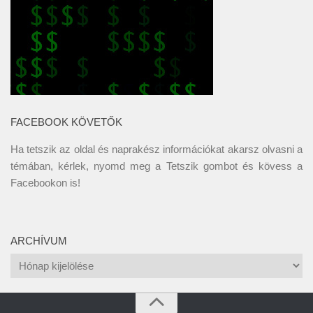
FACEBOOK KÖVETŐK
Ha tetszik az oldal és naprakész információkat akarsz olvasni a
témában, kérlek, nyomd meg a Tetszik gombot és kövess a
Facebookon
is!
ARCHÍVUM
Archívum