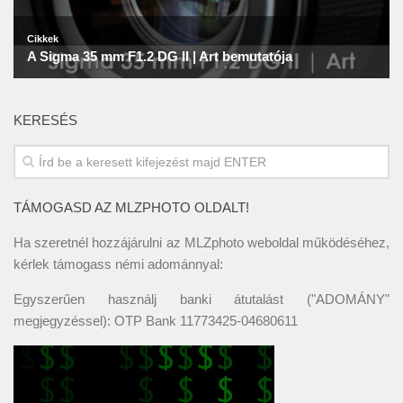
KERESÉS
TÁMOGASD AZ MLZPHOTO OLDALT!
Ha szeretnél hozzájárulni az MLZphoto weboldal működéséhez,
kérlek támogass némi adománnyal:
Egyszerűen használj banki átutalást ("ADOMÁNY"
megjegyzéssel): OTP Bank 11773425-04680611