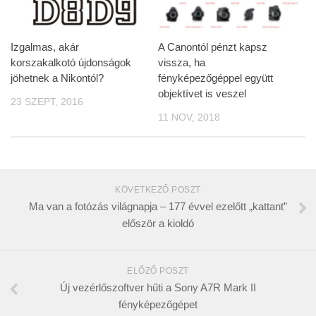
Izgalmas, akár
A Canontól pénzt kapsz
korszakalkotó újdonságok
vissza, ha
jöhetnek a Nikontól?
fényképezőgéppel együtt
objektívet is veszel
23 SZEPT, 2016
11 NOV, 2018
KÖVETKEZŐ POSZT
Ma van a fotózás világnapja – 177 évvel ezelőtt „kattant”
először a kioldó
ELŐZŐ POSZT
Új vezérlőszoftver hűti a Sony A7R Mark II
fényképezőgépet