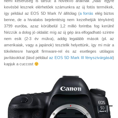
némi keserűség is társul: a növekvő áraknak „hála” egyre
Tanácsok
kevésbé lesznek elérhetőek számunkra az új fotós termékek,
Érdekességek
így például az EOS 5D Mark IV állítólag (
a forrás
elég biztos
benne, de a hivatalos bejelentésig nem kezelhetjük tényként)
Helyszíni Riport
3799 euróba, azaz körülbelül 1,2 millió forintba fog kerülni!
E-BB
Nézzük a dolog jó oldalát: míg az új gép ára elfogadható szintre
nem esik (2-3 év múlva), addig legalább mások (pl. az
amerikaiak, vagy a japánok) tesztelik helyettünk, így mi már a
tökéletesre hangolt firmware-rel és az esetleges utólagos
javításokkal (lásd például
az EOS 5D Mark III fényszivárgását
)
kapjuk a cuccost