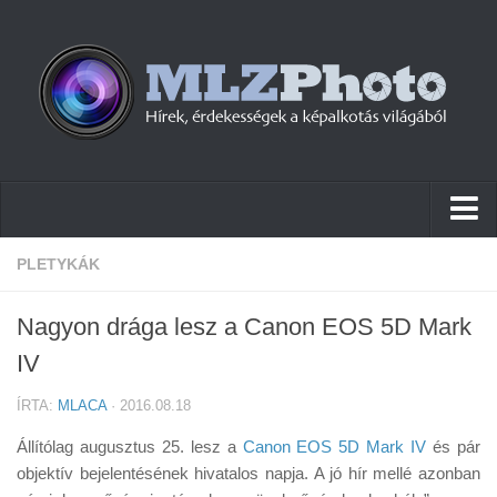
Hírek
PLETYKÁK
Pletykák
Nagyon drága lesz a Canon EOS 5D Mark
Cikkek
IV
Szoftver
ÍRTA:
MLACA
· 2016.08.18
Firmware
Állítólag augusztus 25. lesz a
Canon EOS 5D Mark IV
és pár
Tudástár
objektív bejelentésének hivatalos napja. A jó hír mellé azonban