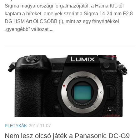
Sigma magyarországi forgalmazójától, a Hama Kft.-től
kaptam a híreket, amelyek szerint a Sigma 14-24 mm F2.8
DG HSM Art OLCSÓBB (!), mint az egy fényértékkel
„gyengébb” változat,...
PLETYKÁK
2017.11.07
Nem lesz olcsó játék a Panasonic DC-G9