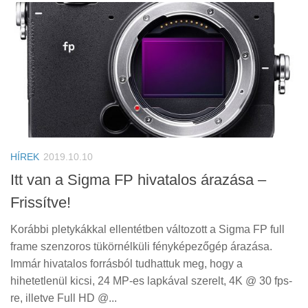
HÍREK
2019.10.10
Itt van a Sigma FP hivatalos árazása –
Frissítve!
Korábbi pletykákkal ellentétben változott a Sigma FP full
frame szenzoros tükörnélküli fényképezőgép árazása.
Immár hivatalos forrásból tudhattuk meg, hogy a
hihetetlenül kicsi, 24 MP-es lapkával szerelt, 4K @ 30 fps-
re, illetve Full HD @...