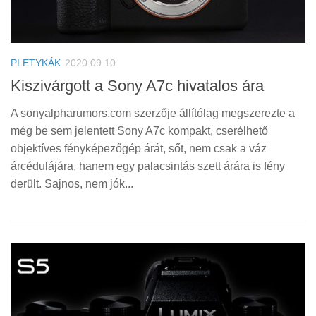
PLETYKÁK
2020.09.10
Kiszivárgott a Sony A7c hivatalos ára
A sonyalpharumors.com szerzője állítólag megszerezte a
még be sem jelentett Sony A7c kompakt, cserélhető
objektíves fényképezőgép árát, sőt, nem csak a váz
árcédulájára, hanem egy palacsintás szett árára is fény
derült. Sajnos, nem jók...