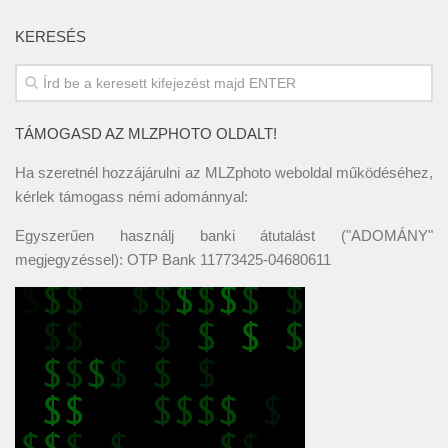
KERESÉS
TÁMOGASD AZ MLZPHOTO OLDALT!
Ha szeretnél hozzájárulni az MLZphoto weboldal működéséhez,
kérlek támogass némi adománnyal:
Egyszerűen használj banki átutalást ("ADOMÁNY"
megjegyzéssel): OTP Bank 11773425-04680611