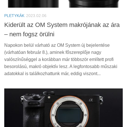
Tanácsok
Érdekességek
PLETYKÁK
2023.02.06
Helyszíni Riport
Kiderült az OM System makrójának az ára
– nem fogsz örülni
E-BB
Napokon belül várható az OM System új bejelentése
(várhatóan február 8.), aminek főszereplője nagy
valószínűséggel a korábban már többször említett profi
besorolású, makró objektív lesz. A legfontosabb műszaki
adatokkal is találkozhattunk már, eddig viszont...