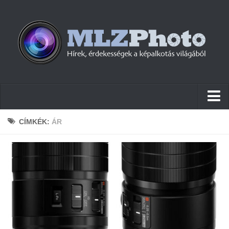
Hírek
CÍMKÉK:
ÁR
Pletykák
Cikkek
Szoftver
Firmware
Tudástár