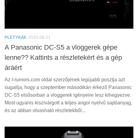
PLETYKÁK
2020.08.21
A Panasonic DC-S5 a vloggerek gépe
lenne?? Kattints a részletekért és a gép
áráért
Az l-rumors.com oldal szerzőjének legújabb posztja azt
sugallja, hogy a szeptember másodikán érkező Panasonic
DC-S5 elsősorban a vloggerek igényeire lesz kihegyezve.
Most ugyanis kiszivárgott a teljes angol nyelvű sajtóanyag,
és az abban olvasható részletekből...