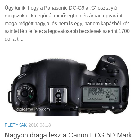
Úgy tűnik, hogy a Panasonic DC-G9 a „G” osztálytól
megszokott kategóriát minőségben és árban egyaránt
maga mögött hagyja, és nem is egy, hanem kapásból két
szintet lép felfelé: a legóvatosabb becslések szerint 1700
dollárt,...
PLETYKÁK
2016.08.18
Nagyon drága lesz a Canon EOS 5D Mark