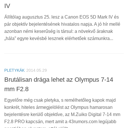
IV
Állítólag augusztus 25. lesz a Canon EOS 5D Mark IV és
pár objektív bejelentésének hivatalos napja. A jó hír mellé
azonban némi keserűség is társul: a növekvő áraknak
„hála” egyre kevésbé lesznek elérhetőek számunkra...
PLETYKÁK
2014.05.29
Brutálisan drága lehet az Olympus 7-14
mm F2.8
Egyelőre még csak pletyka, s remélhetőleg kapok majd
konkrét, hiteles ármegjelölést az Olympus hamarosan
bejelentésre kerülő objektíve, az M.Zuiko Digital 7-14 mm
F2.8 PRO kapcsán, mert amit a 43rumors.com legújabb