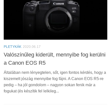
PLETYKÁK
2020.06.17
Valószínűleg kiderült, mennyibe fog kerülni
a Canon EOS R5
Általában nem lényegtelen, sőt, igen fontos kérdés, hogy a
kiszemelt jószág mennyibe fog fájni. A Canon EOS R5-re
pedig – ha jól gondolom – nagyon sokan fenik már a
fogukat (és készítik fel lelkileg...