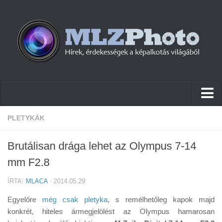
Hírek
PLETYKÁK
Pletykák
Brutálisan drága lehet az Olympus 7-14
Cikkek
mm F2.8
Szoftver
ÍRTA:
MLACA
· 2014.05.29
Firmware
Egyelőre
még csak pletyka
, s remélhetőleg kapok majd
Tudástár
konkrét, hiteles ármegjelölést az Olympus hamarosan