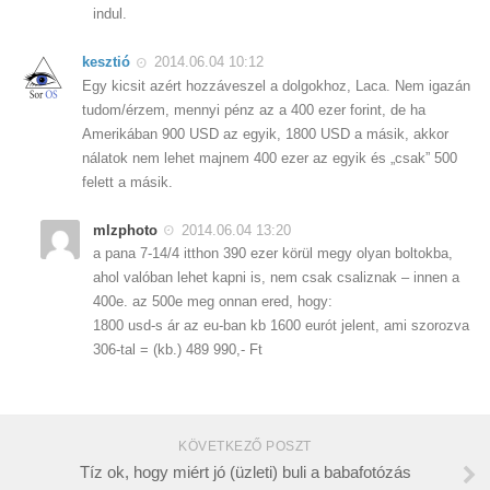
indul.
kesztió
2014.06.04 10:12
Egy kicsit azért hozzáveszel a dolgokhoz, Laca. Nem igazán
tudom/érzem, mennyi pénz az a 400 ezer forint, de ha
Amerikában 900 USD az egyik, 1800 USD a másik, akkor
nálatok nem lehet majnem 400 ezer az egyik és „csak” 500
felett a másik.
mlzphoto
2014.06.04 13:20
a pana 7-14/4 itthon 390 ezer körül megy olyan boltokba,
ahol valóban lehet kapni is, nem csak csaliznak – innen a
400e. az 500e meg onnan ered, hogy:
1800 usd-s ár az eu-ban kb 1600 eurót jelent, ami szorozva
306-tal = (kb.) 489 990,- Ft
KÖVETKEZŐ POSZT
Tíz ok, hogy miért jó (üzleti) buli a babafotózás