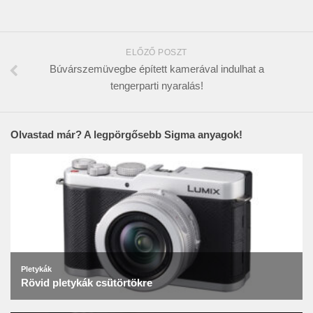
ELŐZŐ POSZT
Búvárszemüvegbe épített kamerával indulhat a
tengerparti nyaralás!
Olvastad már? A legpörgősebb Sigma anyagok!