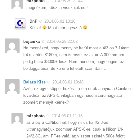
mlzphoto
2014.05.29 21:44
megnézem, köszi a visszajelzést!
DnP
2014.06.01 18:10
Köszi!
Most már egész jó
bojanika
2014.05.29 22:02
Ha megnézed, hogy mennyibe kerül most a 4/3-os 7-14mm
F4 (szintén $1800), nem is rossz ez az ár. A 300mm pro
pedig tutira $3000+ lesz. Nem mondom, hogy engem ez
boldoggá tesz, de kb erre lehetett számítani…
Balazs Kiss
2014.06.01 10:48
Azért ez egy csöppet húzós… nem értek annyira a Canikon
lovakhoz, az APS-C világban egy hasonszőrű nagylátó
zoomért mennyit kérnek?
mlzphoto
2014.06.01 11:15
az a baj a CaNikonnal, hogy nincs fix f/2.8-as
ultranagylátójuk zoomban APS-C-re, csak a Nikon 14-
24/2.8G, ami FF-re való. az viszont szintén 500e fölött