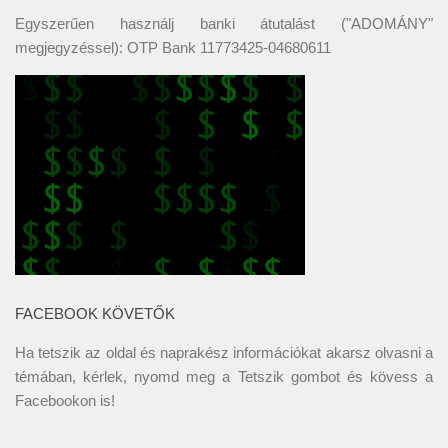
Egyszerűen használj banki átutalást ("ADOMÁNY"
megjegyzéssel): OTP Bank 11773425-04680611
FACEBOOK KÖVETŐK
Ha tetszik az oldal és naprakész információkat akarsz olvasni a
témában, kérlek, nyomd meg a Tetszik gombot és kövess a
Facebookon
is!