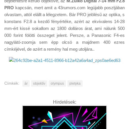
bejelentésre kerülő objektíve, az
M.Zuiko Digital 7-14 mm F2.8
Tanácsok
PRO
kapcsán, mert amit a 43rumors.com legújabb posztjában
Érdekességek
olvastam, attól elállt a lélegzetem. Bár PRO jelölésű az optika, s
konstans F2.8 a kezdő fényértéke, azért az ekvivalens 14-28
Helyszíni Riport
mm-ért kissé sokallom az 1800 dolláros árat, ami nálunk 500
E-BB
000 forint fölötti összeget jelent. Persze, a Panasonic F4-es
nagylátó-zoomja sem épp olcsó a majdnem 400 ezres
címkéjével, de azért a remény hal meg utoljára..
Címkék:
ár
objektív
olympus
pletyka
Hirdetések: