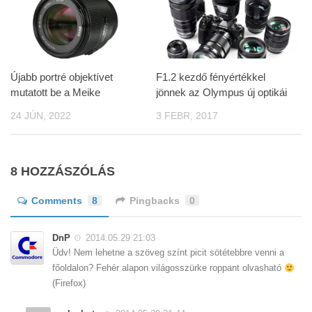
Újabb portré objektívet
F1.2 kezdő fényértékkel
mutatott be a Meike
jönnek az Olympus új optikái
24 JÚN, 2022
3 FEBR, 2017
8 HOZZÁSZÓLÁS
Comments
8
Pingbacks
0
DnP
2014.05.29 21:03
Üdv! Nem lehetne a szöveg színt picit sötétebbre venni a
főoldalon? Fehér alapon világosszürke roppant olvasható
(Firefox)