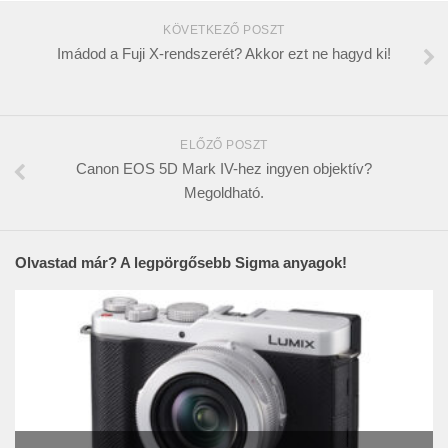
KÖVETKEZŐ POSZT
Imádod a Fuji X-rendszerét? Akkor ezt ne hagyd ki!
ELŐZŐ POSZT
Canon EOS 5D Mark IV-hez ingyen objektív?
Megoldható.
Olvastad már? A legpörgősebb Sigma anyagok!