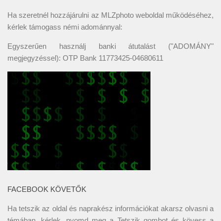
Ha szeretnél hozzájárulni az MLZphoto weboldal működéséhez,
kérlek támogass némi adománnyal:
Egyszerűen használj banki átutalást ("ADOMÁNY"
megjegyzéssel): OTP Bank 11773425-04680611
FACEBOOK KÖVETŐK
Ha tetszik az oldal és naprakész információkat akarsz olvasni a
témában, kérlek, nyomd meg a Tetszik gombot és kövess a