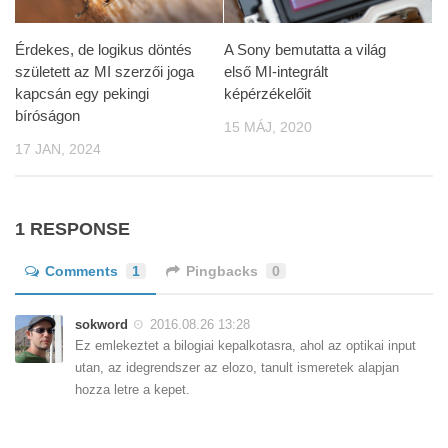
Érdekes, de logikus döntés
A Sony bemutatta a világ
született az MI szerzői joga
első MI-integrált
kapcsán egy pekingi
képérzékelőit
bíróságon
15 MÁJ, 2020
17 JAN, 2024
1 RESPONSE
Comments
1
Pingbacks
0
sokword
2016.08.26 13:28
Ez emlekeztet a bilogiai kepalkotasra, ahol az optikai input
utan, az idegrendszer az elozo, tanult ismeretek alapjan
hozza letre a kepet.