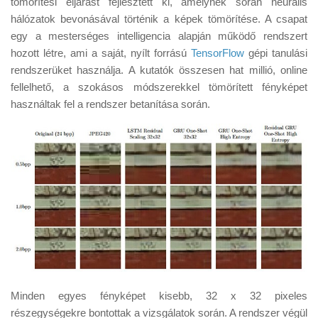
tömörítési eljárást fejlesztett ki, amelynek során neurális
Tanácsok
hálózatok bevonásával történik a képek tömörítése. A csapat
Érdekességek
egy a mesterséges intelligencia alapján működő rendszert
hozott létre, ami a saját, nyílt forrású
TensorFlow
gépi tanulási
Helyszíni Riport
rendszerüket használja. A kutatók összesen hat millió, online
E-BB
fellelhető, a szokásos módszerekkel tömörített fényképet
használtak fel a rendszer betanítása során.
Minden egyes fényképet kisebb, 32 x 32 pixeles
részegységekre bontottak a vizsgálatok során. A rendszer végül