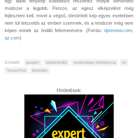
egy adott fénykép különböző részeihez melyik tömörítési
módszer a legjobb. Persze, az egész elképzelést még
fejleszteni kell, mivel a végső, tömörített kép egyes esetekben
nem túl tetszetős az emberi szemnek, és a rendszer még nem
képes ennek az önálló felismerésére. (Forrás:
dpreview.com
,
qz.com
)
Címkék:
google+
képtömörítés
mesterséges intelligencia
mi
TensorFlow
tömörítés
Hirdetések: