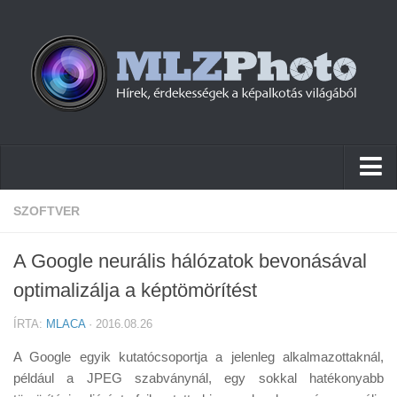
Hírek
SZOFTVER
Pletykák
A Google neurális hálózatok bevonásával
Cikkek
optimalizálja a képtömörítést
Szoftver
ÍRTA:
MLACA
· 2016.08.26
Firmware
A Google egyik kutatócsoportja a jelenleg alkalmazottaknál,
Tudástár
például a JPEG szabványnál, egy sokkal hatékonyabb