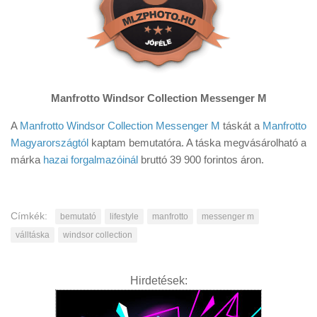
Manfrotto Windsor Collection Messenger M
A
Manfrotto Windsor Collection Messenger M
táskát a
Manfrotto
Magyarországtól
kaptam bemutatóra. A táska megvásárolható a
márka
hazai forgalmazóinál
bruttó 39 900 forintos áron.
Címkék:
bemutató
lifestyle
manfrotto
messenger m
válltáska
windsor collection
Hirdetések: