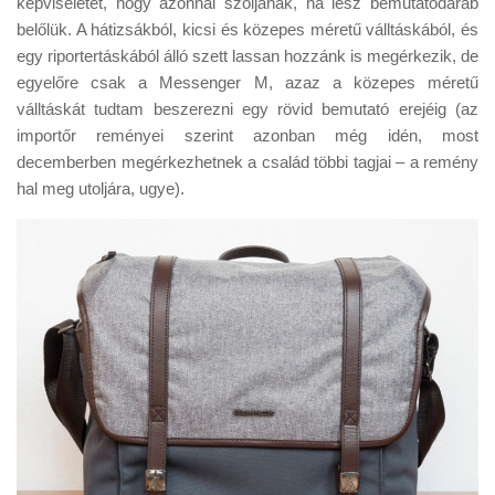
képviseletét, hogy azonnal szóljanak, ha lesz bemutatódarab
Tanácsok
belőlük. A hátizsákból, kicsi és közepes méretű válltáskából, és
Érdekességek
egy riportertáskából álló szett lassan hozzánk is megérkezik, de
egyelőre csak a Messenger M, azaz a közepes méretű
Helyszíni Riport
válltáskát tudtam beszerezni egy rövid bemutató erejéig (az
E-BB
importőr reményei szerint azonban még idén, most
decemberben megérkezhetnek a család többi tagjai – a remény
hal meg utoljára, ugye).