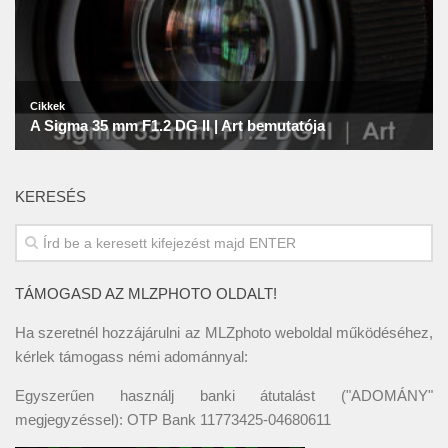
KERESÉS
TÁMOGASD AZ MLZPHOTO OLDALT!
Ha szeretnél hozzájárulni az MLZphoto weboldal működéséhez,
kérlek támogass némi adománnyal:
Egyszerűen használj banki átutalást ("ADOMÁNY"
megjegyzéssel): OTP Bank 11773425-04680611