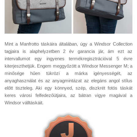
Mint a Manfrotto táskáira általában, úgy a Windsor Collection
tagjaira is alaphelyzetben 2 év garancia jár, ám ezt az
intervallumot egy ingyenes termékregisztrációval 5 évre
kiterjeszthetjük. Engem meggyőzött a Windsor Messenger M; a
minősége hűen tükrözi a márka igényességét, az
anyaghasználat és az anyagmintázat az elegáns angol stílus
előtt tiszteleg. Aki egy könnyed, szép, diszkrét fotós táskát
keres városi felfedezőútjaira, az bátran vigye magával a
Windsor válltáskáit.