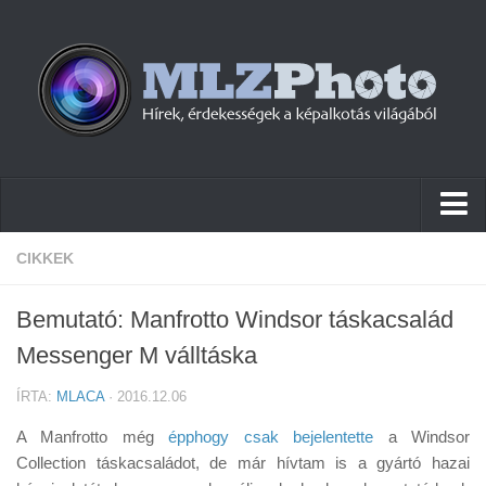
Hírek
CIKKEK
Pletykák
Bemutató: Manfrotto Windsor táskacsalád
Cikkek
Messenger M válltáska
Szoftver
ÍRTA:
MLACA
· 2016.12.06
Firmware
A Manfrotto még
épphogy csak bejelentette
a Windsor
Tudástár
Collection táskacsaládot, de már hívtam is a gyártó hazai