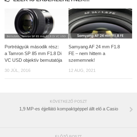
Portréágyúk második rész:
Samyang AF 24 mm F1.8
a Tamron SP 85 mm F1.8 Di
FE – nem hittem a
VC USD objektív bemutatója
szememnek!
30 JÚL, 2016
12 AUG, 2021
KÖVETKEZŐ POSZT
1,9 MP-es éjjellátó kompaktgéppel állt elő a Casio
ELŐZŐ POSZT