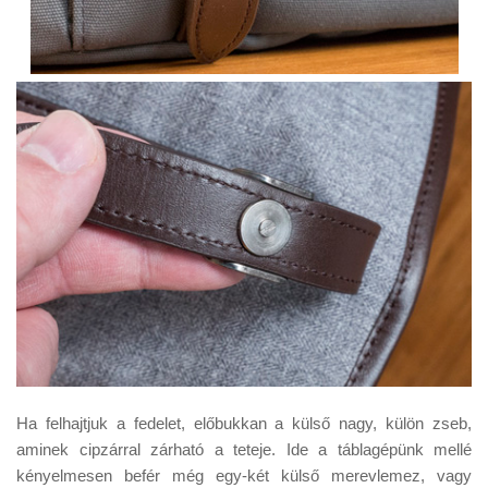
Ha felhajtjuk a fedelet, előbukkan a külső nagy, külön zseb,
aminek cipzárral zárható a teteje. Ide a táblagépünk mellé
kényelmesen befér még egy-két külső merevlemez, vagy