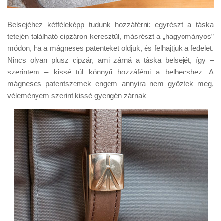
Belsejéhez kétféleképp tudunk hozzáférni: egyrészt a táska
tetején található cipzáron keresztül, másrészt a „hagyományos”
módon, ha a mágneses patenteket oldjuk, és felhajtjuk a fedelet.
Nincs olyan plusz cipzár, ami zárná a táska belsejét, így –
szerintem – kissé túl könnyű hozzáférni a belbecshez. A
mágneses patentszemek engem annyira nem győztek meg,
véleményem szerint kissé gyengén zárnak.