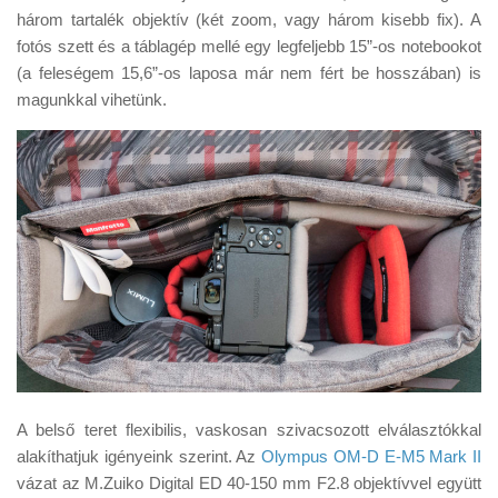
három tartalék objektív (két zoom, vagy három kisebb fix). A
fotós szett és a táblagép mellé egy legfeljebb 15”-os notebookot
(a feleségem 15,6”-os laposa már nem fért be hosszában) is
magunkkal vihetünk.
A belső teret flexibilis, vaskosan szivacsozott elválasztókkal
alakíthatjuk igényeink szerint. Az
Olympus OM-D E-M5 Mark II
vázat az M.Zuiko Digital ED 40-150 mm F2.8 objektívvel együtt