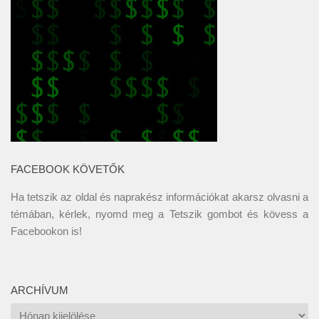
FACEBOOK KÖVETŐK
Ha tetszik az oldal és naprakész információkat akarsz olvasni a
témában, kérlek, nyomd meg a Tetszik gombot és kövess a
Facebookon
is!
ARCHÍVUM
Archívum