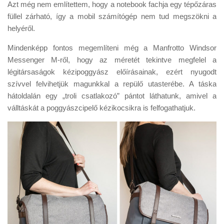
Azt még nem említettem, hogy a notebook fachja egy tépőzáras
füllel zárható, így a mobil számítógép nem tud megszökni a
helyéről.
Mindenképp fontos megemlíteni még a Manfrotto Windsor
Messenger M-ről, hogy az méretét tekintve megfelel a
légitársaságok kézipoggyász előírásainak, ezért nyugodt
szívvel felvihetjük magunkkal a repülő utasterébe. A táska
hátoldalán egy „troli csatlakozó” pántot láthatunk, amivel a
válltáskát a poggyászcipelő kézikocsikra is felfogathatjuk.