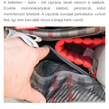
A beltérben – balra – két cipzáras tároló rekeszt is találunk.
Ezekbe memóriakártyákat, telefont, pénztárcát, külső
merevlemezt tehetünk. A cipzárak kocsijait parkoláskor szövet
fedi, így nem karcolják össze a drága fotós cumót.