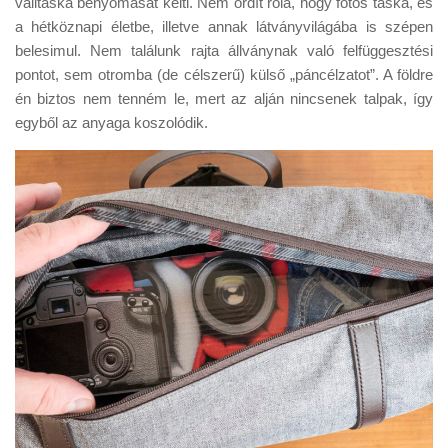
válltáska benyomását kelti. Nem ordít róla, hogy fotós táska, és
a hétköznapi életbe, illetve annak látványvilágába is szépen
belesimul. Nem találunk rajta állványnak való felfüggesztési
pontot, sem otromba (de célszerű) külső „páncélzatot”. A földre
én biztos nem tenném le, mert az alján nincsenek talpak, így
egyből az anyaga koszolódik.