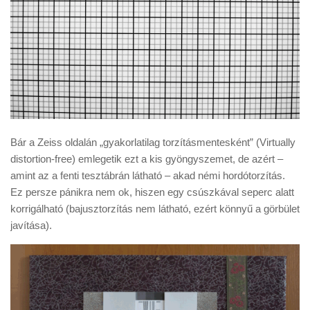
Bár a Zeiss oldalán „gyakorlatilag torzításmentesként” (Virtually
distortion-free) emlegetik ezt a kis gyöngyszemet, de azért –
amint az a fenti tesztábrán látható – akad némi hordótorzítás.
Ez persze pánikra nem ok, hiszen egy csúszkával seperc alatt
korrigálható (bajusztorzítás nem látható, ezért könnyű a görbület
javítása).