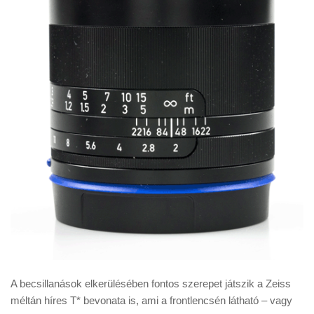
A becsillanások elkerülésében fontos szerepet játszik a Zeiss
méltán híres T* bevonata is, ami a frontlencsén látható – vagy