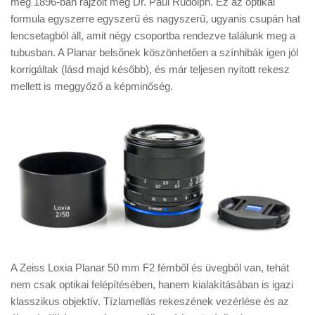
még 1896-ban rajzolt meg Dr. Paul Rudolph. Ez az optikai
Tanácsok
formula egyszerre egyszerű és nagyszerű, ugyanis csupán hat
Érdekességek
lencsetagból áll, amit négy csoportba rendezve találunk meg a
tubusban. A Planar belsőnek köszönhetően a színhibák igen jól
Helyszíni Riport
korrigáltak (lásd majd később), és már teljesen nyitott rekesz
E-BB
mellett is meggyőző a képminőség.
A Zeiss Loxia Planar 50 mm F2 fémből és üvegből van, tehát
nem csak optikai felépítésében, hanem kialakításában is igazi
klasszikus objektív. Tízlamellás rekeszének vezérlése és az