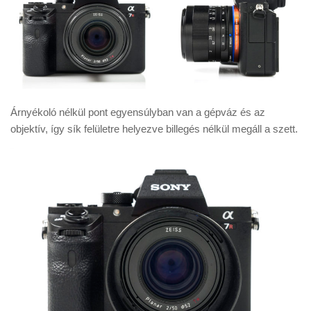
Árnyékoló nélkül pont egyensúlyban van a gépváz és az
objektív, így sík felületre helyezve billegés nélkül megáll a szett.