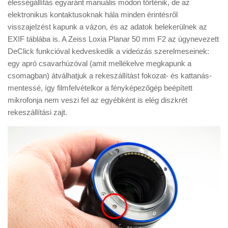
élességállítás egyaránt manuális módon történik, de az
elektronikus kontaktusoknak hála minden érintésről
visszajelzést kapunk a vázon, és az adatok belekerülnek az
EXIF táblába is. A Zeiss Loxia Planar 50 mm F2 az úgynevezett
DeClick funkcióval kedveskedik a videózás szerelmeseinek:
egy apró csavarhúzóval (amit mellékelve megkapunk a
csomagban) átválhatjuk a rekeszállítást fokozat- és kattanás-
mentessé, így filmfelvételkor a fényképezőgép beépített
mikrofonja nem veszi fel az egyébként is elég diszkrét
rekeszállítási zajt.