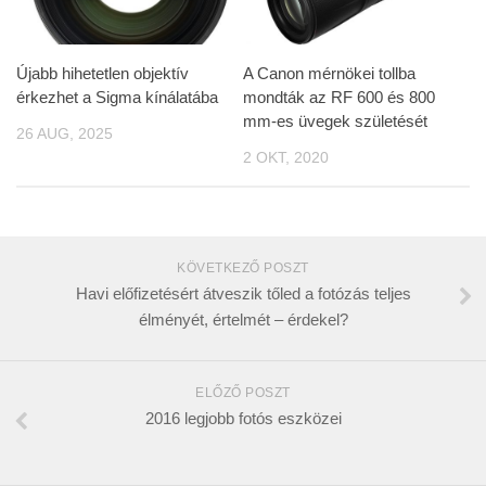
Újabb hihetetlen objektív
A Canon mérnökei tollba
érkezhet a Sigma kínálatába
mondták az RF 600 és 800
mm-es üvegek születését
26 AUG, 2025
2 OKT, 2020
KÖVETKEZŐ POSZT
Havi előfizetésért átveszik tőled a fotózás teljes
élményét, értelmét – érdekel?
ELŐZŐ POSZT
2016 legjobb fotós eszközei