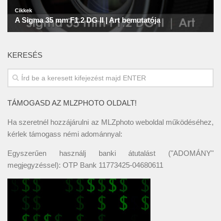
KERESÉS
TÁMOGASD AZ MLZPHOTO OLDALT!
Ha szeretnél hozzájárulni az MLZphoto weboldal működéséhez,
kérlek támogass némi adománnyal:
Egyszerűen használj banki átutalást ("ADOMÁNY"
megjegyzéssel): OTP Bank 11773425-04680611