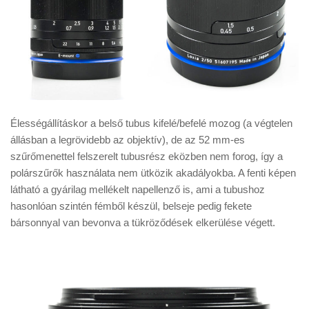
Élességállításkor a belső tubus kifelé/befelé mozog (a végtelen
állásban a legrövidebb az objektív), de az 52 mm-es
szűrőmenettel felszerelt tubusrész eközben nem forog, így a
polárszűrők használata nem ütközik akadályokba. A fenti képen
látható a gyárilag mellékelt napellenző is, ami a tubushoz
hasonlóan szintén fémből készül, belseje pedig fekete
bársonnyal van bevonva a tükröződések elkerülése végett.