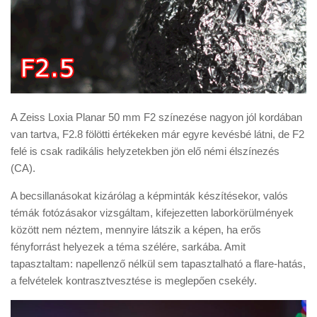
A Zeiss Loxia Planar 50 mm F2 színezése nagyon jól kordában
van tartva, F2.8 fölötti értékeken már egyre kevésbé látni, de F2
felé is csak radikális helyzetekben jön elő némi élszínezés
(CA).
A becsillanásokat kizárólag a képminták készítésekor, valós
témák fotózásakor vizsgáltam, kifejezetten laborkörülmények
között nem néztem, mennyire látszik a képen, ha erős
fényforrást helyezek a téma szélére, sarkába. Amit
tapasztaltam: napellenző nélkül sem tapasztalható a flare-hatás,
a felvételek kontrasztvesztése is meglepően csekély.