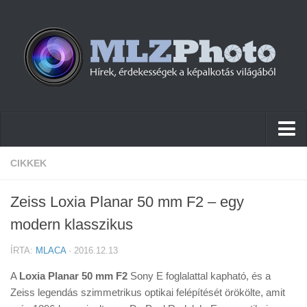
Hírek
CIKKEK
Pletykák
Zeiss Loxia Planar 50 mm F2 – egy
Cikkek
modern klasszikus
Szoftver
ÍRTA:
MLACA
· 2016.12.13
Firmware
A
Loxia Planar 50 mm F2
Sony E foglalattal kapható, és a
Tudástár
Zeiss legendás szimmetrikus optikai felépítését örökölte, amit