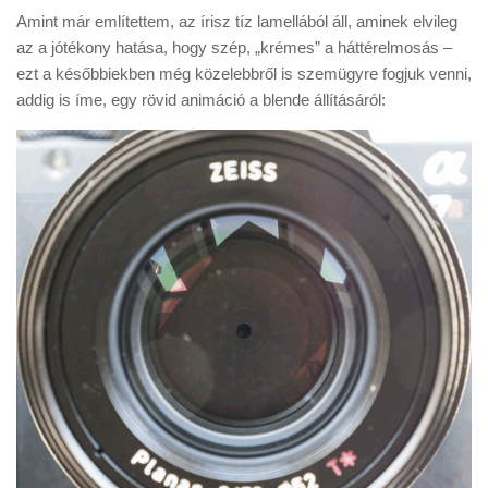
Amint már említettem, az írisz tíz lamellából áll, aminek elvileg
az a jótékony hatása, hogy szép, „krémes” a háttérelmosás –
ezt a későbbiekben még közelebbről is szemügyre fogjuk venni,
addig is íme, egy rövid animáció a blende állításáról: