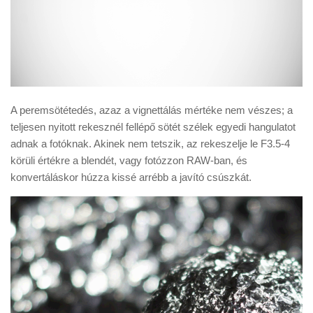
A peremsötétedés, azaz a vignettálás mértéke nem vészes; a
teljesen nyitott rekesznél fellépő sötét szélek egyedi hangulatot
adnak a fotóknak. Akinek nem tetszik, az rekeszelje le F3.5-4
körüli értékre a blendét, vagy fotózzon RAW-ban, és
konvertáláskor húzza kissé arrébb a javító csúszkát.