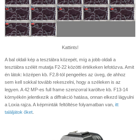
Kattints!
A bal oldali kép a tesztábra közepét, míg a jobb oldali a
tesztábra szélét mutatja F2-22 közötti értékeken lefotózva. Amit
én látok: középen kb. F2.8-tól pengeéles az üveg, de ahhoz
sem kell sokkal tovább rekeszelni, hogy a széleken is az
legyen. A 42 MP-es full frame szenzorral karöltve kb. F13-14
környékén jelentkezik a diffrakció hatása, onnan elkezd lágyulni
a Loxia rajza. A képminták feltöltése folyamatban van,
itt
találjátok őket
.