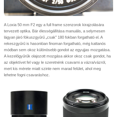
A Loxia 50 mm F2 egy a full frame szenzorok kirajzolására
tervezett optika. Bár élességállítása manuális, a selymesen
lágyan járó fókuszgyűrű „csak” 180 fokban forgatható el. A
rekeszgyűrű is hasonlóan finoman forgatható, még kattanós
módban sem okoz különösebb gondot az egyujjas mozgatása.
A kezelőgyűrűk olajozott mozgása akkor okoz csak gondot, ha
az objektívet fel vagy le szeretnénk csavarni a vázra/vázról,
mert kis mérete miatt szinte nem marad felület, ahol meg
lehetne fogni csavaráshoz.