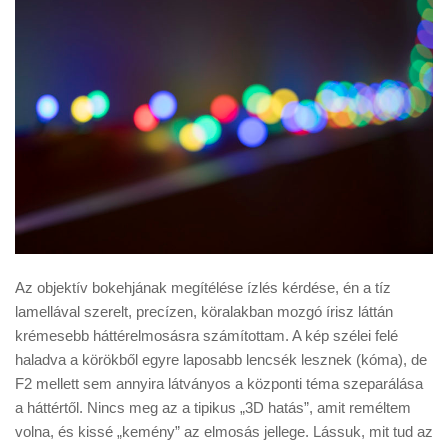
Az objektív bokehjának megítélése ízlés kérdése, én a tíz
lamellával szerelt, precízen, köralakban mozgó írisz láttán
krémesebb háttérelmosásra számítottam. A kép szélei felé
haladva a körökből egyre laposabb lencsék lesznek (kóma), de
F2 mellett sem annyira látványos a központi téma szeparálása
a háttértől. Nincs meg az a tipikus „3D hatás”, amit reméltem
volna, és kissé „kemény” az elmosás jellege. Lássuk, mit tud az