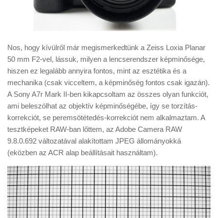
Nos, hogy kívülről már megismerkedtünk a Zeiss Loxia Planar
50 mm F2-vel, lássuk, milyen a lencserendszer képminősége,
hiszen ez legalább annyira fontos, mint az esztétika és a
mechanika (csak vicceltem, a képminőség fontos csak igazán).
A Sony A7r Mark II-ben kikapcsoltam az összes olyan funkciót,
ami beleszólhat az objektív képminőségébe, így se torzítás-
korrekciót, se peremsötétedés-korrekciót nem alkalmaztam. A
tesztképeket RAW-ban lőttem, az Adobe Camera RAW
9.8.0.692 változatával alakítottam JPEG állományokká
(eközben az ACR alap beállításait használtam).