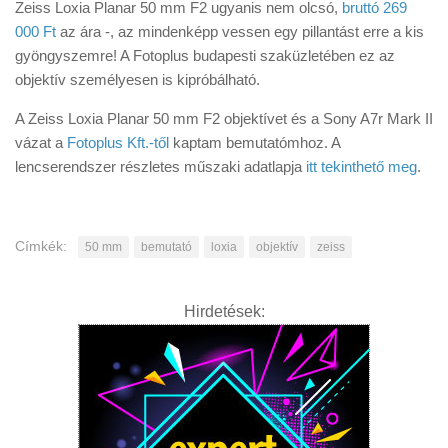
Zeiss Loxia Planar 50 mm F2 ugyanis nem olcsó,
bruttó 269
000 Ft
az ára -, az mindenképp vessen egy pillantást erre a kis
gyöngyszemre! A Fotoplus budapesti szaküzletében ez az
objektív személyesen is kipróbálható.
A Zeiss Loxia Planar 50 mm F2 objektívet és a Sony A7r Mark II
vázat a
Fotoplus Kft.-től
kaptam bemutatómhoz. A
lencserendszer részletes műszaki adatlapja
itt tekinthető meg
.
Címkék:
50 mm
bemutató
loxia
objektív
zeiss
Hirdetések: