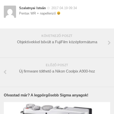
Szalatnyai István
2017.04.19 09:34
Pentax WR + napellenző
KÖVETKEZŐ POSZT
Objektívekkel bővült a FujiFilm középformátuma
ELŐZŐ POSZT
Új firmware tölthető a Nikon Coolpix A900-hoz
Olvastad már? A legpörgősebb Sigma anyagok!