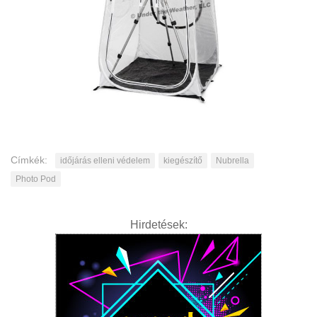
Címkék:
időjárás elleni védelem
kiegészítő
Nubrella
Photo Pod
Hirdetések: