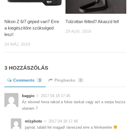
Nikon Z 6/7 géped van? Erre
Túlzottan félted? Akaszd fel!
a kiegészítőre szükséged
29 AUG, 2016
lesz!
24 MÁJ, 2019
3 HOZZÁSZÓLÁS
Comments
3
Pingbacks
0
baggio
2017.04.18 17:45
Az elsonel hova rakod a fotos taskat vagy azt a serpa hozza
utanam ?
mlzphoto
2017.04.18 17:48
jajmár, találd fel magad! ráveszed erre a fémkeretre