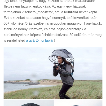
úgy lehet fényképezni, hogy közben szárazak maradhatunk,
Tanácsok
illetve nem fázunk jégkockává. Az egyik egy hátizsák
Érdekességek
formájában viselhető „mobiltető”, ami a
Nubrella
nevet kapta.
Ezt a kezeket szabadon hagyó esernyő, tető keveréket akár
Helyszíni Riport
60+ kilométer/órás szélben is nyugodtan magunkon hagyhatjuk;
E-BB
stabil, de könnyű fémváz, és erős nejlon garantálják a
körülményekhez képest felhőtlen fotózást. 80 dollárért már meg
is rendelheted
a gyártó honlapján
!