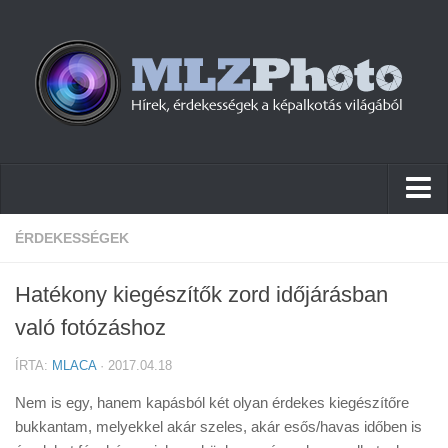
Hírek
ÉRDEKESSÉGEK
Pletykák
Hatékony kiegészítők zord időjárásban
Cikkek
való fotózáshoz
Szoftver
ÍRTA:
MLACA
· 2017.04.18
Firmware
Nem is egy, hanem kapásból két olyan érdekes kiegészítőre
Tudástár
bukkantam, melyekkel akár szeles, akár esős/havas időben is