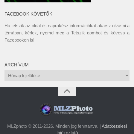
FACEBOOK KÖVETŐK
Ha tetszik az oldal és naprakész információkat akarsz olvasni a
témában, kérlek, nyomd meg a Tetszik gombot és kövess a
Facebookon
is!
ARCHÍVUM
Archívum
MLZphoto © 2011-2026. Minden jog fenntartva. |
Adatkezelesi
tájékoztató