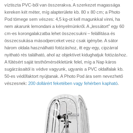
víztiszta PVC-ből van összerakva. A szerkezet magassága
kereken két méter, míg alapterülete kb. 80 x 80 cm; a Photo
Pod tömege sem vészes: 4,5 kg-ot kell magunkkal vinni, ha
nem akarunk lemondani a kényelmünkről. A „lessátort” egy 60
cm-es korongalakzatba lehet összecsukni – felállítása és
összecsukása másodperceket vesz csak igénybe. A sátor
három oldala használható fotózáshoz, itt egy-egy, cipzárral
nyitható rés található, ahol az objektívet kidughatjuk fotózáshoz.
A fűtésért saját testhőmérsékletünk felel, míg a Nap káros
sugárzásaitól is védve vagyunk, ugyanis a PVC oldalfalak kb.
50-es védőfaktort nyújtanak. A Photo Pod ára sem nevezhető
vészesnek:
200 dollárért feketében vagy fehérben kapható
.