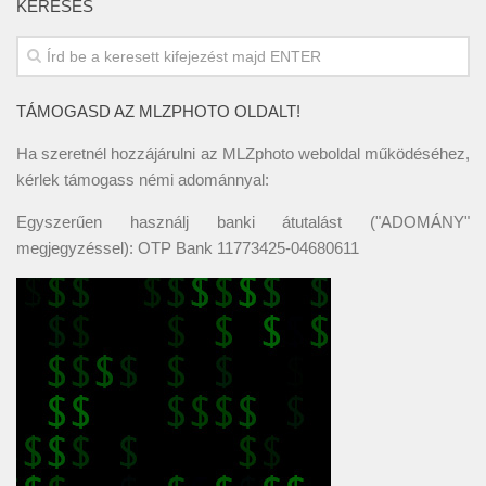
KERESÉS
TÁMOGASD AZ MLZPHOTO OLDALT!
Ha szeretnél hozzájárulni az MLZphoto weboldal működéséhez,
kérlek támogass némi adománnyal:
Egyszerűen használj banki átutalást ("ADOMÁNY"
megjegyzéssel): OTP Bank 11773425-04680611