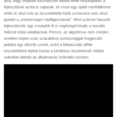
arra, hogy önállóan kiszínezzen fekete-fehér fényképeket. A
Tanácsok
fejlesztések azóta is zajlanak, és most egy újabb mérföldkövet
Érdekességek
értek el, ahol már az összetettebb fotók színezése sem okoz
gondot a „mesterséges intelligenciának”. Mint számos hasonló
Helyszíni Riport
fejlesztésnél, úgy a kutatók itt is segítségül hívják a neurális
E-BB
hálózat óriási adatbázisát. Persze, az algoritmus nem minden
esetben képes száz százalékos pontossággal megjósolni
például egy öltözék színét, ezért a felhasználó afféle
közvetítőként léphet közbe a kérdéses részleteknél. Alábbi
videóban látható az alkalmazás működés közben: