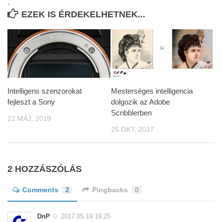
.
EZEK IS ÉRDEKELHETNEK...
Intelligens szenzorokat
Mesterséges intelligencia
fejleszt a Sony
dolgozik az Adobe
Scribblerben
22 MÁJ, 2019
25 OKT, 2017
2 HOZZÁSZÓLÁS
Comments
2
Pingbacks
0
DnP
2017.05.19 19:25