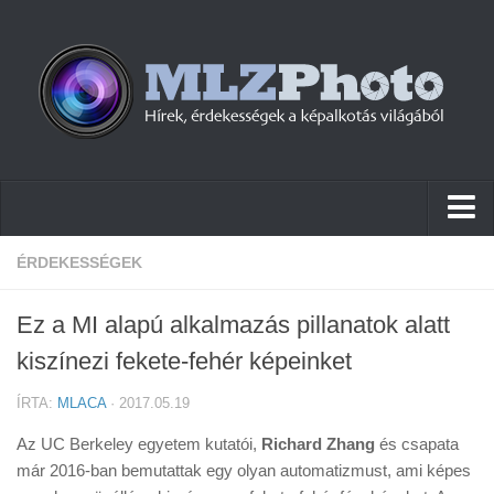
Hírek
ÉRDEKESSÉGEK
Pletykák
Ez a MI alapú alkalmazás pillanatok alatt
Cikkek
kiszínezi fekete-fehér képeinket
Szoftver
ÍRTA:
MLACA
· 2017.05.19
Firmware
Az UC Berkeley egyetem kutatói,
Richard Zhang
és csapata
Tudástár
már 2016-ban bemutattak egy olyan automatizmust, ami képes