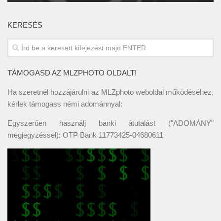
KERESÉS
TÁMOGASD AZ MLZPHOTO OLDALT!
Ha szeretnél hozzájárulni az MLZphoto weboldal működéséhez,
kérlek támogass némi adománnyal:
Egyszerűen használj banki átutalást ("ADOMÁNY"
megjegyzéssel): OTP Bank 11773425-04680611