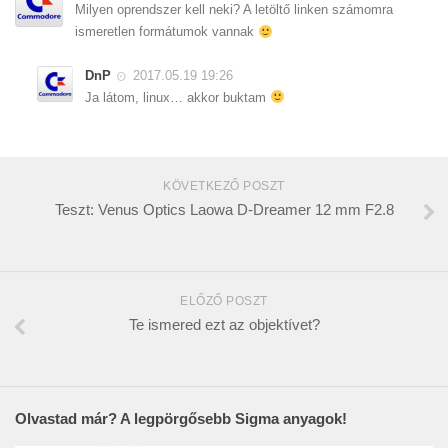
Milyen oprendszer kell neki? A letöltő linken számomra
ismeretlen formátumok vannak
DnP
2017.05.19 19:26
Ja látom, linux… akkor buktam
KÖVETKEZŐ POSZT
Teszt: Venus Optics Laowa D-Dreamer 12 mm F2.8
ELŐZŐ POSZT
Te ismered ezt az objektívet?
Olvastad már? A legpörgősebb Sigma anyagok!