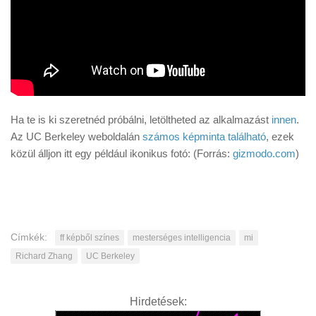
Ha te is ki szeretnéd próbálni, letöltheted az alkalmazást
innen
.
Az UC Berkeley weboldalán
számos képminta található
, ezek
közül álljon itt egy például ikonikus fotó: (Forrás:
gizmodo.com
)
Címkék:
ff képből színes
mesterséges intelligencia
mi
Richard Zhang
UC Berkeley
Hirdetések: