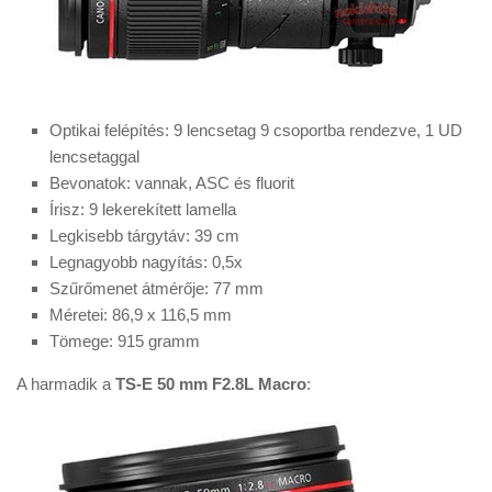
Optikai felépítés: 9 lencsetag 9 csoportba rendezve, 1 UD
lencsetaggal
Bevonatok: vannak, ASC és fluorit
Írisz: 9 lekerekített lamella
Legkisebb tárgytáv: 39 cm
Legnagyobb nagyítás: 0,5x
Szűrőmenet átmérője: 77 mm
Méretei: 86,9 x 116,5 mm
Tömege: 915 gramm
A harmadik a
TS-E 50 mm F2.8L Macro
: