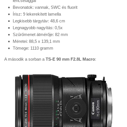
lencsetaggal
Bevonatok: vannak, SWC és fluorit
Írisz: 9 lekerekített lamella
Legkisebb tárgytáv: 48,6 cm
Legnagyobb nagyítás: 0,5x
Szűrőmenet átmérője: 82 mm
Méretei: 88,5 x 139,1 mm
Tömege: 1110 gramm
A második a sorban a
TS-E 90 mm F2.8L Macro
: