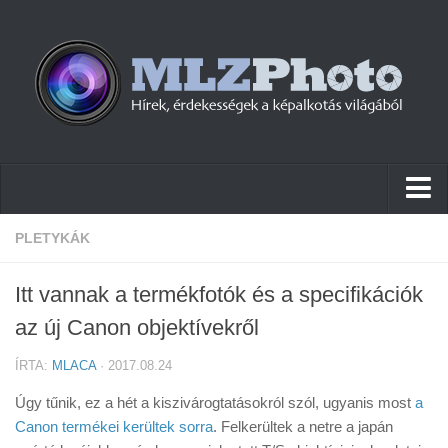
Hírek
PLETYKÁK
Pletykák
Itt vannak a termékfotók és a specifikációk
Cikkek
az új Canon objektívekről
Szoftver
ÍRTA:
MLACA
· 2017.08.24
Firmware
Úgy tűnik, ez a hét a kiszivárogtatásokról szól, ugyanis most
a
Tudástár
Canon termékei kerültek sorra
. Felkerültek a netre a japán