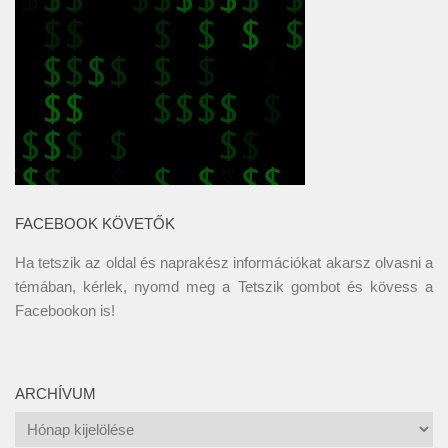
FACEBOOK KÖVETŐK
Ha tetszik az oldal és naprakész információkat akarsz olvasni a
témában, kérlek, nyomd meg a Tetszik gombot és kövess a
Facebookon
is!
ARCHÍVUM
Archívum