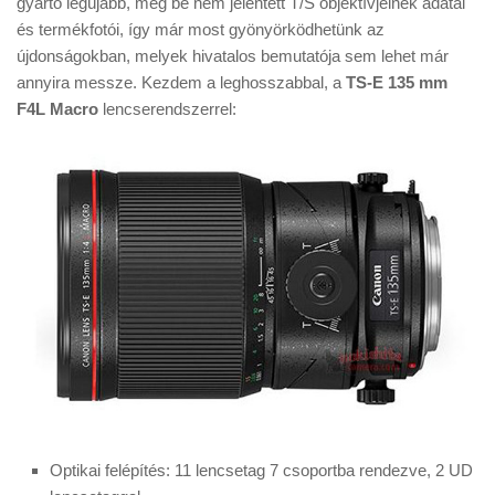
gyártó legújabb, még be nem jelentett T/S objektívjeinek adatai
Tanácsok
és termékfotói, így már most gyönyörködhetünk az
Érdekességek
újdonságokban, melyek hivatalos bemutatója sem lehet már
annyira messze. Kezdem a leghosszabbal, a
TS-E 135 mm
Helyszíni Riport
F4L Macro
lencserendszerrel:
E-BB
Optikai felépítés: 11 lencsetag 7 csoportba rendezve, 2 UD