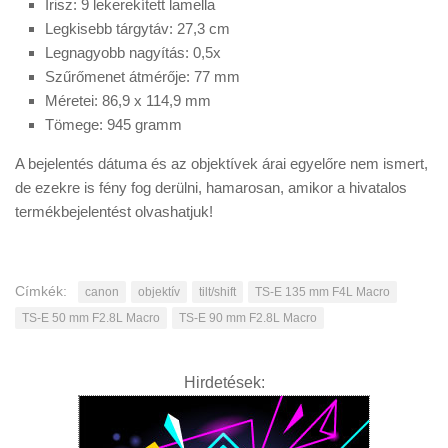
Írisz: 9 lekerekített lamella
Legkisebb tárgytáv: 27,3 cm
Legnagyobb nagyítás: 0,5x
Szűrőmenet átmérője: 77 mm
Méretei: 86,9 x 114,9 mm
Tömege: 945 gramm
A bejelentés dátuma és az objektívek árai egyelőre nem ismert,
de ezekre is fény fog derülni, hamarosan, amikor a hivatalos
termékbejelentést olvashatjuk!
Címkék:
canon
objektív
tilt/shift
TS-E 135 mm F4L Macro
TS-E 50 mm F2.8L Macro
TS-E 90 mm F2.8L Macro
Hirdetések: