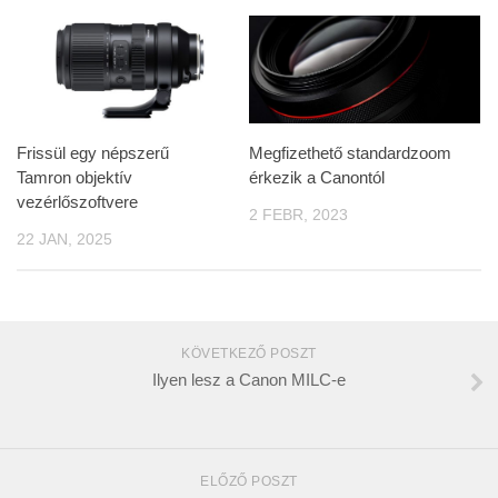
Frissül egy népszerű
Megfizethető standardzoom
Tamron objektív
érkezik a Canontól
vezérlőszoftvere
2 FEBR, 2023
22 JAN, 2025
KÖVETKEZŐ POSZT
Ilyen lesz a Canon MILC-e
ELŐZŐ POSZT