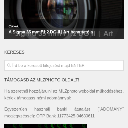
KERESÉS
TÁMOGASD AZ MLZPHOTO OLDALT!
Ha szeretnél hozzájárulni az MLZphoto weboldal működéséhez,
kérlek támogass némi adománnyal:
Egyszerűen használj banki átutalást ("ADOMÁNY"
megjegyzéssel): OTP Bank 11773425-04680611