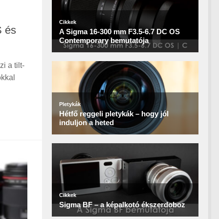
S és
a tilt-
okkal