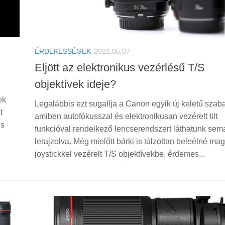
ÉRDEKESSÉGEK
2022.05.07
Eljött az elektronikus vezérlésű T/S
objektívek ideje?
ek
Legalábbis ezt sugallja a Canon egyik új keletű szab
t
amiben autofókusszal és elektronikusan vezérelt tilt
is
funkcióval rendelkező lencserendszert láthatunk sem
lerajzolva. Még mielőtt bárki is túlzottan beleélné mag
joystickkel vezérelt T/S objektívekbe, érdemes...