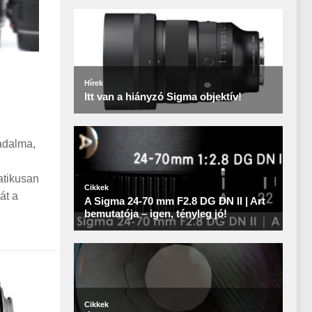
adalma,
atikusan
át a