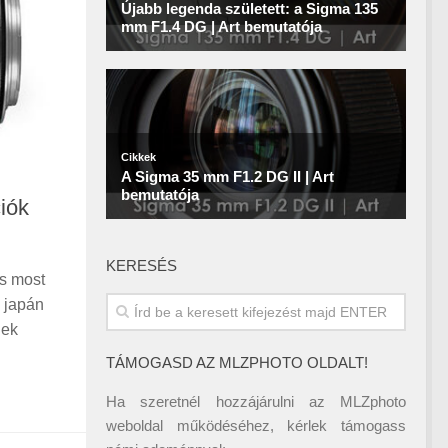
ciók
KERESÉS
is most
a japán
nek
TÁMOGASD AZ MLZPHOTO OLDALT!
Ha szeretnél hozzájárulni az MLZphoto
weboldal működéséhez, kérlek támogass