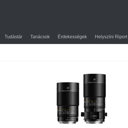
Tudástár
Tanácsok
Érdekességek
Helyszíni Riport