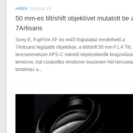
HÍREK
2024.04.19
50 mm-es tilt/shift objektívet mutatott be 
7Artisans
Sony E, FujiFilm XF és m4/3 foglalattal rendelhető a
7Artisans legújabb objektívje, a tilt/shift 50 mm F1.4 Tilt.
lencserendszer APS-C méretű képérzékelők kirajzolásár
tervezve, hat csoportba rendezve összesen hét lencseta
tartalmaz a...