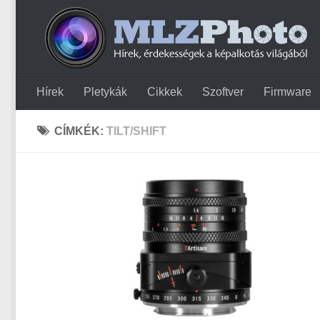
Hírek
Pletykák
Cikkek
Szoftver
Firmware
CÍMKÉK:
TILT/SHIFT