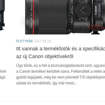
PLETYKÁK
2017.08.24
Itt vannak a termékfotók és a specifiká
az új Canon objektívekről
Úgy tűnik, ez a hét a kiszivárogtatásokról szól, ugyan
ívet
a Canon termékei kerültek sorra. Felkerültek a netre 
ságú
gyártó legújabb, még be nem jelentett T/S objektívjei
adatai és termékfotói, így már most...