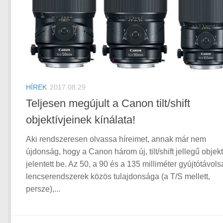
HÍREK
2017.08.29
Teljesen megújult a Canon tilt/shift
objektívjeinek kínálata!
Aki rendszeresen olvassa híreimet, annak már nem
újdonság, hogy a Canon három új, tilt/shift jellegű objekt
jelentett be. Az 50, a 90 és a 135 milliméter gyújtótávol
lencserendszerek közös tulajdonsága (a T/S mellett,
persze),...