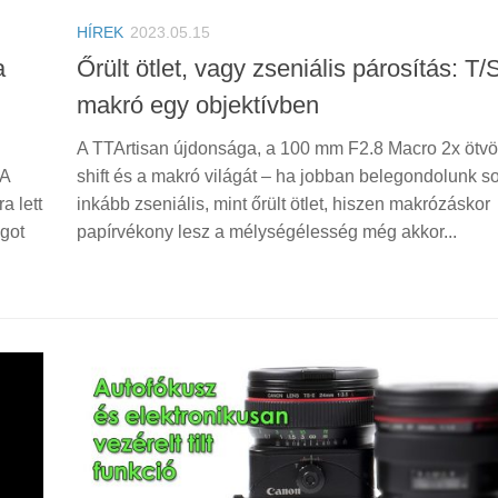
HÍREK
2023.05.15
a
Őrült ötlet, vagy zseniális párosítás: T/
makró egy objektívben
A TTArtisan újdonsága, a 100 mm F2.8 Macro 2x ötvözi 
 A
shift és a makró világát – ha jobban belegondolunk s
a lett
inkább zseniális, mint őrült ötlet, hiszen makrózáskor
got
papírvékony lesz a mélységélesség még akkor...