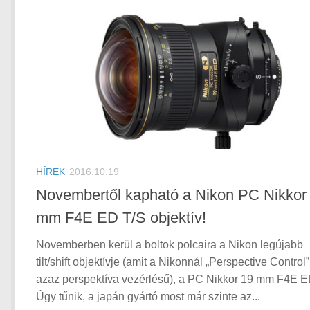
HÍREK
2016.10.19
Novembertől kapható a Nikon PC Nikkor
mm F4E ED T/S objektív!
Novemberben kerül a boltok polcaira a Nikon legújabb
tilt/shift objektívje (amit a Nikonnál „Perspective Control”
azaz perspektíva vezérlésű), a PC Nikkor 19 mm F4E E
Úgy tűnik, a japán gyártó most már szinte az...