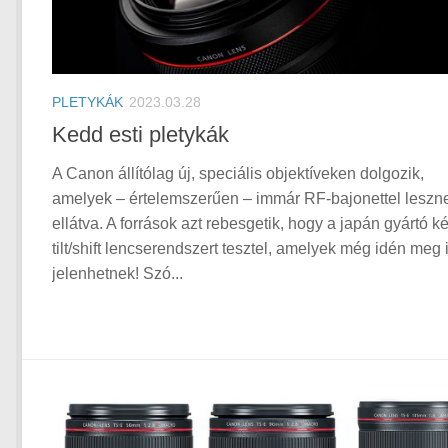
PLETYKÁK
2023.03.28
Kedd esti pletykák
A Canon állítólag új, speciális objektíveken dolgozik,
amelyek – értelemszerűen – immár RF-bajonettel leszn
ellátva. A források azt rebesgetik, hogy a japán gyártó ké
tilt/shift lencserendszert tesztel, amelyek még idén meg 
jelenhetnek! Szó...