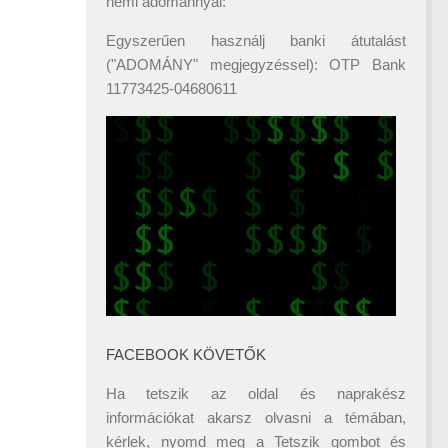
némi adománnyal:
Egyszerűen használj banki átutalást
("ADOMÁNY" megjegyzéssel): OTP Bank
11773425-04680611
FACEBOOK KÖVETŐK
Ha tetszik az oldal és naprakész
információkat akarsz olvasni a témában,
kérlek, nyomd meg a Tetszik gombot és