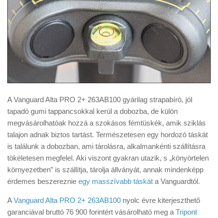
A Vanguard Alta PRO 2+ 263AB100 gyárilag strapabíró, jól
tapadó gumi tappancsokkal kerül a dobozba, de külön
megvásárolhatóak hozzá a szokásos fémtüskék, amik sziklás
talajon adnak biztos tartást. Természetesen egy hordozó táskát
is találunk a dobozban, ami tárolásra, alkalmankénti szállításra
tökéletesen megfelel. Aki viszont gyakran utazik, s „könyörtelen
környezetben” is szállítja, tárolja állványát, annak mindenképp
érdemes beszereznie
egy masszívabb táskát
a Vanguardtól.
A
Vanguard Alta PRO 2+ 263AB100
nyolc évre kiterjeszthető
garanciával bruttó 76 900 forintért vásárolható meg a
Tripont