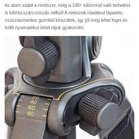
és atom stabil a rendszer, még a 100+ kilómmal való terhelést
is kibírta szárcsúszás nélkül! A reteszek ráadásul tapadós,
csúszásmentes gumiból készültek, így jól meg lehet fogni és
kellő nyomatékot lehet rájuk gyakorolni.