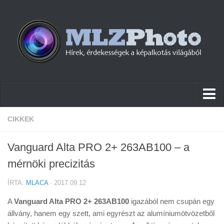
Hírek
CIKKEK
Pletykák
Vanguard Alta PRO 2+ 263AB100 – a
Cikkek
mérnöki precizitás
Szoftver
ÍRTA:
MLACA
· 2017.09.12
Firmware
A
Vanguard Alta PRO 2+ 263AB100
igazából nem csupán egy
Tudástár
állvány, hanem egy szett, ami egyrészt az alumíniumötvözetből