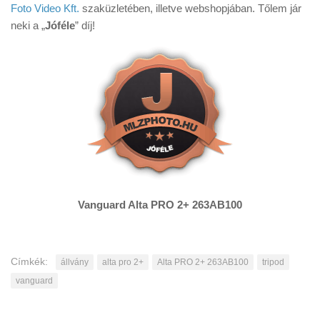
Foto Video Kft.
szaküzletében, illetve webshopjában. Tőlem jár
neki a „
Jóféle
” díj!
Vanguard Alta PRO 2+ 263AB100
Címkék:
állvány
alta pro 2+
Alta PRO 2+ 263AB100
tripod
vanguard