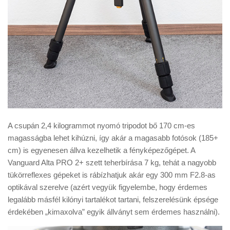
A csupán 2,4 kilogrammot nyomó tripodot bő 170 cm-es
magasságba lehet kihúzni, így akár a magasabb fotósok (185+
cm) is egyenesen állva kezelhetik a fényképezőgépet. A
Vanguard Alta PRO 2+ szett teherbírása 7 kg, tehát a nagyobb
tükörreflexes gépeket is rábízhatjuk akár egy 300 mm F2.8-as
optikával szerelve (azért vegyük figyelembe, hogy érdemes
legalább másfél kilónyi tartalékot tartani, felszerelésünk épsége
érdekében „kimaxolva” egyik állványt sem érdemes használni).