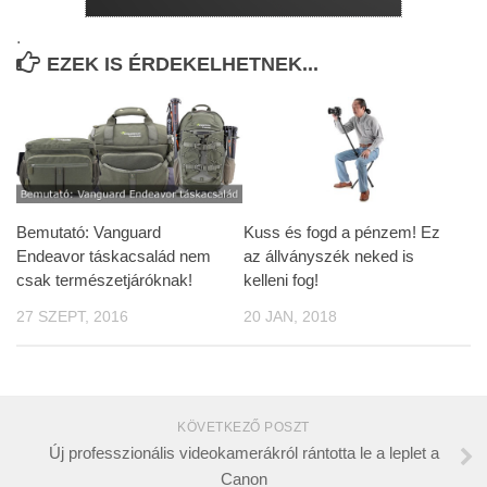
.
EZEK IS ÉRDEKELHETNEK...
Bemutató: Vanguard
Kuss és fogd a pénzem! Ez
Endeavor táskacsalád nem
az állványszék neked is
csak természetjáróknak!
kelleni fog!
27 SZEPT, 2016
20 JAN, 2018
KÖVETKEZŐ POSZT
Új professzionális videokamerákról rántotta le a leplet a
Canon