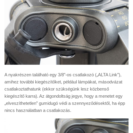
A nyakrészen található egy 3/8”-os csatlakozó („ALTA Link”),
amihez további kiegészítőket, például lámpákat, másodvázat
csatlakoztathatunk (ekkor szükségünk lesz közbenső
kiegészítő karra). Az átgondoltság jegye, hogy a menetet egy
„elveszíthetetlen” gumidugó védi a szennyeződésektől, ha épp
nincs használatban a csatlakozás.