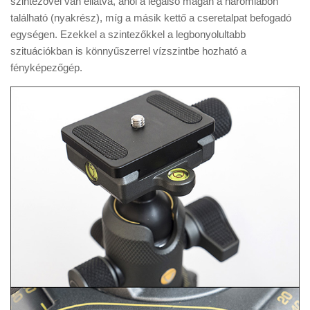
szintezővel van ellátva, ahol a legalsó magán a háromlábon
található (nyakrész), míg a másik kettő a cseretalpat befogadó
egységen. Ezekkel a szintezőkkel a legbonyolultabb
szituációkban is könnyűszerrel vízszintbe hozható a
fényképezőgép.