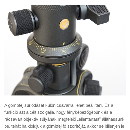
A gömbfej súrlódását külön csavarral lehet beállítani. Ez a
funkció azt a célt szolgálja, hogy fényképezőgépünk és a
rácsavart objektív súlyának megfelelő „ellentartást” állíthassunk
be, tehát ha kioldjuk a gömbfej fő szorítóját, akkor se billenjen le