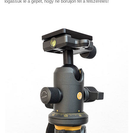
lógassuk le a gépet, hogy ne boruljon fel a felszerelés!