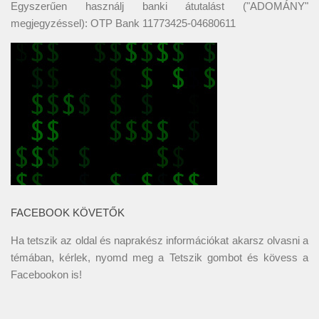
Egyszerűen használj banki átutalást ("ADOMÁNY"
megjegyzéssel): OTP Bank 11773425-04680611
FACEBOOK KÖVETŐK
Ha tetszik az oldal és naprakész információkat akarsz olvasni a
témában, kérlek, nyomd meg a Tetszik gombot és kövess a
Facebookon
is!