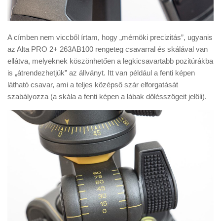
A címben nem viccből írtam, hogy „mérnöki precizitás”, ugyanis
az Alta PRO 2+ 263AB100 rengeteg csavarral és skálával van
ellátva, melyeknek köszönhetően a legkicsavartabb pozitúrákba
is „átrendezhetjük” az állványt. Itt van például a fenti képen
látható csavar, ami a teljes középső szár elforgatását
szabályozza (a skála a fenti képen a lábak dőlésszögeit jelöli).