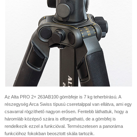
Az Alta PRO 2+ 263AB100 gömbfeje is 7 kg teherbírású. A
részegység Arca Swiss típusú cseretalppal van ellátva, ami egy
csavarral rögzíthető nagyon erősen. Fentebb láthattuk, hogy a
háromláb középső szára is elforgatható, de a gömbfej is
rendelkezik ezzel a funkcióval. Természetesen a panoráma
funkcióhoz fokokban beosztott skála tartozik.