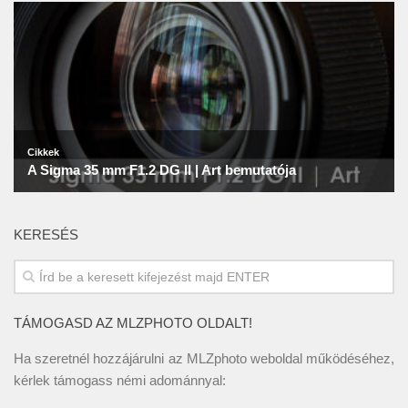
KERESÉS
TÁMOGASD AZ MLZPHOTO OLDALT!
Ha szeretnél hozzájárulni az MLZphoto weboldal működéséhez,
kérlek támogass némi adománnyal: