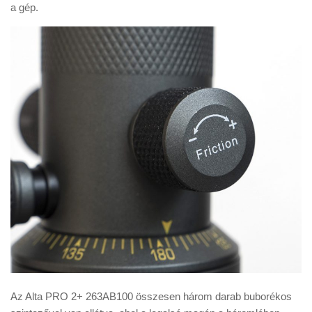
a gép.
Az Alta PRO 2+ 263AB100 összesen három darab buborékos