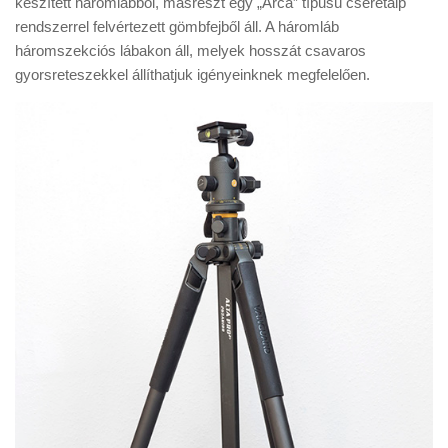
készített háromlábból, másrészt egy „Arca” típusú cseretalp
Tanácsok
rendszerrel felvértezett gömbfejből áll. A háromláb
Érdekességek
háromszekciós lábakon áll, melyek hosszát csavaros
gyorsreteszekkel állíthatjuk igényeinknek megfelelően.
Helyszíni Riport
E-BB