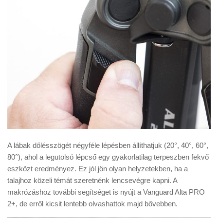
A lábak dőlésszögét négyféle lépésben állíthatjuk (20°, 40°, 60°,
80°), ahol a legutolsó lépcső egy gyakorlatilag terpeszben fekvő
eszközt eredményez. Ez jól jön olyan helyzetekben, ha a
talajhoz közeli témát szeretnénk lencsevégre kapni. A
makrózáshoz további segítséget is nyújt a Vanguard Alta PRO
2+, de erről kicsit lentebb olvashattok majd bővebben.