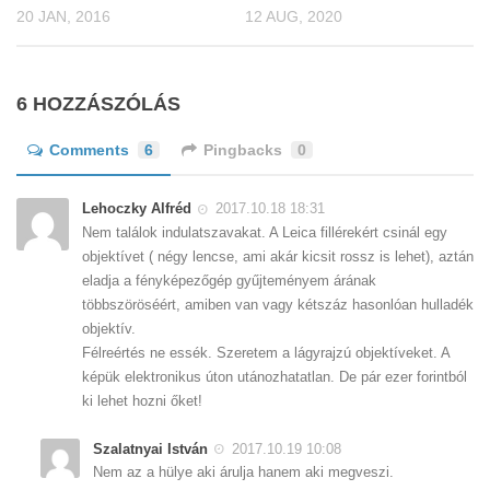
20 JAN, 2016
12 AUG, 2020
6 HOZZÁSZÓLÁS
Comments
6
Pingbacks
0
Lehoczky Alfréd
2017.10.18 18:31
Nem találok indulatszavakat. A Leica fillérekért csinál egy
objektívet ( négy lencse, ami akár kicsit rossz is lehet), aztán
eladja a fényképezőgép gyűjteményem árának
többszöröséért, amiben van vagy kétszáz hasonlóan hulladék
objektív.
Félreértés ne essék. Szeretem a lágyrajzú objektíveket. A
képük elektronikus úton utánozhatatlan. De pár ezer forintból
ki lehet hozni őket!
Szalatnyai István
2017.10.19 10:08
Nem az a hülye aki árulja hanem aki megveszi.