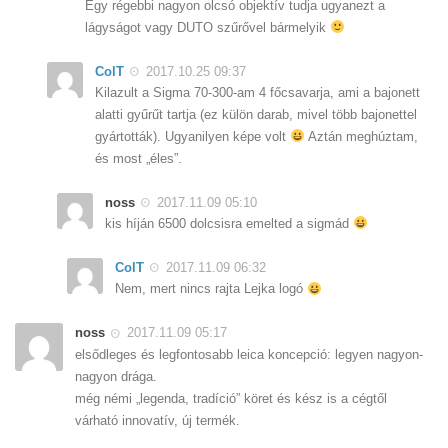
Egy régebbi nagyon olcsó objektív tudja ugyanezt a
lágyságot vagy DUTO szűrővel bármelyik
ColT
2017.10.25 09:37
Kilazult a Sigma 70-300-am 4 főcsavarja, ami a bajonett
alatti gyűrűt tartja (ez külön darab, mivel több bajonettel
gyártották). Ugyanilyen képe volt
Aztán meghúztam,
és most „éles”.
noss
2017.11.09 05:10
kis híján 6500 dolcsisra emelted a sigmád
ColT
2017.11.09 06:32
Nem, mert nincs rajta Lejka logó
noss
2017.11.09 05:17
elsődleges és legfontosabb leica koncepció: legyen nagyon-
nagyon drága.
még némi „legenda, tradíció” köret és kész is a cégtől
várható innovatív, új termék.