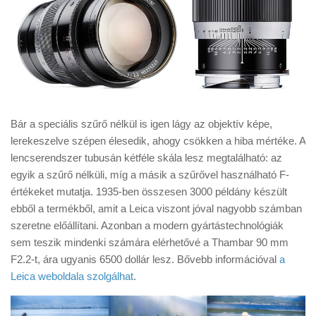
Bár a speciális szűrő nélkül is igen lágy az objektív képe,
lerekeszelve szépen élesedik, ahogy csökken a hiba mértéke. A
lencserendszer tubusán kétféle skála lesz megtalálható: az
egyik a szűrő nélküli, míg a másik a szűrővel használható F-
értékeket mutatja. 1935-ben összesen 3000 példány készült
ebből a termékből, amit a Leica viszont jóval nagyobb számban
szeretne előállítani. Azonban a modern gyártástechnológiák
sem teszik mindenki számára elérhetővé a Thambar 90 mm
F2.2-t, ára ugyanis 6500 dollár lesz. Bővebb információval
a
Leica weboldala szolgálhat
.