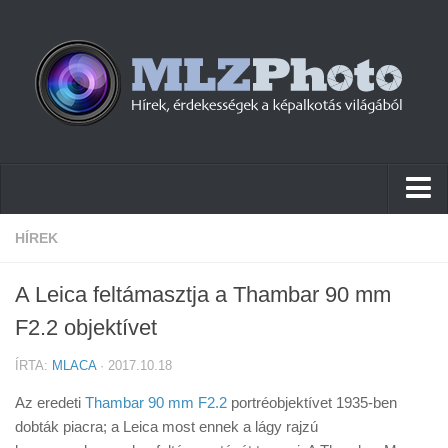
Hírek
HÍREK
Pletykák
A Leica feltámasztja a Thambar 90 mm
Cikkek
F2.2 objektívet
Szoftver
ÍRTA:
MLACA
· 2017.10.18
Firmware
Az eredeti
Thambar 90 mm F2.2
portréobjektívet 1935-ben
Tudástár
dobták piacra; a Leica most ennek a lágy rajzú