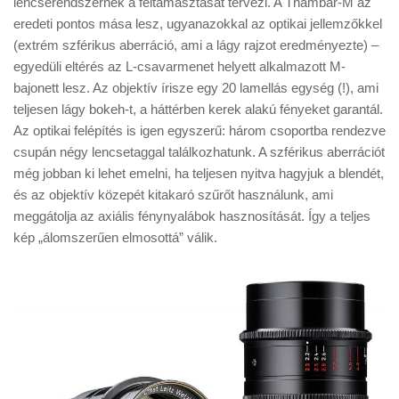
lencserendszernek a feltámasztását tervezi. A Thambar-M az
Tanácsok
eredeti pontos mása lesz, ugyanazokkal az optikai jellemzőkkel
Érdekességek
(extrém szférikus aberráció, ami a lágy rajzot eredményezte) –
egyedüli eltérés az L-csavarmenet helyett alkalmazott M-
Helyszíni Riport
bajonett lesz. Az objektív írisze egy 20 lamellás egység (!), ami
E-BB
teljesen lágy bokeh-t, a háttérben kerek alakú fényeket garantál.
Az optikai felépítés is igen egyszerű: három csoportba rendezve
csupán négy lencsetaggal találkozhatunk. A szférikus aberrációt
még jobban ki lehet emelni, ha teljesen nyitva hagyjuk a blendét,
és az objektív közepét kitakaró szűrőt használunk, ami
meggátolja az axiális fénynyalábok hasznosítását. Így a teljes
kép „álomszerűen elmosottá” válik.