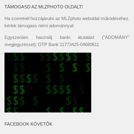
TÁMOGASD AZ MLZPHOTO OLDALT!
Ha szeretnél hozzájárulni az MLZphoto weboldal működéséhez,
kérlek támogass némi adománnyal:
Egyszerűen használj banki átutalást ("ADOMÁNY"
megjegyzéssel): OTP Bank 11773425-04680611
FACEBOOK KÖVETŐK