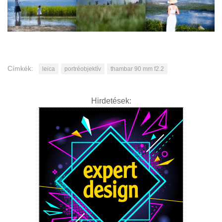
Címkék:
leica
portréobjektív
thambar 90 mm f2.2
Hirdetések: