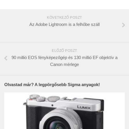
KÖVETKEZŐ POSZT
Az Adobe Lightroom is a felhőbe száll
ELŐZŐ POSZT
90 millió EOS fényképezőgép és 130 millió EF objektív a
Canon mérlege
Olvastad már? A legpörgősebb Sigma anyagok!