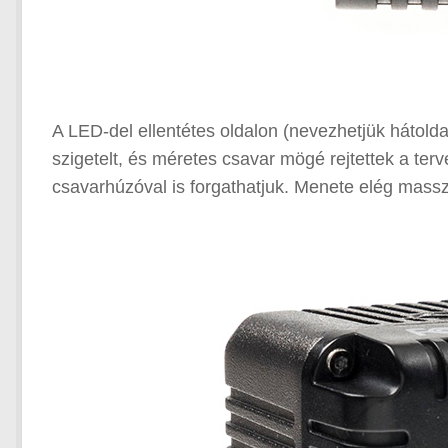
A LED-del ellentétes oldalon (nevezhetjük hátoldal
szigetelt, és méretes csavar mögé rejtettek a te
csavarhúzóval is forgathatjuk. Menete elég massz