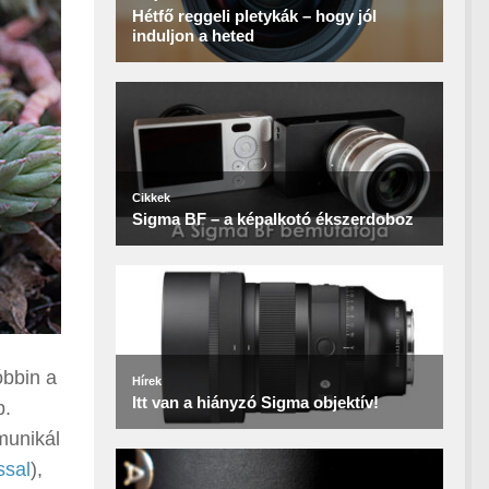
óbbin a
b.
munikál
ssal
),