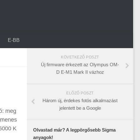
E-BB
KÖVETKEZŐ POSZT
Új firmware érkezett az Olympus OM-
D E-M1 Mark II vázhoz
ELŐZŐ POSZT
Három új, érdekes fotós alkalmazást
jelentett be a Google
ló: meg
lumenes
 6000 K
Olvastad már? A legpörgősebb Sigma
anyagok!