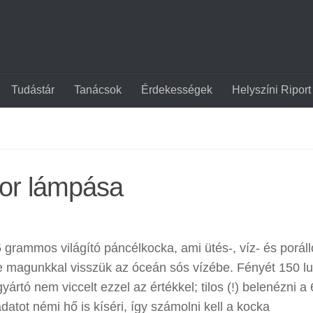
Tudástár
Tanácsok
Érdekességek
Helyszíni Riport
or lámpása
5 grammos világító páncélkocka, ami ütés-, víz- és porál
be magunkkal visszük az óceán sós vízébe. Fényét 150 
ártó nem viccelt ezzel az értékkel; tilos (!) belenézni a
atot némi hő is kíséri, így számolni kell a kocka