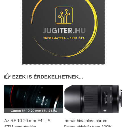
.
EZEK IS ÉRDEKELHETNEK...
Az RF 10-20 mm F4 L IS
Immár hivatalos: három
STM bemutatója:
Sigma objektív nem 100%-