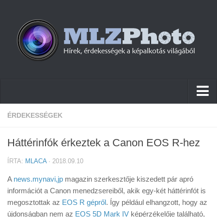
Hírek
ÉRDEKESSÉGEK
Pletykák
Háttérinfók érkeztek a Canon EOS R-hez
Cikkek
ÍRTA:
MLACA
· 2018.09.10
Szoftver
A
news.mynavi,jp
magazin szerkesztője kiszedett pár apró
Firmware
információt a Canon menedzsereiből, akik egy-két háttérinfót is
megosztottak az
Tudástár
EOS R gépről
. Így például elhangzott, hogy az
újdonságban nem az
EOS 5D Mark IV
képérzékelője található,