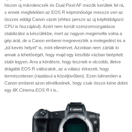
Tanácsok
hiszen új mikrolencsék és Dual Pixel AF mezők kerültek fel rá,
s ennek megfelelően az EOS R képminősége messze veri az
Érdekességek
összes eddigi Canon vázét (ehhez persze az új képfeldolgozó
Helyszíni Riport
CPU is hozzájárul). Azért nem került szenzormozgatásos
stabilizátor a készülékbe, mert az nagyon megemelte volna a
E-BB
gép árát, de a Canon emberei megnevezték a melegedést és a
„túl kevés helyet” is, mint ellenérvet. Azonban nem zárták ki
annak a lehetőségét, hogy majd egy későbbi vázban beépített
stabi legyen. Arra a kérdésre, hogy lesznek-e olcsóbb, illetve
drágább EOS R változatok, az a válasz érkezett, hogy
természetesen (ráadásul a közeljövőben). Ezen túlmenően a
Canon emberei azon elmélkednek, hogy csak össze kéne dobni
egy
8K Cinema EOS R
-t is..