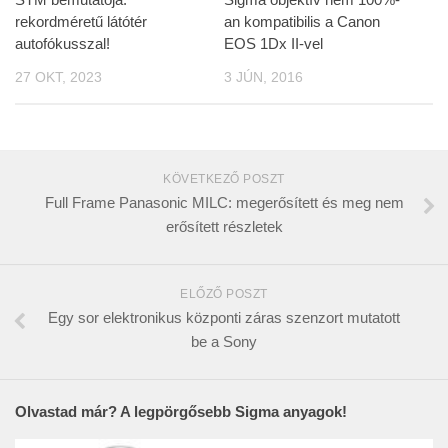
rekordméretű látótér
an kompatibilis a Canon
autofókusszal!
EOS 1Dx II-vel
27 OKT, 2023
3 JÚN, 2016
KÖVETKEZŐ POSZT
Full Frame Panasonic MILC: megerősített és meg nem
erősített részletek
ELŐZŐ POSZT
Egy sor elektronikus központi záras szenzort mutatott
be a Sony
Olvastad már? A legpörgősebb Sigma anyagok!