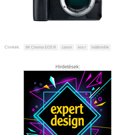
Címkék:
8K Cinema EOS R
canon
eos r
háttérinfók
Hirdetések: