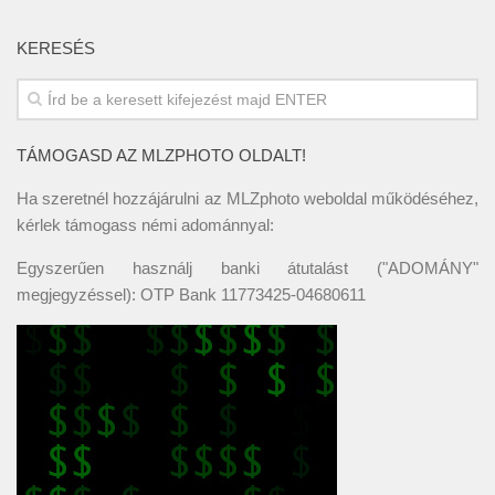
KERESÉS
TÁMOGASD AZ MLZPHOTO OLDALT!
Ha szeretnél hozzájárulni az MLZphoto weboldal működéséhez,
kérlek támogass némi adománnyal:
Egyszerűen használj banki átutalást ("ADOMÁNY"
megjegyzéssel): OTP Bank 11773425-04680611