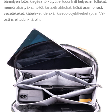
bármilyen fotós kiegészítő kütyüt el tudunk itt helyezni. Tollakat,
memóriakártyákat, töltőt, tartalék akkukat, külső áramforrást,
vezetékeket, kábeleket, de akár kisebb objektíveket (pl. m4/3-
ost) is el tudunk tárolni.