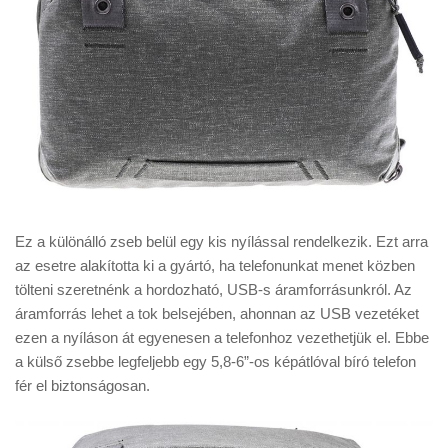
Ez a különálló zseb belül egy kis nyílással rendelkezik. Ezt arra
az esetre alakította ki a gyártó, ha telefonunkat menet közben
tölteni szeretnénk a hordozható, USB-s áramforrásunkról. Az
áramforrás lehet a tok belsejében, ahonnan az USB vezetéket
ezen a nyíláson át egyenesen a telefonhoz vezethetjük el. Ebbe
a külső zsebbe legfeljebb egy 5,8-6”-os képátlóval bíró telefon
fér el biztonságosan.