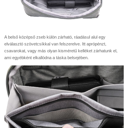
A belső középső zseb külön zárható, ráadásul alul egy
elválasztó szövetcsíkkal van felszerelve. Itt aprópénzt,
csavarokat, vagy más olyan kisméretű kelléket zárhatunk el,
ami egyébként elkallódna a táska belsejében.