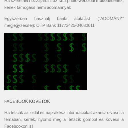
Ha szeretnél hozzájárulni az MLZphoto weboldal működéséhez,
kérlek támogass némi adománnyal:
Egyszerűen használj banki átutalást ("ADOMÁNY"
megjegyzéssel): OTP Bank 11773425-04680611
FACEBOOK KÖVETŐK
Ha tetszik az oldal és naprakész információkat akarsz olvasni a
témában, kérlek, nyomd meg a Tetszik gombot és kövess a
Facebookon
is!