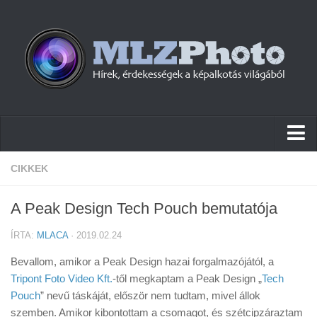
Hírek
CIKKEK
Pletykák
A Peak Design Tech Pouch bemutatója
Cikkek
ÍRTA:
MLACA
· 2019.02.24
Szoftver
Bevallom, amikor a Peak Design hazai forgalmazójától, a
Firmware
Tripont Foto Video Kft.
-től megkaptam a Peak Design „
Tech
Pouch
Tudástár
” nevű táskáját, először nem tudtam, mivel állok
szemben. Amikor kibontottam a csomagot, és szétcipzáraztam