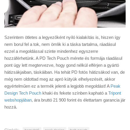
Szerintem ötletes a legyezőként nyíló kialakítás is, hiszen így
nem borul fel a tok, nem ömlik ki a táska tartalma, ráadásul
ezzel a megoldással szinte mindenhez egyszerre
hozzáférhetünk. A PD Tech Pouch mérete és formája ráadásul
pont úgy lett megtervezve, hogy gond nélkül elférjen a gyártó
hátizsákjaiban, táskáiban. Ha tehát PD fotós hátizsákod van, de
még nem oldottad meg az apró kütyük elhelyezését, akkor
egyértelműen ez a termék jelenti a legjobb megoldást! A
Peak
Design Tech Pouch
khaki és fekete színben kapható a
Tripont
webshopjában
, ára bruttó 21 900 forint és élettartam garancia jár
hozzá.
Címkék: