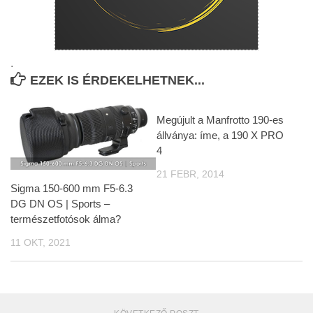
.
EZEK IS ÉRDEKELHETNEK...
Megújult a Manfrotto 190-es
állványa: íme, a 190 X PRO
4
21 FEBR, 2014
Sigma 150-600 mm F5-6.3
DG DN OS | Sports –
természetfotósok álma?
11 OKT, 2021