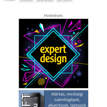
bemutató
peak design
tech pouch
Hirdetések: