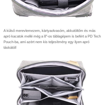
A külső merevlemezem, kártyaolvasóm, akkutöltőm és más
apró kacatok mellé még a 8”-os táblagépem is befért a PD Tech
Pouch-ba, ami azért nem kis teljesítmény egy ilyen apró
táskától!