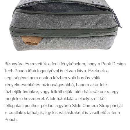
Bizonyára észrevettük a fenti fényképeken, hogy a Peak Design
Tech Pouch több fogantyúval is el van látva. Ezeknek a
segítségével nem csak a kézben való hordás válik
kényelmesebbé és biztonságosabbá, hanem akár fel is
fűzhetjük övünkre, vagy felköthetjük fotós hátizsákunkra egy
megfelelő hevederrel. A tok hátoldalára elhelyezett két
felfogatási ponthoz például a gyártó Slide Camera Strap pántját
is csatlakoztathatjuk, így kis válltáskaként is viselhető a Tech
Pouch.