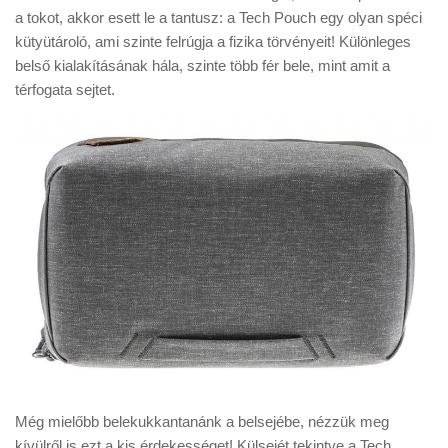
Tanácsok
a tokot, akkor esett le a tantusz: a Tech Pouch egy olyan spéci
kütyütároló, ami szinte felrúgja a fizika törvényeit! Különleges
Érdekességek
belső kialakításának hála, szinte több fér bele, mint amit a
Helyszíni Riport
térfogata sejtet.
E-BB
Még mielőbb belekukkantanánk a belsejébe, nézzük meg
kívülről is ezt a kis érdekességet! Külsejét tekintve a Tech