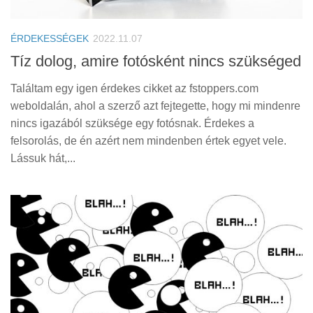
Tanácsok
Érdekességek
ÉRDEKESSÉGEK
2022.11.07
Helyszíni Riport
Tíz dolog, amire fotósként nincs szükséged
E-BB
Találtam egy igen érdekes cikket az fstoppers.com
weboldalán, ahol a szerző azt fejtegette, hogy mi mindenre
nincs igazából szüksége egy fotósnak. Érdekes a
felsorolás, de én azért nem mindenben értek egyet vele.
Lássuk hát,...