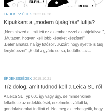
ÉRDEKESSÉGEK
2022.06.28
Kipukkant a „modern újságírás” lufija?
„Nem hiszed el, mit tett ez az ember ezzel az objektívvel”,
„Mutatom, hogyan kell jobb képeket készíteni”,
„Belehalhatsz, ha így fotózol”, „Kizárt, hogy ilyet te is tudj
fényképezni”, „Eldől a gyártó sorsa, bedőlhet az...
ÉRDEKESSÉGEK
2015.10.21
Tíz dolog, amit tudnod kell a Leica SL-ről
A Leica SL Typ 601 így vagy úgy, de mindenkinek
felkeltette az érdeklődését; érzelmeket váltott ki,
gondolatsorokat indított el. No, meg azt rebesgetik, hogy