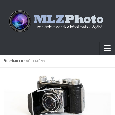
Hírek
CÍMKÉK:
VÉLEMÉNY
Pletykák
Cikkek
Szoftver
Firmware
Tudástár