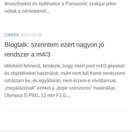
tervezésekor és építésekor a Panasonic szakijai jelen
voltak a németeknél....
CIKKEK
2014.04.09
Blogtalk: szerintem ezért nagyon jó
rendszer a m4/3
Időnként felmerül, kérdezik, hogy miért pont m4/3 gépeket
és objektíveket használok, miért nem full frame rendszerre
ruháztam be, és egyáltalán, nem érzem-e nívótlannak,
„megalázónak” ezeket a „törpe szenzoros” masinákat.
Olympus E-PM1, 12 mm F2.0,...