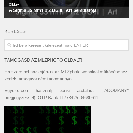
KERESÉS
TÁMOGASD AZ MLZPHOTO OLDALT!
Ha szeretnél hozzájárulni az MLZphoto weboldal működéséhez,
kérlek támogass némi adománnyal:
Egyszerűen használj banki átutalást ("ADOMÁNY"
megjegyzéssel): OTP Bank 11773425-04680611