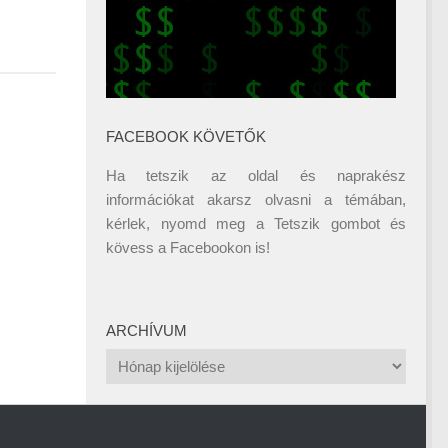
FACEBOOK KÖVETŐK
Ha tetszik az oldal és naprakész
információkat akarsz olvasni a témában,
kérlek, nyomd meg a Tetszik gombot és
kövess a
Facebookon
is!
ARCHÍVUM
Archívum