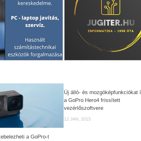
Új álló- és mozgóképfunkciókat 
a GoPro Hero4 frissített
vezérlőszoftvere
12 JAN, 2015
ebelezheti a GoPro-t