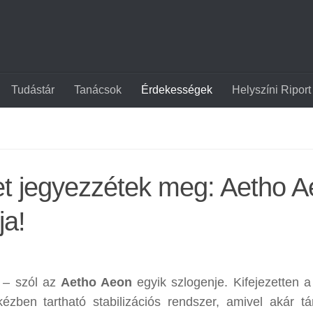
Tudástár
Tanácsok
Érdekességek
Helyszíni Riport
vet jegyezzétek meg: Aetho 
ja!
” – szól az
Aetho Aeon
egyik szlogenje. Kifejezetten 
ézben tartható stabilizációs rendszer, amivel akár tá