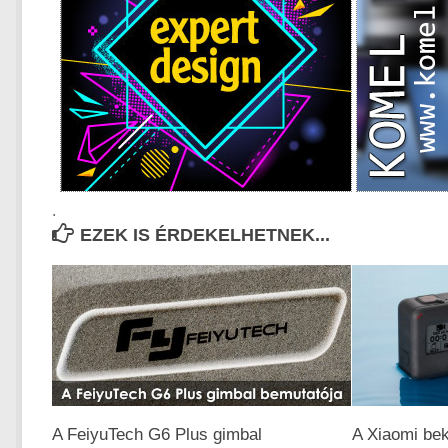
.
EZEK IS ÉRDEKELHETNEK...
A FeiyuTech G6 Plus gimbal
A Xiaomi bek