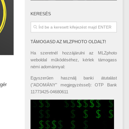
KERESÉS
TÁMOGASD AZ MLZPHOTO OLDALT!
Ha szeretnél hozzájárulni az MLZphoto
weboldal működéséhez, kérlek támogass
némi adománnyal:
Egyszerűen használj banki átutalást
ígér
("ADOMÁNY" megjegyzéssel): OTP Bank
11773425-04680611