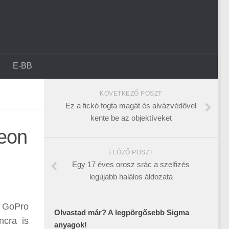
E-BB
KÖVETKEZŐ POSZT
Ez a fickó fogta magát és alvázvédővel
kente be az objektíveket
Aeon
ELŐZŐ POSZT
Egy 17 éves orosz srác a szelfizés
legújabb halálos áldozata
a GoPro
Olvastad már? A legpörgősebb Sigma
ncra is
anyagok!