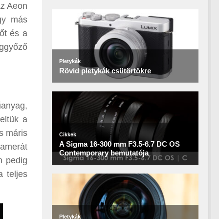
Az Aeon
agy más
őt és a
eggyőző
űanyag,
eltük a
s máris
 kamerát
n pedig
 teljes