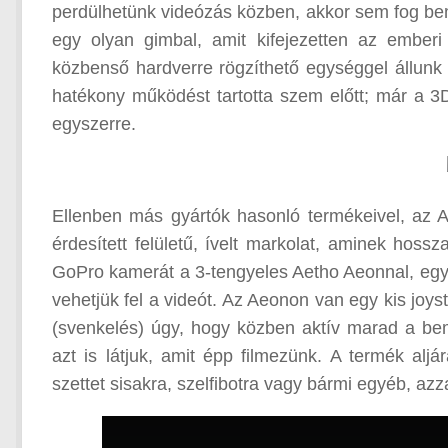
perdülhetünk videózás közben, akkor sem fog bem
egy olyan gimbal, amit kifejezetten az ember
közbenső hardverre rögzíthető egységgel állunk 
hatékony működést tartotta szem előtt; már a 3
egyszerre.
Ellenben más gyártók hasonló termékeivel, az
érdesített felületű, ívelt markolat, aminek hos
GoPro kamerát a 3-tengyeles Aetho Aeonnal, egy
vehetjük fel a videót. Az Aeonon van egy kis joyst
(svenkelés) úgy, hogy közben aktív marad a bem
azt is látjuk, amit épp filmezünk. A termék alj
szettet sisakra, szelfibotra vagy bármi egyéb, azz