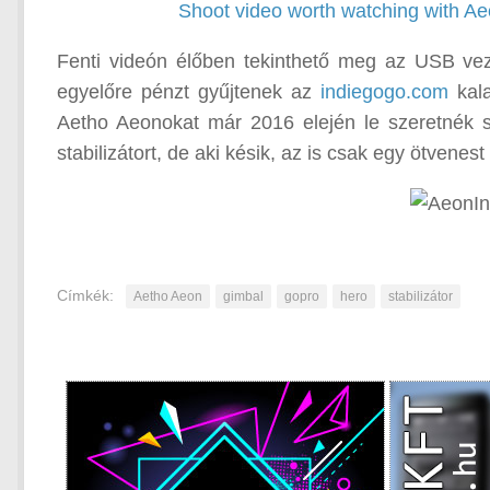
Shoot video worth watching with A
Fenti videón élőben tekinthető meg az USB vez
egyelőre pénzt gyűjtenek az
indiegogo.com
kala
Aetho Aeonokat már 2016 elején le szeretnék szá
stabilizátort, de aki késik, az is csak egy ötvenest 
Címkék:
Aetho Aeon
gimbal
gopro
hero
stabilizátor