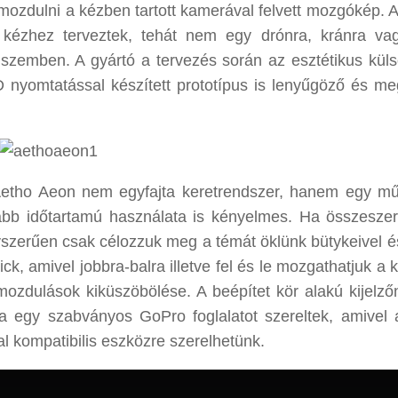
ozdulni a kézben tartott kamerával felvett mozgókép. 
i kézhez terveztek, tehát nem egy drónra, kránra v
szemben. A gyártó a tervezés során az esztétikus küls
D nyomtatással készített prototípus is lenyűgöző és m
 Aetho Aeon nem egyfajta keretrendszer, hanem egy m
szabb időtartamú használata is kényelmes. Ha összeszer
szerűen csak célozzuk meg a témát öklünk bütykeivel é
ick, amivel jobbra-balra illetve fel és le mozgathatjuk a
ozdulások kiküszöbölése. A beépítet kör alakú kijelző
ára egy szabványos GoPro foglalatot szereltek, amivel a
al kompatibilis eszközre szerelhetünk.