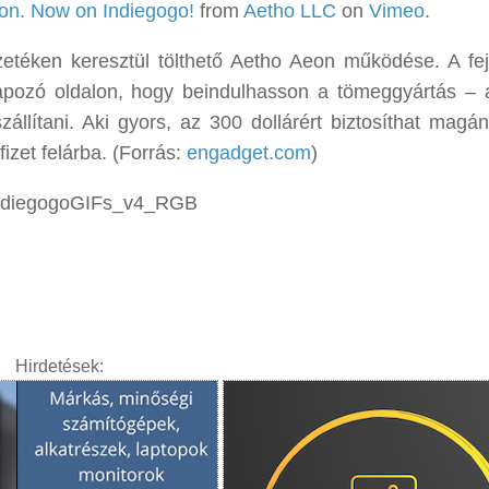
eon. Now on Indiegogo!
from
Aetho LLC
on
Vimeo
.
etéken keresztül tölthető Aetho Aeon működése. A fej
pozó oldalon, hogy beindulhasson a tömeggyártás – 
llítani. Aki gyors, az 300 dollárért biztosíthat magá
fizet felárba. (Forrás:
engadget.com
)
Hirdetések: