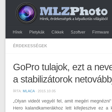
Hírek
Pletykák
Cikkek
Szoftver
Firmware
ÉRDEKESSÉGEK
GoPro tulajok, ezt a ne
a stabilizátorok netovább
ÍRTA:
MLACA
· 2015.10.05
„Olyan videót vegyél fel, amit megéri megnézni
Hero kalandkamerákhoz lett kifejlesztve ez a k