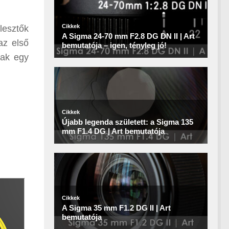
lesztők
az első
nak egy