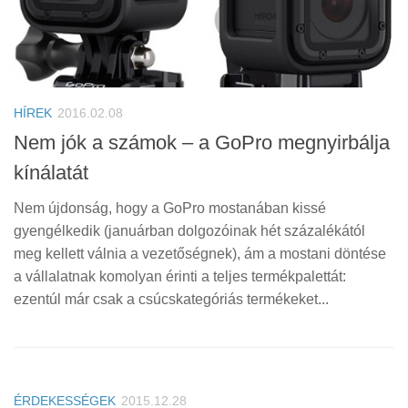
HÍREK
2016.02.08
Nem jók a számok – a GoPro megnyirbálja
kínálatát
Nem újdonság, hogy a GoPro mostanában kissé
gyengélkedik (januárban dolgozóinak hét százalékától
meg kellett válnia a vezetőségnek), ám a mostani döntése
a vállalatnak komolyan érinti a teljes termékpalettát:
ezentúl már csak a csúcskategóriás termékeket...
ÉRDEKESSÉGEK
2015.12.28