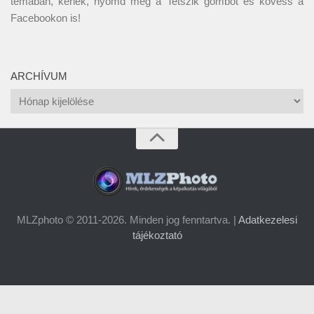
témában, kérlek, nyomd meg a Tetszik gombot és kövess a
Facebookon
is!
ARCHÍVUM
Archívum
MLZphoto © 2011-2026. Minden jog fenntartva. |
Adatkezelesi
tájékoztató