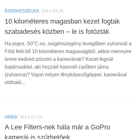
ÉRDEKESSÉGEK
2014.08.26
10 kilométeres magasban kezet fogtak
szabadesés közben – le is fotózták
Ha jeges -50°C-os, oxigénszegény levegőben zuhannál a
Föld felé bő 10 kilométeres magasságból, akkor mennyire
lenne kedved pózolni a kamerának? Kezet fognál
bajtársaddal, aki hozzád hasonló cipőben járna
(zuhanna)? Vajon milyen fényképezőgéppel, kamerával
oldható...
HÍREK
2014.07.03
A Lee Filters-nek hála már a GoPro
kamerái is szűrhetőek