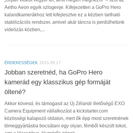
Aetho Aeon egyik szlogenje. Kifejezetten a GoPro Hero
kalandkamerákhoz lett kifejlesztve ez a kézben tartható
stabilizációs rendszer, amivel akár táncra is perdülhetünk
videózás közben,...
ÉRDEKESSÉGEK
2015.09.17
Jobban szeretnéd, ha GoPro Hero
kamerád egy klasszikus gép formáját
öltené?
Akkor kövesd, és támogasd az Új Zélandi illetőségű EXO
Camera Equipment vállalkozást a kickstarter.com
közösségi kalapozó oldalon, mert ők épp most szeretnének
tömeggyártásba bocsátani egy olyan, fémből készült tokot,