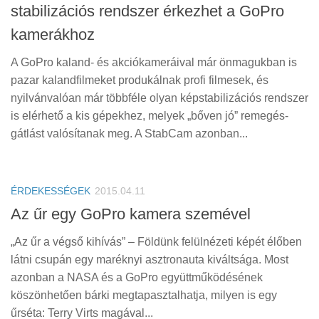
stabilizációs rendszer érkezhet a GoPro
kamerákhoz
A GoPro kaland- és akciókameráival már önmagukban is
pazar kalandfilmeket produkálnak profi filmesek, és
nyilvánvalóan már többféle olyan képstabilizációs rendszer
is elérhető a kis gépekhez, melyek „bőven jó” remegés-
gátlást valósítanak meg. A StabCam azonban...
ÉRDEKESSÉGEK
2015.04.11
Az űr egy GoPro kamera szemével
„Az űr a végső kihívás” – Földünk felülnézeti képét élőben
látni csupán egy maréknyi asztronauta kiváltsága. Most
azonban a NASA és a GoPro együttműködésének
köszönhetően bárki megtapasztalhatja, milyen is egy
űrséta: Terry Virts magával...