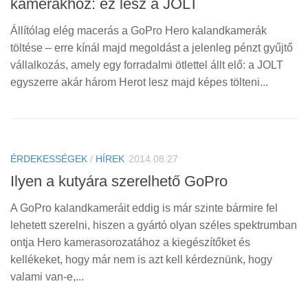
kamerákhoz: ez lesz a JOLT
Állítólag elég macerás a GoPro Hero kalandkamerák
töltése – erre kínál majd megoldást a jelenleg pénzt gyűjtő
vállalkozás, amely egy forradalmi ötlettel állt elő: a JOLT
egyszerre akár három Herot lesz majd képes tölteni...
ÉRDEKESSÉGEK
/
HÍREK
2014.08.27
Ilyen a kutyára szerelhető GoPro
A GoPro kalandkameráit eddig is már szinte bármire fel
lehetett szerelni, hiszen a gyártó olyan széles spektrumban
ontja Hero kamerasorozatához a kiegészítőket és
kellékeket, hogy már nem is azt kell kérdeznünk, hogy
valami van-e,...