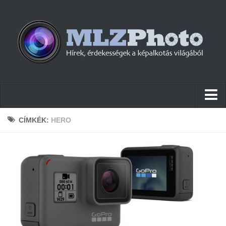
Hírek
CÍMKÉK:
HERO
Pletykák
Cikkek
Szoftver
Firmware
Tudástár