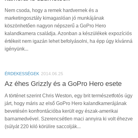
Nem csoda, hogy a remek hardvernek és a
marketingosztály kimagaslóan jó munkájának
köszönhetően nagyon népszerű a GoPro Hero
kalandkamera családja. Azonban a készülékek expozíciós
értékeit nem igazán lehet befolyásolni, ha épp úgy kívánná
igényünk...
ÉRDEKESSÉGEK
2014.06.25
Az éhes Grizzly és a GoPro Hero esete
A történet szerint Chris Weston, egy brit természetfotós úgy
járt, hogy máris az első GoPro Hero kalandkamerájának
bevetésén konfrontációba került egy észak-amerikai
barnamedvével. Szerencsétlen maci annyira ki volt éhezve
(súlyát 220 kiló körülire saccolják...