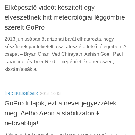
Elképesztő videót készített egy
elveszettnek hitt meteorológiai léggömbre
szerelt GoPro
2013 júniusában öt arizonai barát elhatározta, hogy
készítenek pár felvételt a sztratoszféra felső rétegeiben. A
csapat – Bryan Chan, Ved Chirayath, Ashish Goel, Paul
Tarantino, és Tyler Reid – megépítették a rendszert,
kiszámították a...
ÉRDEKESSÉGEK
2015.10.05
GoPro tulajok, ezt a nevet jegyezzétek
meg: Aetho Aeon a stabilizátorok
netovábbja!
„Olyan videót vegyél fel, amit megéri megnézni” – szól az