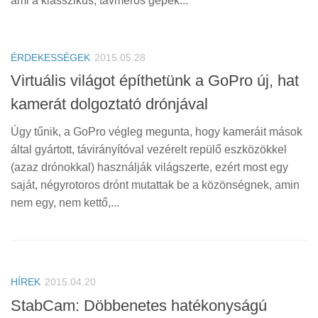
ami a klasszikus, távmérős gépek...
ÉRDEKESSÉGEK
2015.05.28
Virtuális világot építhetünk a GoPro új, hat
kamerát dolgoztató drónjával
Úgy tűnik, a GoPro végleg megunta, hogy kameráit mások
által gyártott, távirányítóval vezérelt repülő eszközökkel
(azaz drónokkal) használják világszerte, ezért most egy
saját, négyrotoros drónt mutattak be a közönségnek, amin
nem egy, nem kettő,...
HÍREK
2015.04.20
StabCam: Döbbenetes hatékonyságú