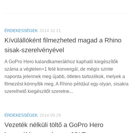
ÉRDEKESSÉGEK
2014.10.21
Kívülállóként filmezheted magad a Rhino
sisak-szerelvényével
A GoPro Hero kalandkamerákhoz kapható kiegészítők
száma a végtelen+1 felé konvergál, de mégis szinte
naponta jelennek meg újabb, ötletes tartozékok, melyek a
filmezést könnyítik meg. A Rhino például egy olyan, sisakra
szerelhető kiegészítőt szeretne...
ÉRDEKESSÉGEK
2014.09.29
Vezeték nélküli töltő a GoPro Hero