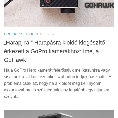
ÉRDEKESSÉGEK
2016.06.16
„Harapj rá!” Harapásra kioldó kiegészítő
érkezett a GoPro kamerákhoz: íme, a
GoHawk!
Ha a GoPro Hero kamerát felerősítjük mellkasunkra vagy
sisakunkra, akkor kezeinket szabadon tudjuk használni. A
probléma csak az, hogy ha a kioldót meg kell nyomni,
akkor továbbra is szükségünk lesz legalább egy ujjunkra,
szóval...