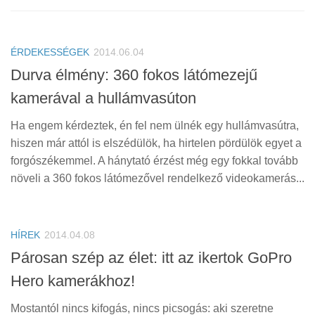
ÉRDEKESSÉGEK
2014.06.04
Durva élmény: 360 fokos látómezejű
kamerával a hullámvasúton
Ha engem kérdeztek, én fel nem ülnék egy hullámvasútra,
hiszen már attól is elszédülök, ha hirtelen pördülök egyet a
forgószékemmel. A hánytató érzést még egy fokkal tovább
növeli a 360 fokos látómezővel rendelkező videokamerás...
HÍREK
2014.04.08
Párosan szép az élet: itt az ikertok GoPro
Hero kamerákhoz!
Mostantól nincs kifogás, nincs picsogás: aki szeretne