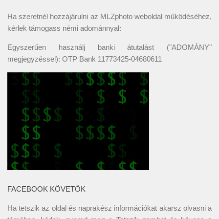
Ha szeretnél hozzájárulni az MLZphoto weboldal működéséhez,
kérlek támogass némi adománnyal:
Egyszerűen használj banki átutalást ("ADOMÁNY"
megjegyzéssel): OTP Bank 11773425-04680611
FACEBOOK KÖVETŐK
Ha tetszik az oldal és naprakész információkat akarsz olvasni a