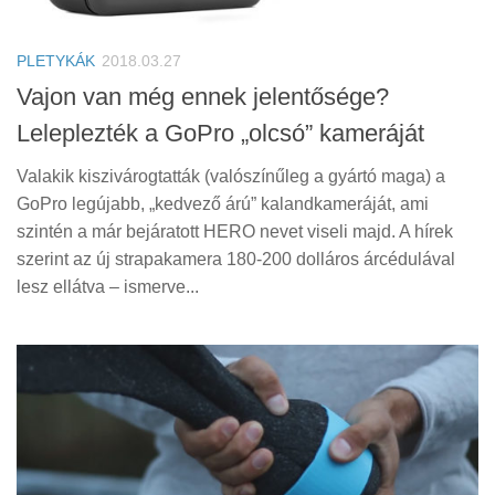
Tanácsok
Érdekességek
PLETYKÁK
2018.03.27
Helyszíni Riport
Vajon van még ennek jelentősége?
Leleplezték a GoPro „olcsó” kameráját
E-BB
Valakik kiszivárogtatták (valószínűleg a gyártó maga) a
GoPro legújabb, „kedvező árú” kalandkameráját, ami
szintén a már bejáratott HERO nevet viseli majd. A hírek
szerint az új strapakamera 180-200 dolláros árcédulával
lesz ellátva – ismerve...