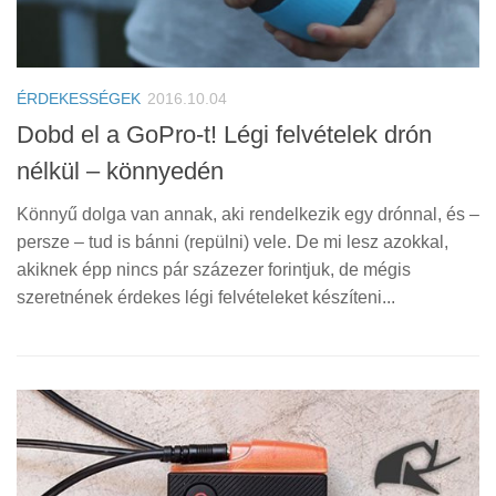
ÉRDEKESSÉGEK
2016.10.04
Dobd el a GoPro-t! Légi felvételek drón
nélkül – könnyedén
Könnyű dolga van annak, aki rendelkezik egy drónnal, és –
persze – tud is bánni (repülni) vele. De mi lesz azokkal,
akiknek épp nincs pár százezer forintjuk, de mégis
szeretnének érdekes légi felvételeket készíteni...