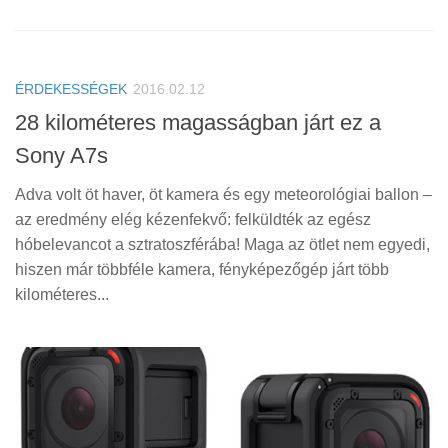
ÉRDEKESSÉGEK
2016.02.12
28 kilométeres magasságban járt ez a
Sony A7s
Adva volt öt haver, öt kamera és egy meteorológiai ballon –
az eredmény elég kézenfekvő: felküldték az egész
hóbelevancot a sztratoszférába! Maga az ötlet nem egyedi,
hiszen már többféle kamera, fényképezőgép járt több
kilométeres...