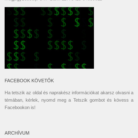
FACEBOOK KÖVETŐK
Ha tetszik az oldal és naprakész információkat akarsz olvasni a
témában, kérlek, nyomd meg a Tetszik gombot és kövess a
Facebookon
is!
ARCHÍVUM