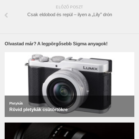
ELŐZŐ POSZT
Csak eldobod és repül – ilyen a „Lily” drón
Olvastad már? A legpörgősebb Sigma anyagok!