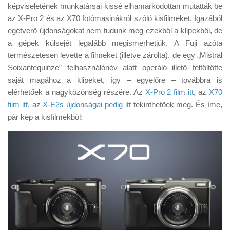
Tanácsok
képviseletének munkatársai kissé elhamarkodottan mutatták be
az X-Pro 2 és az X70 fotómasinákról szóló kisfilmeket. Igazából
Érdekességek
egetverő újdonságokat nem tudunk meg ezekből a klipekből, de
Helyszíni Riport
a gépek külsejét legalább megismerhetjük. A Fuji azóta
természetesen levette a filmeket (illetve zárolta), de egy „Mistral
E-BB
Soixantequinze” felhasználónév alatt operáló illető feltöltötte
saját magához a klipeket, így – egyelőre – továbbra is
elérhetőek a nagyközönség részére. Az
X-Pro 2 film itt
, az
X70
film itt
, az
X-E2s újdonságai pedig itt
tekinthetőek meg. És íme,
pár kép a kisfilmekből: