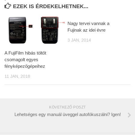
EZEK IS ÉRDEKELHETNEK...
Nagy tervei vannak a
Fujinak az idei évre
3 JAN, 2014
A FujiFilm hibás töltőt
csomagolt egyes
fényképezőgépeihez
11 JAN, 2018
KÖVETKEZŐ POSZT
Lehetséges egy manuál üveggel autofókuszálni? Igen!