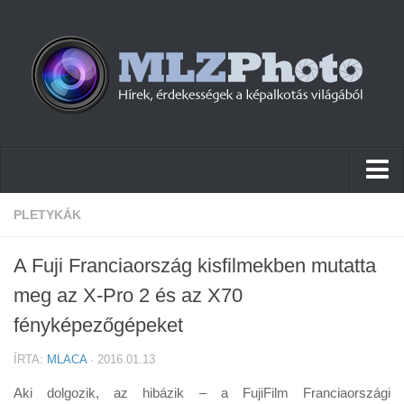
Hírek
PLETYKÁK
Pletykák
A Fuji Franciaország kisfilmekben mutatta
Cikkek
meg az X-Pro 2 és az X70
Szoftver
fényképezőgépeket
Firmware
ÍRTA:
MLACA
· 2016.01.13
Tudástár
Aki dolgozik, az hibázik – a FujiFilm Franciaországi