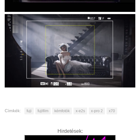
Címkék:
fuji
fujifilm
kémfotók
x-e2s
x-pro 2
x70
Hirdetések: