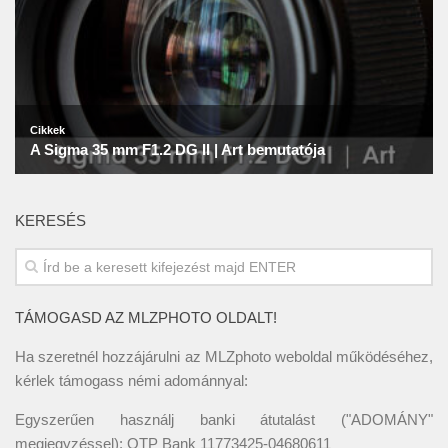
KERESÉS
TÁMOGASD AZ MLZPHOTO OLDALT!
Ha szeretnél hozzájárulni az MLZphoto weboldal működéséhez,
kérlek támogass némi adománnyal:
Egyszerűen használj banki átutalást ("ADOMÁNY"
megjegyzéssel): OTP Bank 11773425-04680611