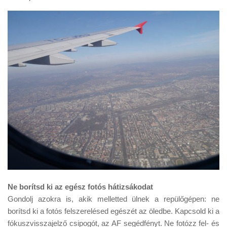
Tanácsok
Érdekességek
Helyszíni Riport
E-BB
Ne borítsd ki az egész fotós hátizsákodat
Gondolj azokra is, akik melletted ülnek a repülőgépen: ne
borítsd ki a fotós felszerelésed egészét az öledbe. Kapcsold ki a
fókuszvisszajelző csipogót, az AF segédfényt. Ne fotózz fel- és