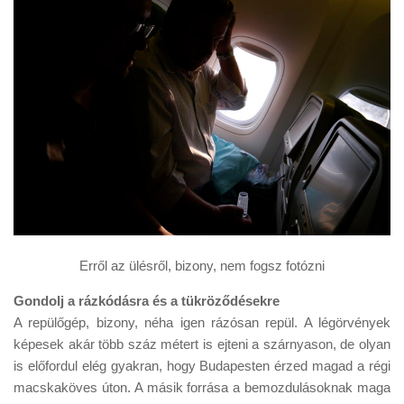
Erről az ülésről, bizony, nem fogsz fotózni
Gondolj a rázkódásra és a tükröződésekre
A repülőgép, bizony, néha igen rázósan repül. A légörvények
képesek akár több száz métert is ejteni a szárnyason, de olyan
is előfordul elég gyakran, hogy Budapesten érzed magad a régi
macskaköves úton. A másik forrása a bemozdulásoknak maga