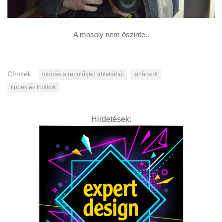
A mosoly nem őszinte..
Címkék:
fotózás a repülőgép ablakából
tanácsok
tippek és trükkök
Hirdetések: