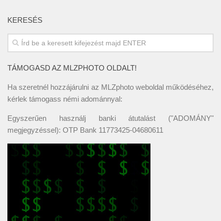
KERESÉS
TÁMOGASD AZ MLZPHOTO OLDALT!
Ha szeretnél hozzájárulni az MLZphoto weboldal működéséhez,
kérlek támogass némi adománnyal:
Egyszerűen használj banki átutalást ("ADOMÁNY"
megjegyzéssel): OTP Bank 11773425-04680611