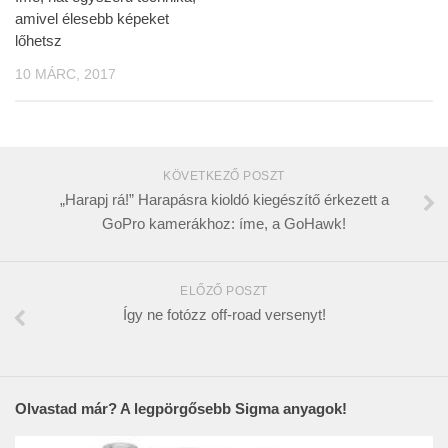
amivel élesebb képeket
lőhetsz
10 MÁRC, 2017
KÖVETKEZŐ POSZT
„Harapj rá!” Harapásra kioldó kiegészítő érkezett a
GoPro kamerákhoz: íme, a GoHawk!
ELŐZŐ POSZT
Így ne fotózz off-road versenyt!
Olvastad már? A legpörgősebb Sigma anyagok!