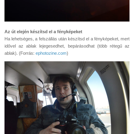
Az út elején készítsd el a fényképeket
Ha lehetséges, a felszállás után készítsd el a fényképeket, mert
idővel az ablak lejegesedhet, bepárásodhat (több rétegű az
ablak). (Forrás:
ephotozine.com
)