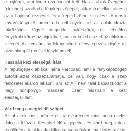
a hajtómű, ami finom rezonanciát kelt. Ha az ablak üvegéhez
(plexihez) szorítod a fényképezőgépet, akkor jó eséllyel átveszi
az a hajtómű rezgéseit és a képeid zöme zizis lesz. A másik
zavaró tényező, amire oda kell figyelni, az az ablak okozta
tükröződés. Vigyél magaddal polárszűrőt, és lehetőleg
árnyékold körbe az objektívet, amikor közel teszed az ablakhoz
a végét. Az sem árt, ha lekapcsolod a fényképezés idejére az
olvasólámpát (ha éjjel fényképezel).
Használj kézi élességállítást
A repülőgépek ablakai néha karcosak, ami a fényképezőgép
autofókuszát összezavarhatja, de van, hogy csak a szép
felhőzetet akarod lekapni, ám az AF nem talál kapaszkodót a
nagy hömpölygő masszán. Ezért használd a kézi
élességállítást.
Várd meg a megfelelő szöget
Az ablakok kicsi mérete és az ülésrended miatt néha cseles
dolog a fotózás. Készítsd elő a gépedet, és várd meg, míg a
repülőgép a te oldaladra billen kanyarodáskor, így ideális rálátást