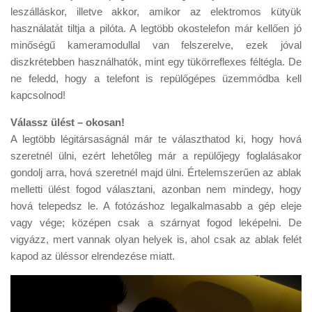
leszálláskor, illetve akkor, amikor az elektromos kütyük
használatát tiltja a pilóta. A legtöbb okostelefon már kellően jó
minőségű kameramodullal van felszerelve, ezek jóval
diszkrétebben használhatók, mint egy tükörreflexes féltégla. De
ne feledd, hogy a telefont is repülőgépes üzemmódba kell
kapcsolnod!
Válassz ülést – okosan!
A legtöbb légitársaságnál már te választhatod ki, hogy hová
szeretnél ülni, ezért lehetőleg már a repülőjegy foglalásakor
gondolj arra, hová szeretnél majd ülni. Értelemszerűen az ablak
melletti ülést fogod választani, azonban nem mindegy, hogy
hová telepedsz le. A fotózáshoz legalkalmasabb a gép eleje
vagy vége; középen csak a szárnyat fogod leképelni. De
vigyázz, mert vannak olyan helyek is, ahol csak az ablak felét
kapod az üléssor elrendezése miatt.