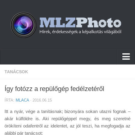
Hírek
TANÁCSOK
Pletykák
Így fotózz a repülőgép fedélzetéről
Cikkek
ÍRTA:
MLACA
· 2016.06.15
Szoftver
Itt a nyár, vége a tanításnak; bizonyára sokan utazni fognak –
Firmware
akár külföldre is. Aki repülőgéppel megy, és meg szeretné
örökíteni odafentről az idelentet, az jól teszi, ha megfogadja az
Tudástár
alábbi pár tanácsot: