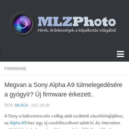
Hírek
FIRMWARE
Pletykák
Megvan a Sony Alpha A9 túlmelegedésére
Cikkek
a gyógyír? Új firmware érkezett..
Szoftver
ÍRTA:
MLACA
· 2017.06.06
Firmware
A Sony a balszerencsés csillag alatt született zászlóshajójához,
Tudástár
az
Alpha A9
-hez egy új vezérlőszoftvert adott ki. Az interneten