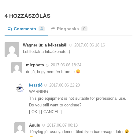
4 HOZZÁSZÓLÁS
Comments
4
Pingbacks
0
Wagner úr, a kékszakáll
2017.06.06 18:16
Letiltották a hibaüzenetet:)
mlzphoto
2017.06.06 18:24
de jó, hogy nem én írtam le
kesztió
2017.06.06 22:20
WARNING
This pro equipment is not suitable for professional use.
Do you still want to continue?
[ OK ] [ CANCEL ]
Anulu
2017.06.07 00:13
Tényleg jó, csúnya lenne tőled ilyen baromságot látni