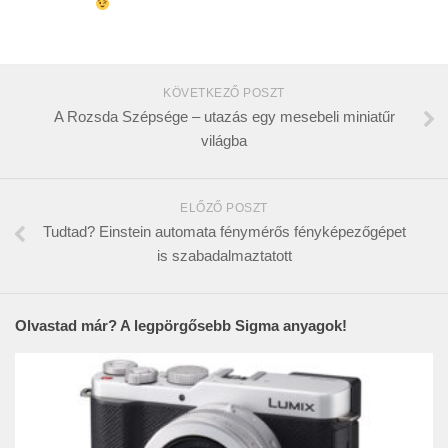
KÖVETKEZŐ POSZT
A Rozsda Szépsége – utazás egy mesebeli miniatűr
világba
ELŐZŐ POSZT
Tudtad? Einstein automata fénymérős fényképezőgépet
is szabadalmaztatott
Olvastad már? A legpörgősebb Sigma anyagok!