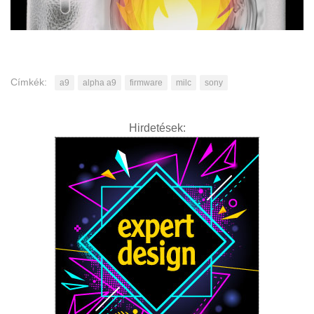
Címkék:
a9
alpha a9
firmware
milc
sony
Hirdetések: