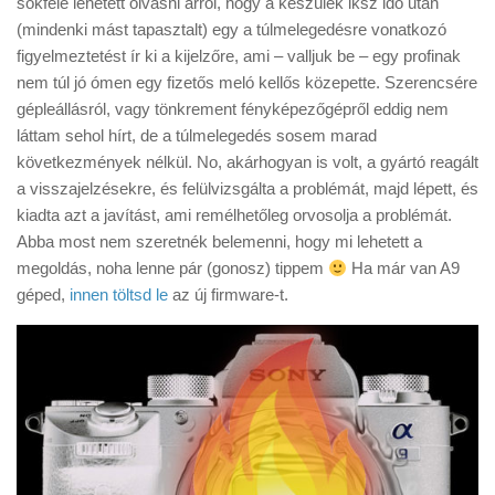
sokfelé lehetett olvasni arról, hogy a készülék iksz idő után
Tanácsok
(mindenki mást tapasztalt) egy a túlmelegedésre vonatkozó
Érdekességek
figyelmeztetést ír ki a kijelzőre, ami – valljuk be – egy profinak
nem túl jó ómen egy fizetős meló kellős közepette. Szerencsére
Helyszíni Riport
gépleállásról, vagy tönkrement fényképezőgépről eddig nem
E-BB
láttam sehol hírt, de a túlmelegedés sosem marad
következmények nélkül. No, akárhogyan is volt, a gyártó reagált
a visszajelzésekre, és felülvizsgálta a problémát, majd lépett, és
kiadta azt a javítást, ami remélhetőleg orvosolja a problémát.
Abba most nem szeretnék belemenni, hogy mi lehetett a
megoldás, noha lenne pár (gonosz) tippem
Ha már van A9
géped,
innen töltsd le
az új firmware-t.