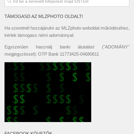
TÁMOGASD AZ MLZPHOTO OLDALT!
Ha szeretnél hozzájárulni az MLZphoto weboldal működéséhez,
kérlek támogass némi adománnyal:
Egyszerűen használj banki átutalást ("ADOMÁNY"
megjegyzéssel): OTP Bank 11773425-04680611
FACEBOOK KÖVETŐK