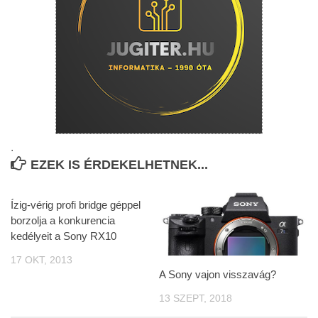
.
EZEK IS ÉRDEKELHETNEK...
Ízig-vérig profi bridge géppel
borzolja a konkurencia
kedélyeit a Sony RX10
17 OKT, 2013
A Sony vajon visszavág?
13 SZEPT, 2018