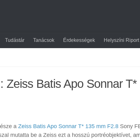
Tudástár
Tanácsok
Érdekességek
Helyszíni Riport
: Zeiss Batis Apo Sonnar T*
része a
Zeiss Batis Apo Sonnar T* 135 mm F2.8
Sony F
sszal mutatta be a Zeiss ezt a hosszú portréobjektívet, a