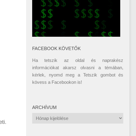
FACEBOOK KÖVETŐK
Ha tetszik az oldal és naprakész
információkat akarsz olvasni a témában,
kérlek, nyomd meg a Tetszik gombot és
kövess a
Facebookon
is!
ARCHÍVUM
Archívum
ti.