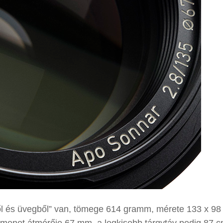
ől és üvegből” van, tömege 614 gramm, mérete 133 x 9