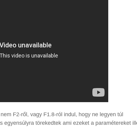
nem F2-ről, vagy F1.8-ról indul, hogy ne legyen túl
 egyensúlyra törekedtek ami ezeket a paramétereket ille