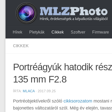
Hírek
Pletykák
Cikkek
Szoftver
Firmware
CIKKEK
Portréágyúk hatodik rész
135 mm F2.8
ÍRTA:
MLACA
· 2017.09.25
Portréobjektívekről szóló
cikksorozatom
mostani 
bajonettes változatáról szól. Még év elején, tava