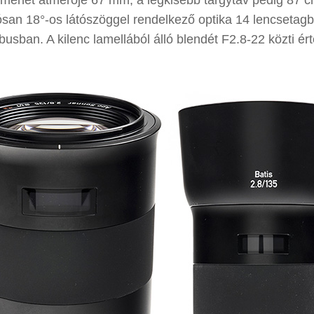
őmenet átmérője 67 mm, a legkisebb tárgytáv pedig 87 
ósan 18°-os látószöggel rendelkező optika 14 lencsetagbó
usban. A kilenc lamellából álló blendét F2.8-22 közti ér