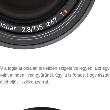
v a foglalat oldalán is kellően szigetelve legyen. Ezt eg
Mint minden ilyen gyűrűnél, úgy itt is fontos, hogy tisztá
tleheljük” szilikonzsírral.