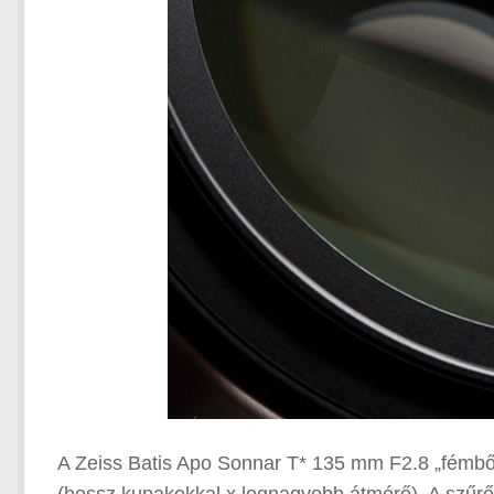
A Zeiss Batis Apo Sonnar T* 135 mm F2.8 „fémb