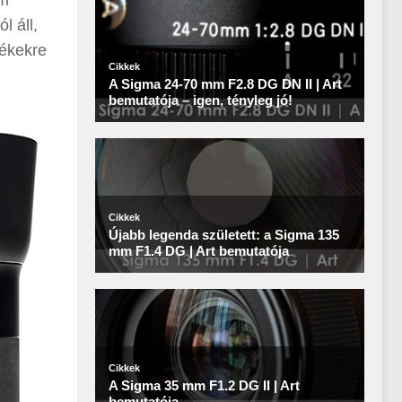
cm
l áll,
tékekre