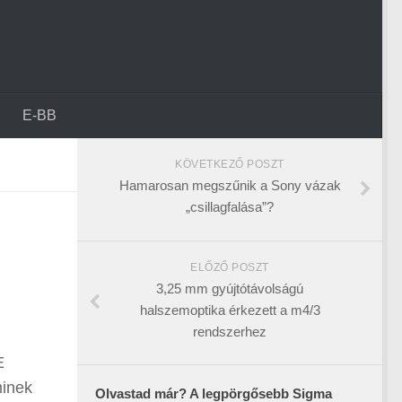
E-BB
KÖVETKEZŐ POSZT
Hamarosan megszűnik a Sony vázak
„csillagfalása”?
ELŐZŐ POSZT
3,25 mm gyújtótávolságú
halszemoptika érkezett a m4/3
rendszerhez
E
minek
Olvastad már? A legpörgősebb Sigma