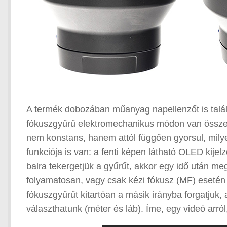
A termék dobozában műanyag napellenzőt is találu
fókuszgyűrű elektromechanikus módon van összekö
nem konstans, hanem attól függően gyorsul, mily
funkciója is van: a fenti képen látható OLED kijel
balra tekergetjük a gyűrűt, akkor egy idő után me
folyamatosan, vagy csak kézi fókusz (MF) esetén m
fókuszgyűrűt kitartóan a másik irányba forgatjuk
választhatunk (méter és láb). Íme, egy videó arró