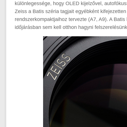
különlegessége, hogy OLED kijelzővel, autofókussz
Zeiss a Batis széria tagjait egyébként kifejezetten
rendszerkompaktjaihoz tervezte (A7, A9). A Batis
időjárásban sem kell otthon hagyni felszerelésünk