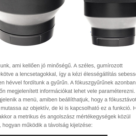
nk, ami kellően jó minőségű. A széles, gumírozott
tve a lencsetagokkal, így a kézi élességállítás sebes
en hévvel fordítunk a gyűrűn. A fókuszgyűrűnek azonba
zőn megjelenített információkat lehet vele paraméterezni
gjelenik a menü, amiben beállíthatjuk, hogy a fókusztávo
utassa az objektív, de ki is kapcsolható ez a funkció. 
, akkor a metrikus és angolszász mértékegységek közül
l, hogyan működik a távolság kijelzése: