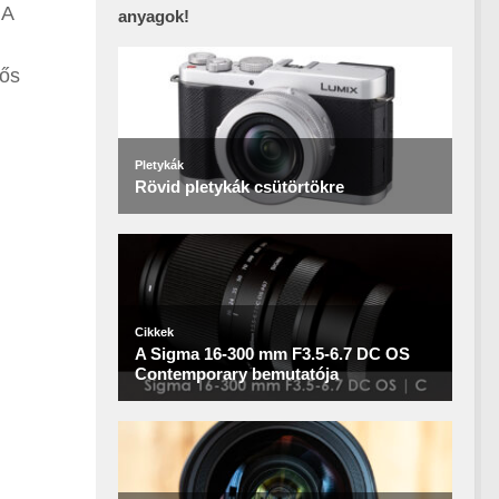
 A
anyagok!
sős