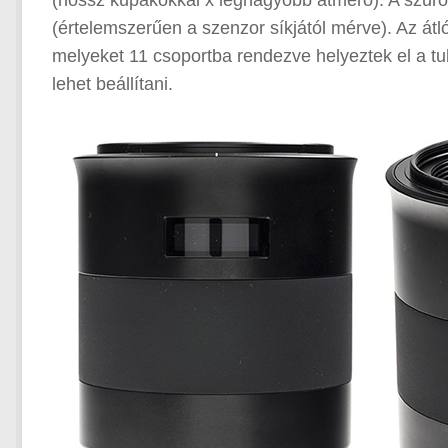
(hossz kupakokkal x legnagyobb átmérő). A szűr
(értelemszerűen a szenzor síkjától mérve). Az átl
melyeket 11 csoportba rendezve helyeztek el a tub
lehet beállítani.