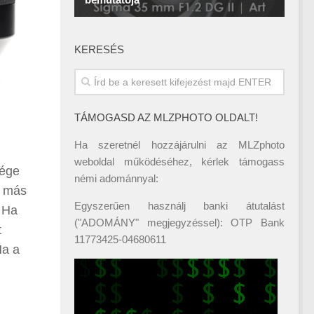
KERESÉS
TÁMOGASD AZ MLZPHOTO OLDALT!
Ha szeretnél hozzájárulni az MLZphoto
weboldal működéséhez, kérlek támogass
sége
némi adománnyal:
n más
Egyszerűen használj banki átutalást
. Ha
("ADOMÁNY" megjegyzéssel): OTP Bank
t
11773425-04680611
Ha a