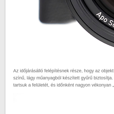
Az időjárásálló felépítésnek része, hogy az objektí
színű, lágy műanyagból készített gyűrű biztosítja. 
tartsuk a felületét, és időnként nagyon vékonyan „á