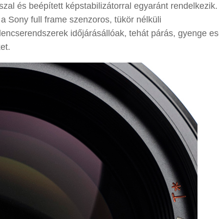
al és beépített képstabilizátorral egyaránt rendelkezik.
 a Sony full frame szenzoros, tükör nélküli
 lencserendszerek időjárásállóak, tehát párás, gyenge e
et.