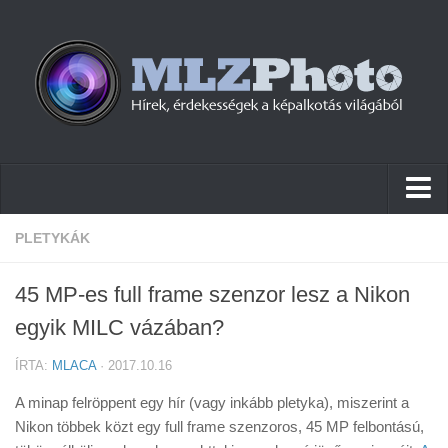
Hírek
PLETYKÁK
Pletykák
45 MP-es full frame szenzor lesz a Nikon
Cikkek
egyik MILC vázában?
Szoftver
ÍRTA:
MLACA
· 2017.10.16
Firmware
A minap felröppent egy hír (vagy inkább pletyka), miszerint a
Tudástár
Nikon többek közt egy full frame szenzoros, 45 MP felbontású,