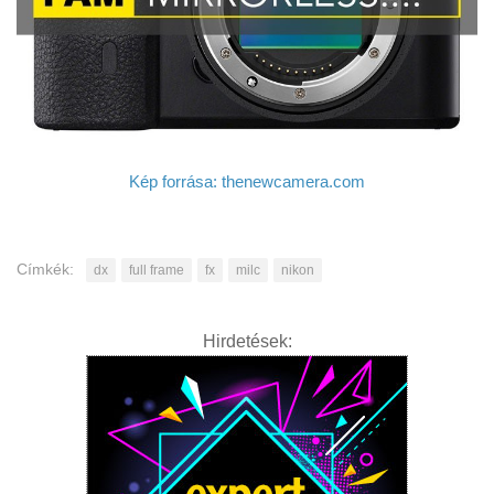
Kép forrása: thenewcamera.com
Címkék:
dx
full frame
fx
milc
nikon
Hirdetések: