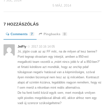
7 JÚL, 2014
5 MÁJ, 2014
7 HOZZÁSZÓLÁS
Comments
7
Pingbacks
0
JetFly
2017.10.16 14:05
Jó, jöjjön csak az az FF milc, na de milyen af lesz benne?
Pont tegnap olvastam egy interjút, amiben a 850-est
megalkotó team vezetői a „miért nincs jobb lv af a 850-ben?”
et firtató kérdésre azt mondták, hogy az onchip pdaf
túlságosan negatív hatással van a képminőségre, szóval
ilyen minden bizonnyal nem lesz az új milcekben. Kontraszt
alapú af szintén kizárva, legalábbis nagyon remélem, hogy ez
f sem merül a nikonban mint reális alternatíva.
De ha fenti kettő közül egyik sem, mert mondjuk vmilyen
split pixeles megoldással állnak elő, akkor ahhoz nem egy
vadi új szenzor szükségeltetne?