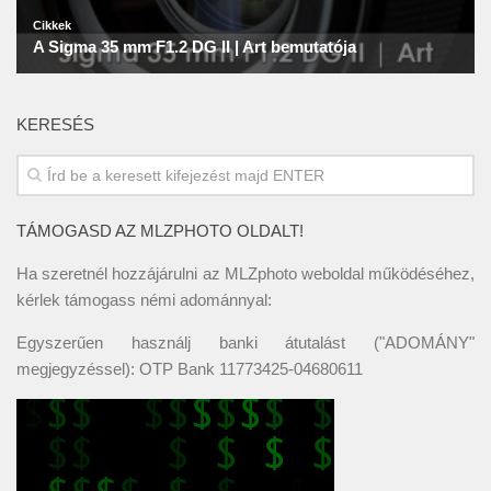
KERESÉS
TÁMOGASD AZ MLZPHOTO OLDALT!
Ha szeretnél hozzájárulni az MLZphoto weboldal működéséhez,
kérlek támogass némi adománnyal:
Egyszerűen használj banki átutalást ("ADOMÁNY"
megjegyzéssel): OTP Bank 11773425-04680611