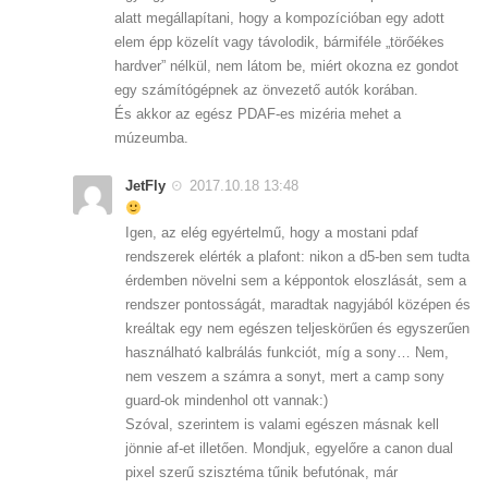
alatt megállapítani, hogy a kompozícióban egy adott
elem épp közelít vagy távolodik, bármiféle „törőékes
hardver” nélkül, nem látom be, miért okozna ez gondot
egy számítógépnek az önvezető autók korában.
És akkor az egész PDAF-es mizéria mehet a
múzeumba.
JetFly
2017.10.18 13:48
Igen, az elég egyértelmű, hogy a mostani pdaf
rendszerek elérték a plafont: nikon a d5-ben sem tudta
érdemben növelni sem a képpontok eloszlását, sem a
rendszer pontosságát, maradtak nagyjából középen és
kreáltak egy nem egészen teljeskörűen és egyszerűen
használható kalbrálás funkciót, míg a sony… Nem,
nem veszem a számra a sonyt, mert a camp sony
guard-ok mindenhol ott vannak:)
Szóval, szerintem is valami egészen másnak kell
jönnie af-et illetően. Mondjuk, egyelőre a canon dual
pixel szerű szisztéma tűnik befutónak, már