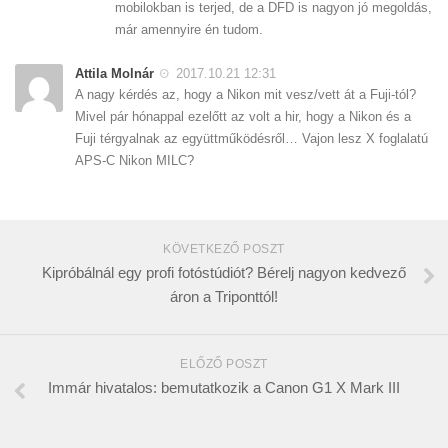
mobilokban is terjed, de a DFD is nagyon jó megoldás,
már amennyire én tudom.
Attila Molnár
2017.10.21 12:31
A nagy kérdés az, hogy a Nikon mit vesz/vett át a Fuji-tól?
Mivel pár hónappal ezelőtt az volt a hir, hogy a Nikon és a
Fuji térgyalnak az együttműködésről… Vajon lesz X foglalatú
APS-C Nikon MILC?
KÖVETKEZŐ POSZT
Kipróbálnál egy profi fotóstúdiót? Bérelj nagyon kedvező
áron a Triponttól!
ELŐZŐ POSZT
Immár hivatalos: bemutatkozik a Canon G1 X Mark III