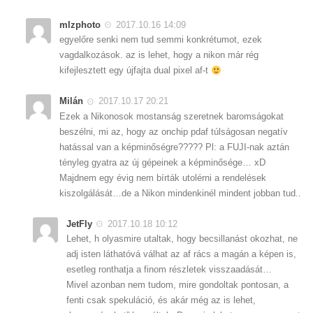
mlzphoto
2017.10.16 14:09
egyelőre senki nem tud semmi konkrétumot, ezek
vagdalkozások. az is lehet, hogy a nikon már rég
kifejlesztett egy újfajta dual pixel af-t
Milán
2017.10.17 20:21
Ezek a Nikonosok mostanság szeretnek baromságokat
beszélni, mi az, hogy az onchip pdaf túlságosan negatív
hatással van a képminőségre????? Pl: a FUJI-nak aztán
tényleg gyatra az új gépeinek a képminősége… xD
Majdnem egy évig nem bírták utolérni a rendelések
kiszolgálását…de a Nikon mindenkinél mindent jobban tud..
JetFly
2017.10.18 10:12
Lehet, h olyasmire utaltak, hogy becsillanást okozhat, ne
adj isten láthatóvá válhat az af rács a magán a képen is,
esetleg ronthatja a finom részletek visszaadását…
Mivel azonban nem tudom, mire gondoltak pontosan, a
fenti csak spekuláció, és akár még az is lehet,