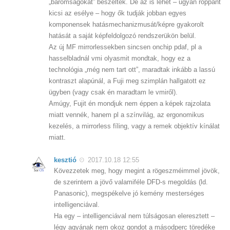
„baromságokat” beszéltek. De az is lehet – ugyan roppant
kicsi az esélye – hogy ők tudják jobban egyes
komponensek hatásmechanizmusát/képre gyakorolt
hatását a saját képfeldolgozó rendszerükön belül.
Az új MF mirrorlessekben sincsen onchip pdaf, pl a
hasselbladnál vmi olyasmit mondtak, hogy ez a
technológia „még nem tart ott”, maradtak inkább a lassú
kontraszt alapúnál, a Fuji meg szimplán hallgatott ez
ügyben (vagy csak én maradtam le vmiről).
Amúgy, Fujit én mondjuk nem éppen a képek rajzolata
miatt vennék, hanem pl a színvilág, az ergonomikus
kezelés, a mirrorless fíling, vagy a remek objektív kínálat
miatt.
kesztió
2017.10.18 12:55
Kövezzetek meg, hogy megint a rögeszméimmel jövök,
de szerintem a jövő valamiféle DFD-s megoldás (ld.
Panasonic), megspékelve jó kemény mesterséges
intelligenciával.
Ha egy – intelligenciával nem túlságosan eleresztett –
légy agyának nem okoz gondot a másodperc töredéke