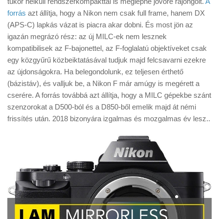
tükör nélküli rendszerkompakttal is meglepné jövőre rajongóit.
A
Tanácsok
forrás
azt állítja, hogy a Nikon nem csak full frame, hanem DX
Érdekességek
(APS-C) lapkás vázat is piacra akar dobni. És most jön az
igazán megrázó rész: az új MILC-ek nem lesznek
Helyszíni Riport
kompatibilisek az F-bajonettel, az F-foglalatú objektíveket csak
E-BB
egy közgyűrű közbeiktatásával tudjuk majd felcsavarni ezekre
az újdonságokra. Ha belegondolunk, ez teljesen érthető
(bázistáv), és valljuk be, a Nikon F már amúgy is megérett a
cserére. A forrás továbbá azt állítja, hogy a MILC gépekbe szánt
szenzorokat a D500-ból és a D850-ből emelik majd át némi
frissítés után. 2018 bizonyára izgalmas és mozgalmas év lesz..