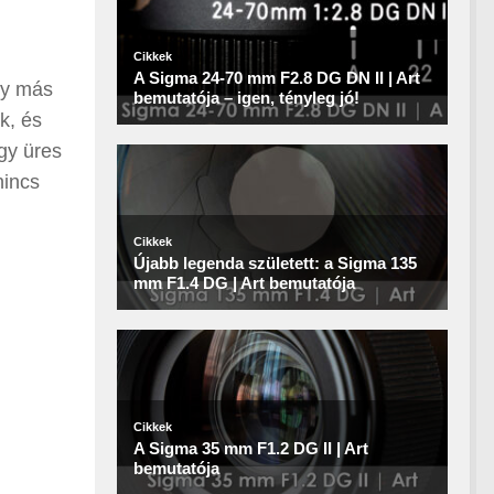
gy más
k, és
gy üres
nincs