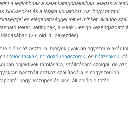
erint a legjobbnak a saját kategóriájukban. Magasra tett
 kihívásokat és a jófajta korlátokat. Az, hogy tartani
keséggel és elégedettséggel tölt el minket, állandó szel
lvasható Peter Deringnek, a Peak Design vezérigazgatój
 kiadásában (28. old. 1. bekezdés).
t le elénk az asztalra, melyek gyakran egyszerre akár t
remek
fotós táskák
,
hordozó rendszerek
, és
hátizsákok
utá
rban objektívek tárolására, szállítására szolgál, de azo
gyakran használt eszköz szállítására is nagyszerűen
pható: nagy, közepes és kicsi áll belőle a fotós