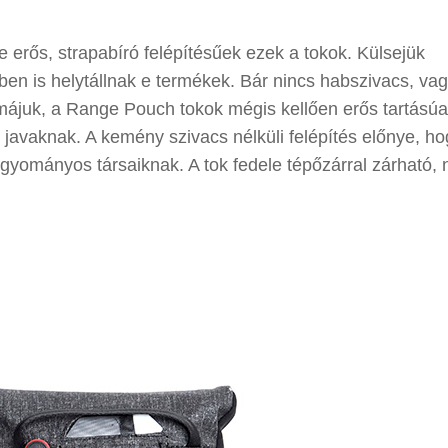
e erős, strapabíró felépítésűek ezek a tokok. Külsejük
ben is helytállnak e termékek. Bár nincs habszivacs, va
ájuk, a Range Pouch tokok mégis kellően erős tartásúa
 javaknak. A kemény szivacs nélküli felépítés előnye, ho
gyományos társaiknak. A tok fedele tépőzárral zárható, 