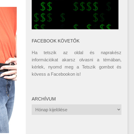
FACEBOOK KÖVETŐK
Ha tetszik az oldal és naprakész
információkat akarsz olvasni a témában,
kérlek, nyomd meg a Tetszik gombot és
kövess a
Facebookon
is!
ARCHÍVUM
Archívum