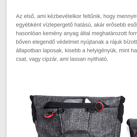
Az első, ami kézbevételkor feltűnik, hogy mennyir
egyébként vízlepergető hatású, akár erősebb eső
hasonlóan kemény anyag által meghatározott form
bőven elegendő védelmet nyújtanak a rájuk bízott
állapotban laposak, kisebb a helyigényük, mint ha
csat, vagy cipzár, ami lassan nyitható.