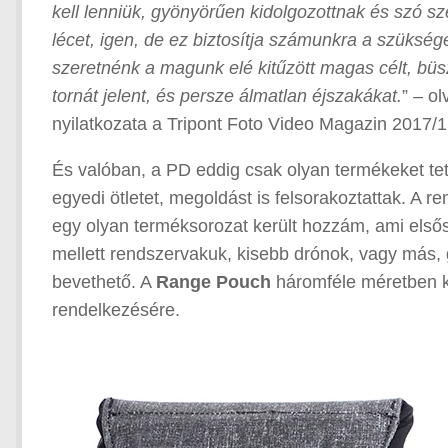
kell lenniük, gyönyörűen kidolgozottnak és szó sz
lécet, igen, de ez biztosítja számunkra a szükséges
szeretnénk a magunk elé kitűzött magas célt, büsz
tornát jelent, és persze álmatlan éjszakákat.
” – o
nyilatkozata a Tripont Foto Video Magazin 2017/1
És valóban, a PD eddig csak olyan termékeket tet
egyedi ötletet, megoldást is felsorakoztattak. A 
egy olyan terméksorozat került hozzám, ami elsőso
mellett rendszervakuk, kisebb drónok, vagy más, 
bevethető. A
Range Pouch
háromféle méretben ka
rendelkezésére.