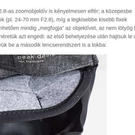
.8-as zoomobjektív is kényelmesen elfér; a közepesbe
k (pl. 24-70 mm F2.8), míg a legkisebbe kisebb fixek
hetően mindig „megfogja” az objektívet, az nem lötyög
 méretük azt engedi: az első behelyezése után hajtsuk le 
együk be a második lencserendszert is a tokba: