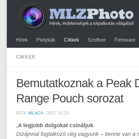
Hírek
Pletykák
Cikkek
Szoftver
Firmware
CIKKEK
Bemutatkoznak a Peak De
Range Pouch sorozat
ÍRTA:
MLACA
· 2017.10.23
„
A legjobb dolgokat csináljuk
Dizájnnal foglalkozó cég vagyunk – benne van a 