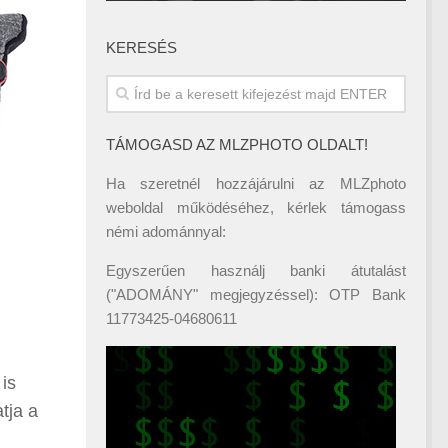
KERESÉS
TÁMOGASD AZ MLZPHOTO OLDALT!
Ha szeretnél hozzájárulni az MLZphoto
weboldal működéséhez, kérlek támogass
némi adománnyal:
Egyszerűen használj banki átutalást
("ADOMÁNY" megjegyzéssel): OTP Bank
11773425-04680611
is
tja a