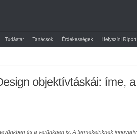
Tudástár
Tanácsok
Érdekességek
Helyszíni Riport
sign objektívtáskái: íme, a
nevünkben és a vérünkben is. A termékeinknek innovatí