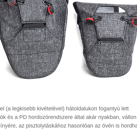
l (a legkisebb kivételével) hátoldalukon fogantyú lett
tók és a PD hordozórendszere által akár nyakban, vállon 
 ínyére, az pisztolytáskához hasonlóan az övén is hordha