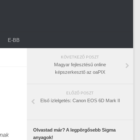
E-BB
KÖVETKEZŐ POSZT
Magyar fejlesztésű online
képszerkesztő az oaPIX
ELŐZŐ POSZT
Első ízlelgetés: Canon EOS 6D Mark II
Olvastad már? A legpörgősebb Sigma
vnak
anyagok!