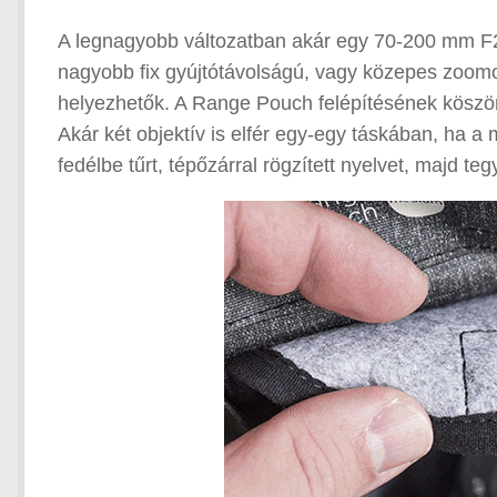
A legnagyobb változatban akár egy 70-200 mm F2
nagyobb fix gyújtótávolságú, vagy közepes zoomo
helyezhetők. A Range Pouch felépítésének köszön
Akár két objektív is elfér egy-egy táskában, ha a
fedélbe tűrt, tépőzárral rögzített nyelvet, majd t