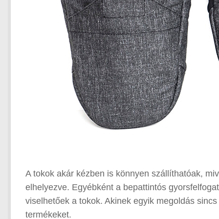
A tokok akár kézben is könnyen szállíthatóak, mive
elhelyezve. Egyébként a bepattintós gyorsfelfoga
viselhetőek a tokok. Akinek egyik megoldás sincs
termékeket.