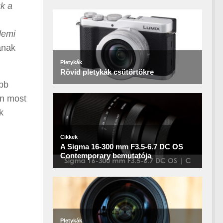
ük a
lemi
ának
öbb
n most
k