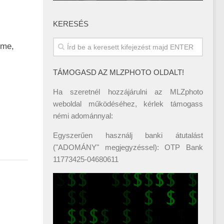
KERESÉS
Íme,
TÁMOGASD AZ MLZPHOTO OLDALT!
Ha szeretnél hozzájárulni az MLZphoto
weboldal működéséhez, kérlek támogass
némi adománnyal:
Egyszerűen használj banki átutalást
("ADOMÁNY" megjegyzéssel): OTP Bank
11773425-04680611