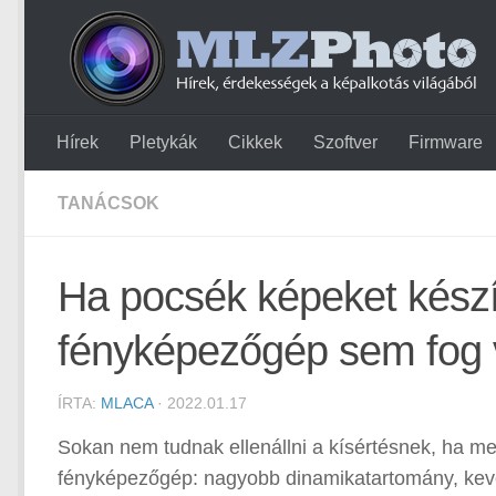
Hírek
Pletykák
Cikkek
Szoftver
Firmware
TANÁCSOK
Ha pocsék képeket készí
fényképezőgép sem fog v
ÍRTA:
MLACA
· 2022.01.17
Sokan nem tudnak ellenállni a kísértésnek, ha meg
fényképezőgép: nagyobb dinamikatartomány, kev