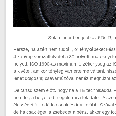
Sok mindenben jobb az 5Ds R, m
Persze, ha azért nem tudtál „jó” fényképeket kész
4 kép/mp sorozatfelvétel a 30 helyett, maréknyi 
helyett, ISO 1600-as maximum érzékenység az ISO
a kivétel, amikor tényleg van értelme váltani, 
lehet dolgozni; csavarhúzóval nehéz meghúzni az
De tartsd szem előtt, hogy ha a TE technikáddal v
nem fogja helyetted megoldani a feladatot. A sz
élességet állító tájfotósnak és így tovább. Szóval 
de ha csak égeti a zsebedet a pénz, akkor egy f