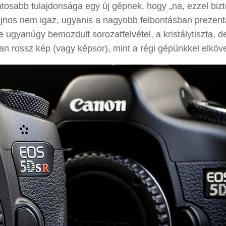
ntosabb tulajdonsága egy új gépnek, hogy „na, ezzel biz
ajnos nem igaz, ugyanis a nagyobb felbontásban prezent
e ugyanúgy bemozdult sorozatfelvétel, a kristálytiszta, d
 rossz kép (vagy képsor), mint a régi gépünkkel elköve