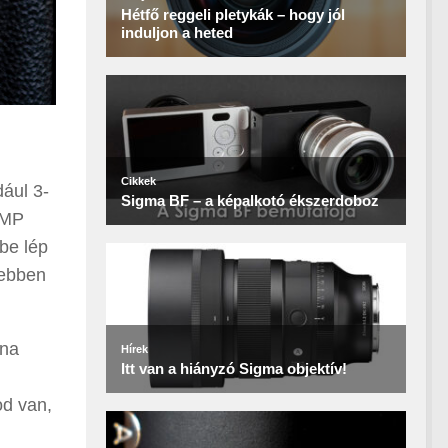
dául 3-
 MP
be lép
yebben
ina
od van,