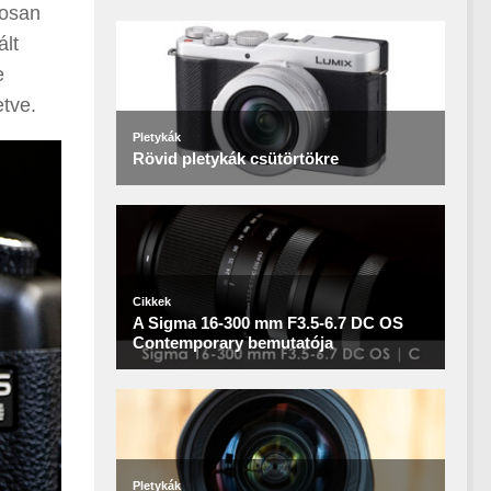
tosan
ált
e
tve.