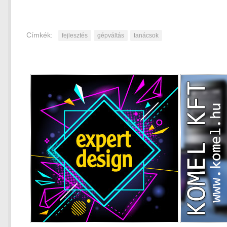
Címkék:
fejlesztés
gépváltás
tanácsok