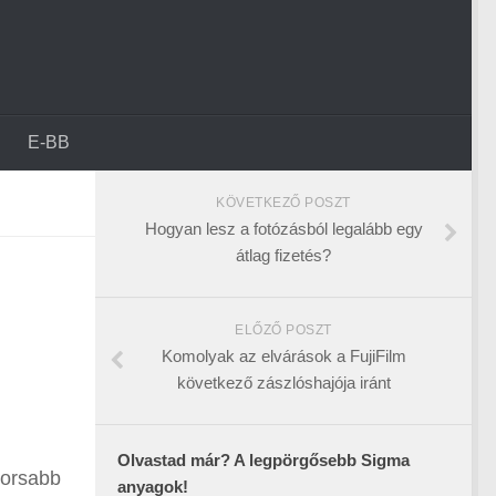
E-BB
KÖVETKEZŐ POSZT
Hogyan lesz a fotózásból legalább egy
átlag fizetés?
ELŐZŐ POSZT
Komolyak az elvárások a FujiFilm
következő zászlóshajója iránt
Olvastad már? A legpörgősebb Sigma
yorsabb
anyagok!