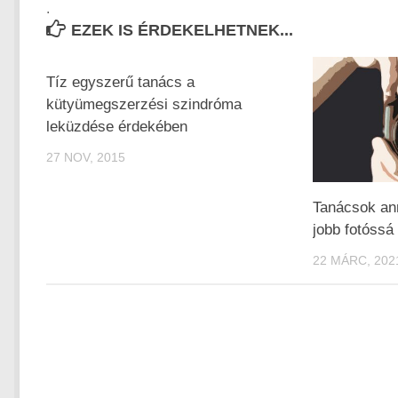
.
EZEK IS ÉRDEKELHETNEK...
Tíz egyszerű tanács a
kütyümegszerzési szindróma
leküzdése érdekében
27 NOV, 2015
Tanácsok an
jobb fotóssá 
22 MÁRC, 202