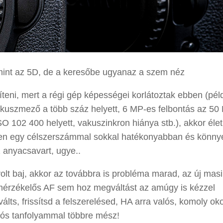
int az 5D, de a keresőbe ugyanaz a szem néz
íteni, mert a régi gép képességei korlátoztak ebben (pél
fókuszmező a több száz helyett, 6 MP-es felbontás az 50
 102 400 helyett, vakuszinkron hiánya stb.), akkor élet
hiszen egy célszerszámmal sokkal hatékonyabban és könn
 anyacsavart, ugye..
olt baj, akkor az továbbra is probléma marad, az új mas
emérzékelős AF sem hoz megváltást az amúgy is kézzel
válts, frissítsd a felszerelésed, HA arra valós, komoly ok
otós tanfolyammal többre mész!