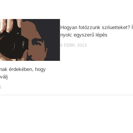
Hogyan fotózzunk sziluetteket? 
nyolc egyszerű lépés
6 FEBR, 2013
nak érdekében, hogy
válj
1