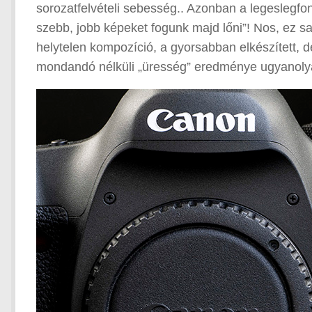
sorozatfelvételi sebesség.. Azonban a legeslegfo
szebb, jobb képeket fogunk majd lőni”! Nos, ez s
helytelen kompozíció, a gyorsabban elkészített, d
mondandó nélküli „üresség” eredménye ugyanolyan