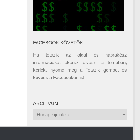
FACEBOOK KÖVETŐK
Ha tetszik az oldal és naprakész
információkat akarsz olvasni a témában,
kérlek, nyomd meg a Tetszik gombot és
kövess a
Facebookon
is!
ARCHÍVUM
Archívum