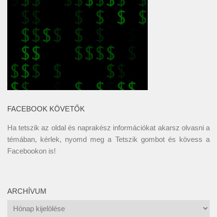
FACEBOOK KÖVETŐK
Ha tetszik az oldal és naprakész információkat akarsz olvasni a
témában, kérlek, nyomd meg a Tetszik gombot és kövess a
Facebookon
is!
ARCHÍVUM
Archívum