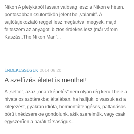
Nikon A pletykából lassan valóság lesz: a Nikon e héten,
pontosabban csütörtökön jelent be „valamit”. A
sajtótájékoztató reggel lesz megtartva, megyek, majd
felteszem az anyagot, biztos érdekes lesz (már várom
Kaszás „The Nikon Man”...
ÉRDEKESSÉGEK
2014.06.20
A szelfizés életet is menthet!
A „selfie”, azaz „önarcképelés” nem olyan rég került bele a
hivatalos szótárakba; általában, ha halljuk, olvassuk ezt a
kifejezést, gyakran idióta, hormontúltengéses, pattanásos
bőrű tinédzserekre gondolunk, akik szerelmük, vagy csak
egyszerűen a baráti társaságuk...