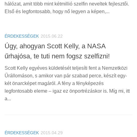
Tanácsok
hálózat, amit több mint kétmillió szelfin neveltek fejlesztői.
Első és legfontosabb, hogy nő legyen a képen,...
Érdekességek
Helyszíni Riport
E-BB
ÉRDEKESSÉGEK
2015.06.22
Úgy, ahogyan Scott Kelly, a NASA
űrhajósa, te tuti nem fogsz szelfizni!
Scott Kelly egyéves küldetését teljesíti fent a Nemzetközi
Űrállomáson, s amikor van pár szabad perce, készít egy-
két önarcképet magáról. A fény a fényképezés
legfontosabb eleme – igaz ez önportrézáskor is. Míg mi, itt
a...
ÉRDEKESSÉGEK
2015.04.29