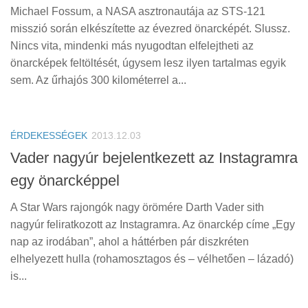
Michael Fossum, a NASA asztronautája az STS-121
misszió során elkészítette az évezred önarcképét. Slussz.
Nincs vita, mindenki más nyugodtan elfelejtheti az
önarcképek feltöltését, úgysem lesz ilyen tartalmas egyik
sem. Az űrhajós 300 kilométerrel a...
ÉRDEKESSÉGEK
2013.12.03
Vader nagyúr bejelentkezett az Instagramra
egy önarcképpel
A Star Wars rajongók nagy örömére Darth Vader sith
nagyúr feliratkozott az Instagramra. Az önarckép címe „Egy
nap az irodában”, ahol a háttérben pár diszkréten
elhelyezett hulla (rohamosztagos és – vélhetően – lázadó)
is...