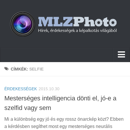
Hírek
CÍMKÉK:
SELFIE
Pletykák
ÉRDEKESSÉGEK
Cikkek
2015.10.30
Mesterséges intelligencia dönti el, jó-e a
Szoftver
szelfid vagy sem
Firmware
Mi a különbség egy jó és egy rossz önarckép közt? Ebben
Tudástár
a kérdésben segíthet most egy mesterséges neurális