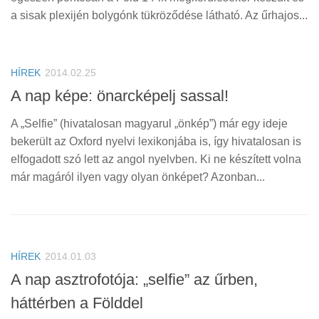
a sisak plexijén bolygónk tükröződése látható. Az űrhajos...
HÍREK
2014.02.25
A nap képe: önarcképelj sassal!
A „Selfie” (hivatalosan magyarul „önkép”) már egy ideje
bekerült az Oxford nyelvi lexikonjába is, így hivatalosan is
elfogadott szó lett az angol nyelvben. Ki ne készített volna
már magáról ilyen vagy olyan önképet? Azonban...
HÍREK
2014.01.03
A nap asztrofotója: „selfie” az űrben,
háttérben a Földdel