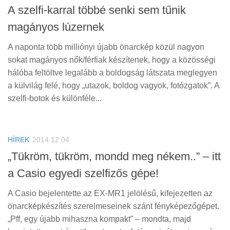
A szelfi-karral többé senki sem tűnik
magányos lúzernek
A naponta több milliónyi újabb önarckép közül nagyon
sokat magányos nők/férfiak készítenek, hogy a közösségi
hálóba feltöltve legalább a boldogság látszata meglegyen
a külvilág felé, hogy „utazok, boldog vagyok, fotózgatok”. A
szelfi-botok és különféle...
HÍREK
2014.12.04
„Tükröm, tükröm, mondd meg nékem..” – itt
a Casio egyedi szelfizős gépe!
A Casio bejelentette az EX-MR1 jelölésű, kifejezetten az
önarcképkészítés szerelmeseinek szánt fényképezőgépet.
„Pff, egy újabb mihaszna kompakt” – mondta, majd