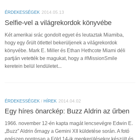
ÉRDEKESSÉGEK
2014.05.13
Selfie-vel a világrekordok könyvébe
Két amerikai srác gondolt egyet és leutaztak Miamiba,
hogy egy őrült ötlettel bekerüljenek a világrekordok
könyvébe. Mark E. Miller és Ethan Hethcote Miami déli
partján vetették be magukat, hogy a #MissionSmile
keretein belül lendületet...
ÉRDEKESSÉGEK
/
HÍREK
2014.04.02
Egy híres önarckép: Buzz Aldrin az űrben
1966. november 12-én kapta magát lencsevégre Edwin E.
„Buzz” Aldrin őrnagy a Gemini XII küldetése során. A fotó
egészen pontosan a Föld 14-ik megkerülésekor készült és