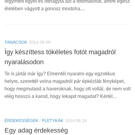
legyintett egyet és otthagyta azt a fotómasinát, amire egész
életében vágyott a gonosz mostoha....
TANÁCSOK
2014.08.05
Így készíttess tökéletes fotót magadról
nyaralásodon
Te is jártál már így? Elmentél nyaralni egy egzotikus
helyre, szerettél volna magadról pár épkézláb fényképet,
hogy megmutasd a haveroknak, hogy ott voltál, de nem volt
elég hosszú a karod, hogy lekapd magadat? Kértél...
ÉRDEKESSÉGEK
/
PLETYKÁK
2014.06.24
Egy adag érdekesség