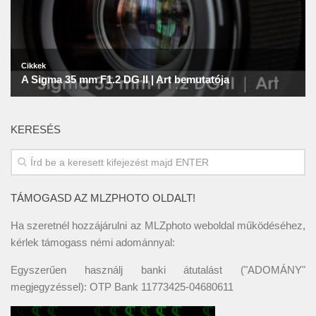
KERESÉS
TÁMOGASD AZ MLZPHOTO OLDALT!
Ha szeretnél hozzájárulni az MLZphoto weboldal működéséhez,
kérlek támogass némi adománnyal:
Egyszerűen használj banki átutalást ("ADOMÁNY"
megjegyzéssel): OTP Bank 11773425-04680611