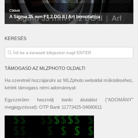
KERESÉS
TÁMOGASD AZ MLZPHOTO OLDALT!
Ha szeretnél hozzájárulni az MLZphoto weboldal működéséhez,
kérlek támogass némi adománnyal:
Egyszerűen használj banki átutalást ("ADOMÁNY"
megjegyzéssel): OTP Bank 11773425-04680611