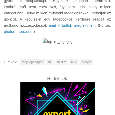
gyártó termékpalettája. Egyelőre azonban semmiféle
Tanácsok
konkrétumról nem esett szó, így nem tudni, hogy milyen
Érdekességek
kategóriába, illetve milyen műszaki megoldásokkal várhatjuk az
újoncot. A képviselet egy facebookos kérdésre reagált az
Helyszíni Riport
árulkodó hozzászólással,
amit itt tudtok megtekinteni
. (Forrás:
E-BB
photorumors.com
)
Címkék:
fényképezőgép
fuji
fujifilm
milc
pletyka
Hirdetések: