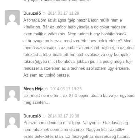
Duruzsló
2014.03.17 11:29
A forradalom az átlagos fgép használaton múlik nem a
kínálaton. Bár ez utóbbi befolyásolja a dolgokat mégsem
ezen múlik a választás. Nem tudom h egy hobbifotósnak
akár nyugaton is ez a rendszer értelmes befektetés-e? Mert
mire összevásárolja az ember a sorozatot, rájöhet, h az utcai
fotózást a többi beállított témától leválasztva egy kompakt-
tükrös(egyéb milc) kombóval jobban jár. Ha pedig mégis fuji-
rendszer a szerelem az a technek szól sztem úgy érzésre.
Az sem az utolsó persze.
Mega Héja
2014.03.17 18:35
Ezt most nem értem, az XT-1 éppen utcára kurva jó, egyébre
meg szintén…
Duruzsló
2014.03.17 19:38
Persze h mindenre jó mint fgép. Nagyon is. Gazdaságilag
nem ruháznék ebbe a rendszerbe. Nagyon kiált az 500+
ezres befektetés után. Ez feszegeti az ésszerűség határát