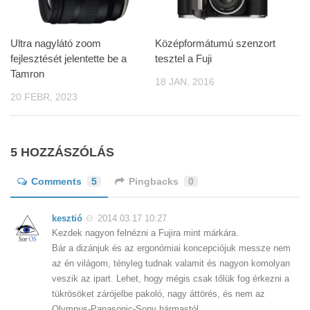
Ultra nagylátó zoom
Középformátumú szenzort
fejlesztését jelentette be a
tesztel a Fuji
Tamron
18 JAN, 2016
20 FEBR, 2023
5 HOZZÁSZÓLÁS
Comments
5
Pingbacks
0
kesztió
2014.03.17 10:27
Kezdek nagyon felnézni a Fujira mint márkára.
Bár a dizánjuk és az ergonómiai koncepciójuk messze nem
az én világom, tényleg tudnak valamit és nagyon komolyan
veszik az ipart. Lehet, hogy mégis csak tőlük fog érkezni a
tükrösöket zárójelbe pakoló, nagy áttörés, és nem az
Olympus-Panasonic-Sony hármastól.