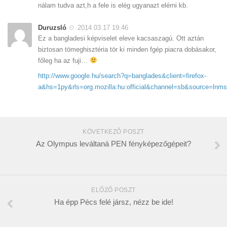
nálam tudva azt,h a fele is elég ugyanazt elérni kb.
Duruzsló
2014.03.17 19:46
Ez a bangladesi képviselet eleve kacsaszagú. Ott aztán
biztosan tömeghisztéria tör ki minden fgép piacra dobásakor,
főleg ha az fuji…
http://www.google.hu/search?q=banglades&client=firefox-
a&hs=1py&rls=org.mozilla:hu:official&channel=sb&source
KÖVETKEZŐ POSZT
Az Olympus leváltaná PEN fényképezőgépeit?
ELŐZŐ POSZT
Ha épp Pécs felé jársz, nézz be ide!