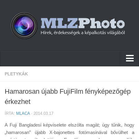
Hírek
PLETYKÁK
Pletykák
Hamarosan újabb FujiFilm fényképezőgép
Cikkek
érkezhet
Szoftver
ÍRTA:
MLACA
· 2014.03.17
Firmware
A Fuji Bangladesi képviselete elszólta magát; úgy tűnik, hogy
Tudástár
„hamarosan” újabb X-bajonettes fotómasinával bővülhet a