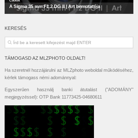
KERESÉS
TÁMOGASD AZ MLZPHOTO OLDALT!
Ha szeretnél hozzájárulni az MLZphoto weboldal működéséhez,
kérlek támogass némi adománnyal:
Egyszerűen használj banki átutalást ("ADOMÁNY"
megjegyzéssel): OTP Bank 11773425-04680611