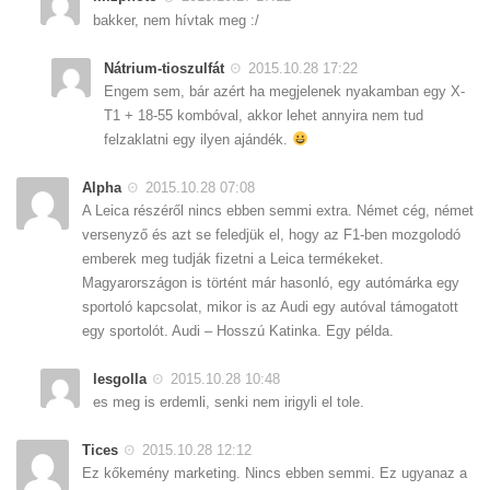
bakker, nem hívtak meg :/
Nátrium-tioszulfát
2015.10.28 17:22
Engem sem, bár azért ha megjelenek nyakamban egy X-
T1 + 18-55 kombóval, akkor lehet annyira nem tud
felzaklatni egy ilyen ajándék.
Alpha
2015.10.28 07:08
A Leica részéről nincs ebben semmi extra. Német cég, német
versenyző és azt se feledjük el, hogy az F1-ben mozgolodó
emberek meg tudják fizetni a Leica termékeket.
Magyarországon is történt már hasonló, egy autómárka egy
sportoló kapcsolat, mikor is az Audi egy autóval támogatott
egy sportolót. Audi – Hosszú Katinka. Egy példa.
lesgolla
2015.10.28 10:48
es meg is erdemli, senki nem irigyli el tole.
Tices
2015.10.28 12:12
Ez kőkemény marketing. Nincs ebben semmi. Ez ugyanaz a