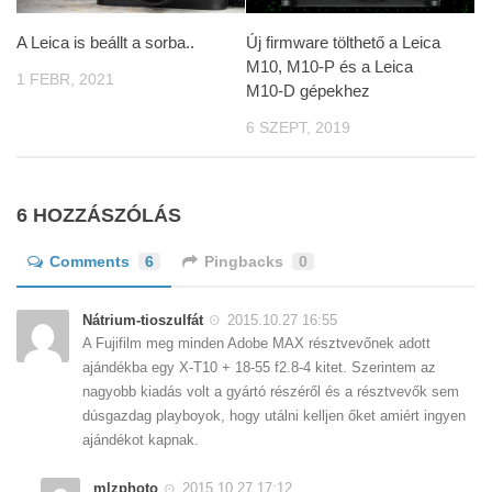
A Leica is beállt a sorba..
Új firmware tölthető a Leica
M10, M10-P és a Leica
1 FEBR, 2021
M10-D gépekhez
6 SZEPT, 2019
6 HOZZÁSZÓLÁS
Comments
6
Pingbacks
0
Nátrium-tioszulfát
2015.10.27 16:55
A Fujifilm meg minden Adobe MAX résztvevőnek adott
ajándékba egy X-T10 + 18-55 f2.8-4 kitet. Szerintem az
nagyobb kiadás volt a gyártó részéről és a résztvevők sem
dúsgazdag playboyok, hogy utálni kelljen őket amiért ingyen
ajándékot kapnak.
mlzphoto
2015.10.27 17:12