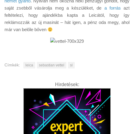
német gyártó
. Nyilván nem okozna neki pénzügyi gondot, hogy
Tanácsok
saját zsebből vásárolja meg a készüléket, de
a forrás
azt
Érdekességek
feltételezi, hogy ajándékba kapta a Leicától, hogy így
reklámozzák az új masinát – hát igen, a pénz oda megy, ahol
Helyszíni Riport
már van belőle bőven
E-BB
Címkék:
leica
sebastian vettel
sl
Hirdetések: