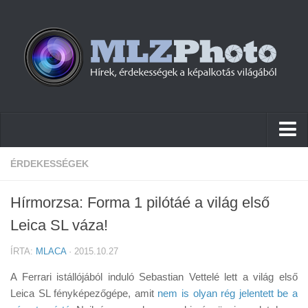
Hírek
ÉRDEKESSÉGEK
Pletykák
Hírmorzsa: Forma 1 pilótáé a világ első
Cikkek
Leica SL váza!
Szoftver
ÍRTA:
MLACA
· 2015.10.27
Firmware
A Ferrari istállójából induló Sebastian Vettelé lett a világ első
Tudástár
Leica SL fényképezőgépe, amit
nem is olyan rég jelentett be a