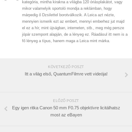
kategória, mintha kirakna a világba 120 óriásplakátot, vagy
mikor valamelyik sportoló mondja a reklámban, hogy
márpedig ő Dzsilettel borotválkozik. A Leica azt nézte,
mennyien ismerik ezt az embert, mennyi emberhez jut majd
el ez a hír, mint újságban, interneten, stb., meg még persze
jópár szempont alapján, de a lényeg ez. Ráadásul itt nem is a
fő lényeg a típus, hanem maga a Leica mint márka.
KÖVETKEZŐ POSZT
Itt a világ első, QuantumFilmre vett videója!
ELŐZŐ POSZT
Egy igen ritka Canon 50 mm F0.75 objektívre licitálhatsz
most az eBayen