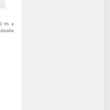
rű és a
tubusba