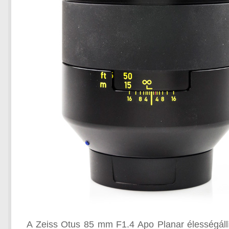
A Zeiss Otus 85 mm F1.4 Apo Planar élességállít