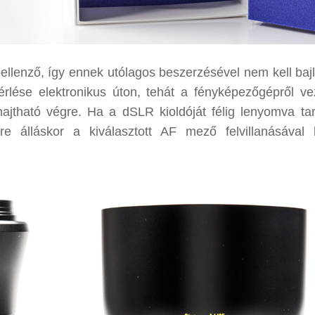
pellenző, így ennek utólagos beszerzésével nem kell bajl
lése elektronikus úton, tehát a fényképezőgépről ve
 hajtható végre. Ha a dSLR kioldóját félig lenyomva tar
re álláskor a kiválasztott AF mező felvillanásával