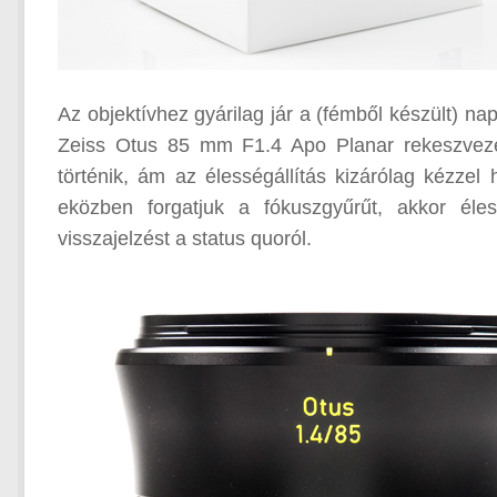
Az objektívhez gyárilag jár a (fémből készült) na
Zeiss Otus 85 mm F1.4 Apo Planar rekeszvezér
történik, ám az élességállítás kizárólag kézzel
eközben forgatjuk a fókuszgyűrűt, akkor éles
visszajelzést a status quoról.