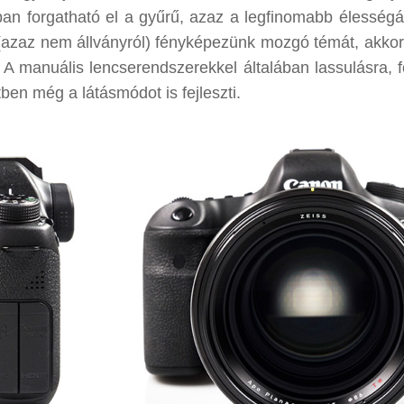
ban forgatható el a gyűrű, azaz a legfinomabb élességáll
l (azaz nem állványról) fényképezünk mozgó témát, akko
t! A manuális lencserendszerekkel általában lassulásra, 
ben még a látásmódot is fejleszti.