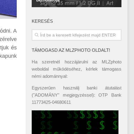
KERESÉS
ódni. A
zérelve
tjuk és
TÁMOGASD AZ MLZPHOTO OLDALT!
 kapunk
Ha szeretnél hozzájárulni az MLZphoto
weboldal működéséhez, kérlek támogass
némi adománnyal:
Egyszerűen használj banki átutalást
("ADOMÁNY" megjegyzéssel): OTP Bank
11773425-04680611