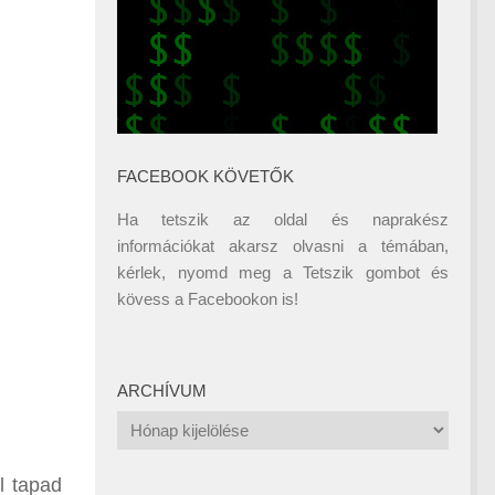
FACEBOOK KÖVETŐK
Ha tetszik az oldal és naprakész
információkat akarsz olvasni a témában,
kérlek, nyomd meg a Tetszik gombot és
kövess a
Facebookon
is!
ARCHÍVUM
Archívum
l tapad