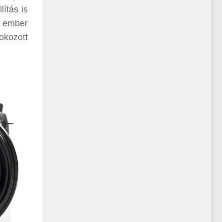
ítás is
r ember
fokozott