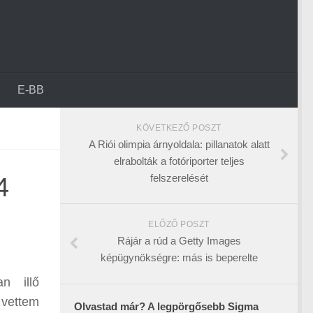
E-BB
KÖVETKEZŐ POSZT
A Riói olimpia árnyoldala: pillanatok alatt
elrabolták a fotóriporter teljes
felszerelését
4
ELŐZŐ POSZT
Rájár a rúd a Getty Images
képügynökségre: más is beperelte
n illő
vettem
Olvastad már? A legpörgősebb Sigma