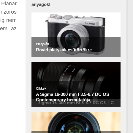
 Planar
anyagok!
enzoros
dig nem
ztem az