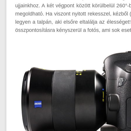
ujjainkhoz. A két végpont között körülbelül 260°-
megoldható. Ha viszont nyitott rekesszel, kézbő
legyen a talpán, aki elsőre eltalálja az élessége
összpontosításra kényszerül a fotós, ami sok eset