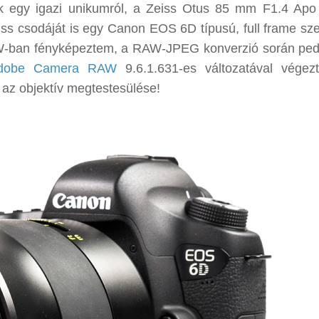
kk egy igazi unikumról, a Zeiss Otus 85 mm F1.4 Apo
eiss csodáját is egy Canon EOS 6D típusú, full frame sz
AW-ban fényképeztem, a RAW-JPEG konverzió során pe
dobe Camera RAW
9.6.1.631-es változatával vége
 az objektív megtestesülése!