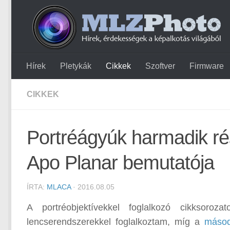
Hírek
Pletykák
Cikkek
Szoftver
Firmware
CIKKEK
Portréágyúk harmadik ré
Apo Planar bemutatója
ÍRTA:
MLACA
· 2016.08.05
A portréobjektívekkel foglalkozó cikksoroz
lencserendszerekkel foglalkoztam, míg a
másod