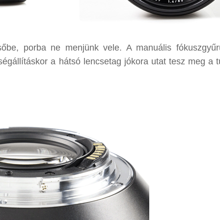
 esőbe, porba ne menjünk vele. A manuális fókuszgyű
ségállításkor a hátsó lencsetag jókora utat tesz meg a 