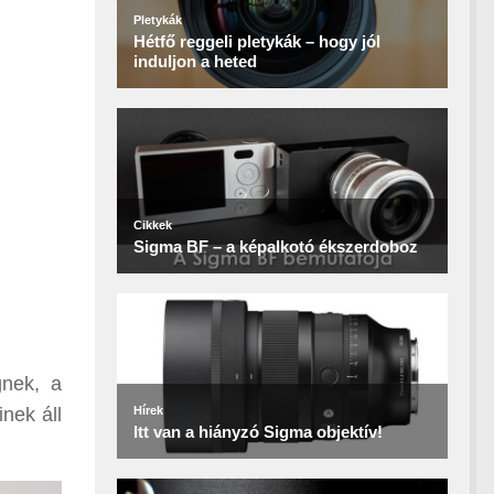
gnek, a
nek áll