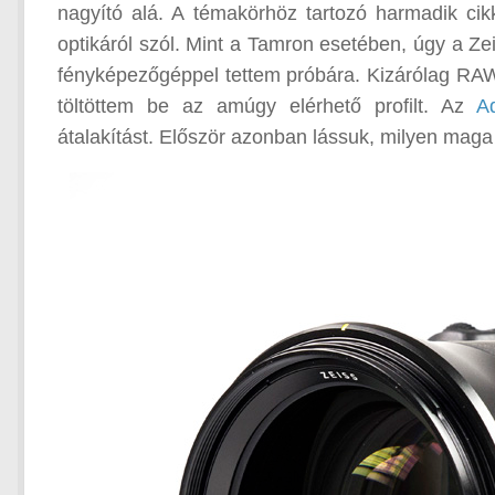
nagyító alá. A témakörhöz tartozó harmadik ci
optikáról szól. Mint a Tamron esetében, úgy a Z
fényképezőgéppel tettem próbára. Kizárólag R
töltöttem be az amúgy elérhető profilt. Az
A
átalakítást. Először azonban lássuk, milyen maga