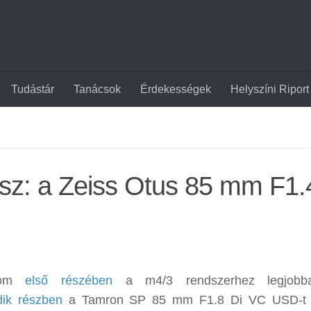
Tudástár
Tanácsok
Érdekességek
Helyszíni Riport
sz: a Zeiss Otus 85 mm F1.
atom
első részében
a m4/3 rendszerhez legjobba
ik részben
a Tamron SP 85 mm F1.8 Di VC USD-t 