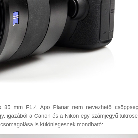
Otus 85 mm F1.4 Apo Planar nem nevezhető csöppsé
y, igazából a Canon és a Nikon egy számjegyű tükrösei
mék csomagolása is különlegesnek mondható: