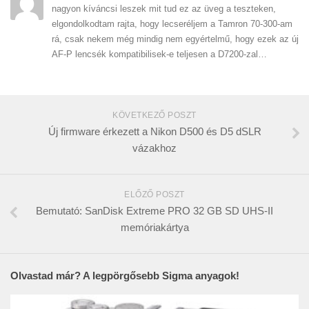
nagyon kíváncsi leszek mit tud ez az üveg a teszteken,
elgondolkodtam rajta, hogy lecseréljem a Tamron 70-300-am
rá, csak nekem még mindig nem egyértelmű, hogy ezek az új
AF-P lencsék kompatibilisek-e teljesen a D7200-zal…
KÖVETKEZŐ POSZT
Új firmware érkezett a Nikon D500 és D5 dSLR
vázakhoz
ELŐZŐ POSZT
Bemutató: SanDisk Extreme PRO 32 GB SD UHS-II
memóriakártya
Olvastad már? A legpörgősebb Sigma anyagok!