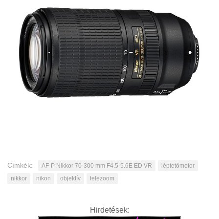
Címkék:
AF-P Nikkor 70-300 mm F4.5-5.6E ED VR
léptetőmotor
nikkor
nikon
objektív
telezoom
Hirdetések: