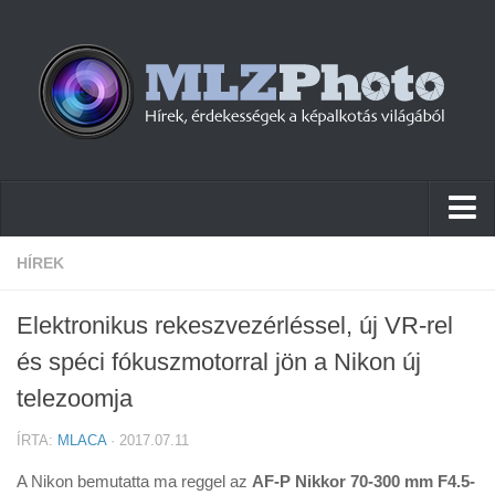
Hírek
HÍREK
Pletykák
Elektronikus rekeszvezérléssel, új VR-rel
Cikkek
és spéci fókuszmotorral jön a Nikon új
Szoftver
telezoomja
Firmware
ÍRTA:
MLACA
· 2017.07.11
Tudástár
A Nikon bemutatta ma reggel az
AF-P Nikkor 70-300 mm F4.5-