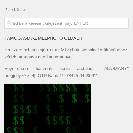
KERESÉS
TÁMOGASD AZ MLZPHOTO OLDALT!
Ha szeretnél hozzájárulni az MLZphoto weboldal működéséhez,
kérlek támogass némi adománnyal:
Egyszerűen használj banki átutalást ("ADOMÁNY"
megjegyzéssel): OTP Bank 11773425-04680611