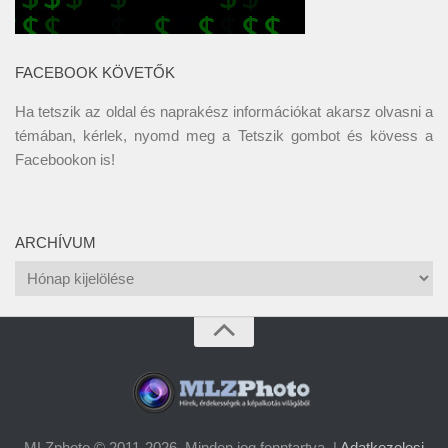
FACEBOOK KÖVETŐK
Ha tetszik az oldal és naprakész információkat akarsz olvasni a
témában, kérlek, nyomd meg a Tetszik gombot és kövess a
Facebookon
is!
ARCHÍVUM
Archívum
MLZphoto © 2011-2026. Minden jog fenntartva. |
Adatkezelesi