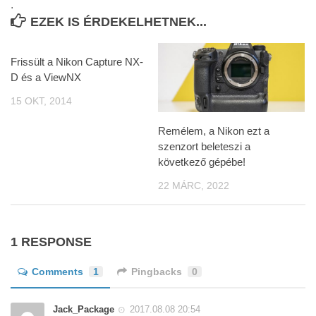
.
EZEK IS ÉRDEKELHETNEK...
Frissült a Nikon Capture NX-
D és a ViewNX
15 OKT, 2014
Remélem, a Nikon ezt a
szenzort beleteszi a
következő gépébe!
22 MÁRC, 2022
1 RESPONSE
Comments
1
Pingbacks
0
Jack_Package
2017.08.08 20:54