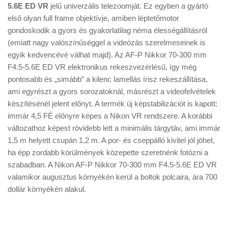
Tanácsok
5.6E ED VR
jelű univerzális telezoomját. Ez egyben a gyártó
első olyan full frame objektívje, amiben léptetőmotor
Érdekességek
gondoskodik a gyors és gyakorlatilag néma élességállításról
Helyszíni Riport
(emiatt nagy valószínűséggel a videózás szerelmeseinek is
egyik kedvencévé válhat majd). Az AF-P Nikkor 70-300 mm
E-BB
F4.5-5.6E ED VR elektronikus rekeszvezérlésű, így még
pontosabb és „simább” a kilenc lamellás írisz rekeszállítása,
ami egyrészt a gyors sorozatoknál, másrészt a videofelvételek
készítésénél jelent előnyt. A termék új képstabilizációt is kapott:
immár 4,5 FÉ előnyre képes a Nikon VR rendszere. A korábbi
változathoz képest rövidebb lett a minimális tárgytáv, ami immár
1,5 m helyett csupán 1,2 m. A por- és cseppálló kivitel jól jöhet,
ha épp zordabb körülmények közepette szeretnénk fotózni a
szabadban. A Nikon AF-P Nikkor 70-300 mm F4.5-5.6E ED VR
valamikor augusztus környékén kerül a boltok polcaira, ára 700
dollár környékén alakul.