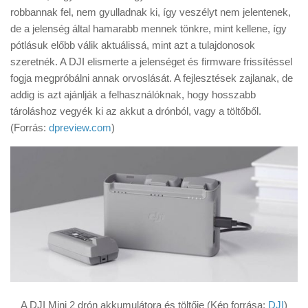
Tanácsok
robbannak fel, nem gyulladnak ki, így veszélyt nem jelentenek,
de a jelenség által hamarabb mennek tönkre, mint kellene, így
Érdekességek
pótlásuk előbb válik aktuálissá, mint azt a tulajdonosok
Helyszíni Riport
szeretnék. A DJI elismerte a jelenséget és firmware frissítéssel
fogja megpróbálni annak orvoslását. A fejlesztések zajlanak, de
E-BB
addig is azt ajánlják a felhasználóknak, hogy hosszabb
tároláshoz vegyék ki az akkut a drónból, vagy a töltőből.
(Forrás:
dpreview.com
)
A DJI Mini 2 drón akkumulátora és töltője (Kép forrása:
DJI
)