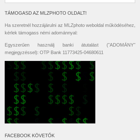
TÁMOGASD AZ MLZPHOTO OLDALT!
Ha szeretnél hozzájárulni az MLZphoto weboldal működéséhez,
kérlek támogass némi adománnyal:
Egyszerűen használj banki átutalást ("ADOMÁNY"
megjegyzéssel): OTP Bank 11773425-04680611
FACEBOOK KÖVETŐK