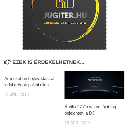
.
EZEK IS ÉRDEKELHETNEK...
Amerikában hajtóvadászat
indul drónok pilótái ellen
31 JÚL, 2015
Április 27-én valami újat fog
bejelenteni a DJI
15 ÁPR, 2020