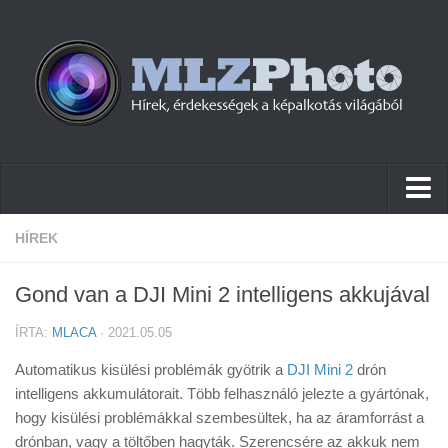
Hírek
HÍREK
Pletykák
Gond van a DJI Mini 2 intelligens akkujával
Cikkek
ÍRTA:
MLACA
· 2021.05.05
Szoftver
Automatikus kisülési problémák gyötrik a
DJI Mini 2
drón
Firmware
intelligens akkumulátorait. Több felhasználó jelezte a gyártónak,
hogy kisülési problémákkal szembesültek, ha az áramforrást a
Tudástár
drónban, vagy a töltőben hagyták. Szerencsére az akkuk nem