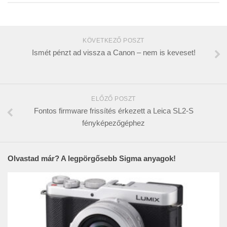
KÖVETKEZŐ POSZT
Ismét pénzt ad vissza a Canon – nem is keveset!
ELŐZŐ POSZT
Fontos firmware frissítés érkezett a Leica SL2-S
fényképezőgéphez
Olvastad már? A legpörgősebb Sigma anyagok!