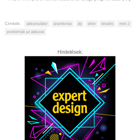
Címkék:
akkumulátor
áramforrás
dji
drón
kisülés
mini 2
problémák az akkuval
Hirdetések: