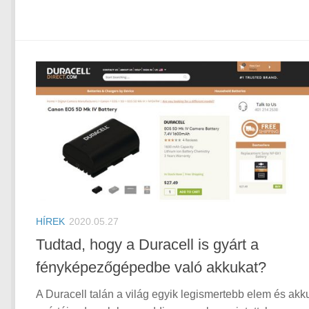
HÍREK
2020.05.27
Tudtad, hogy a Duracell is gyárt a
fényképezőgépedbe való akkukat?
A Duracell talán a világ egyik legismertebb elem és akk