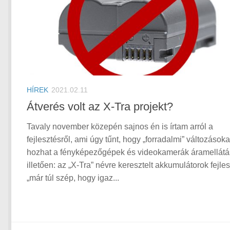
HÍREK
2021.02.11
Átverés volt az X-Tra projekt?
Tavaly november közepén sajnos én is írtam arról a
fejlesztésről, ami úgy tűnt, hogy „forradalmi” változásoka
hozhat a fényképezőgépek és videokamerák áramellátá
illetően: az „X-Tra” névre keresztelt akkumulátorok fejles
„már túl szép, hogy igaz...