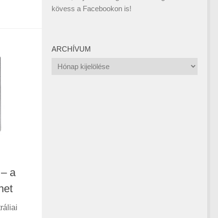
kövess a
Facebookon
is!
ARCHÍVUM
Archívum
 – a
het
ráliai