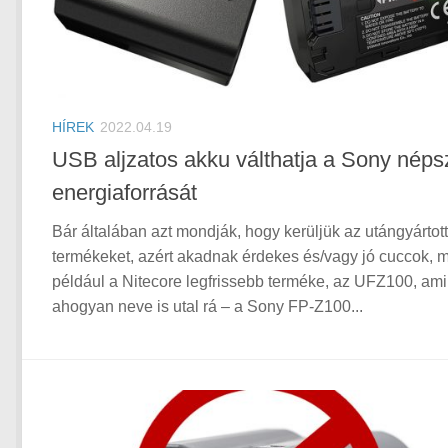
HÍREK
2022.04.19
USB aljzatos akku válthatja a Sony néps
energiaforrását
Bár általában azt mondják, hogy kerüljük az utángyártott
termékeket, azért akadnak érdekes és/vagy jó cuccok, m
például a Nitecore legfrissebb terméke, az UFZ100, ami
ahogyan neve is utal rá – a Sony FP-Z100...