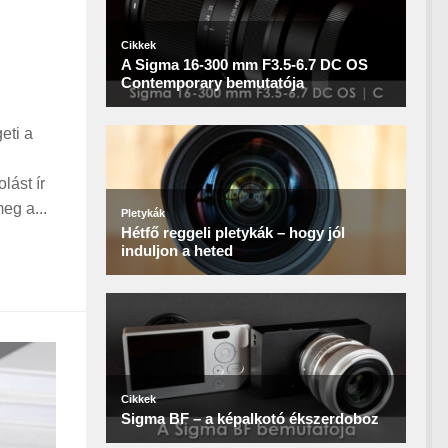
eti a
lást ír
eg a...