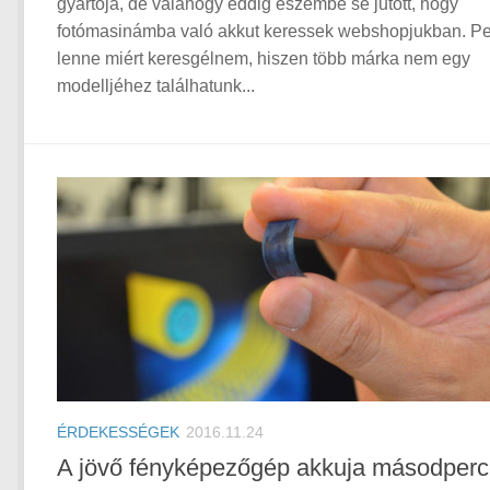
gyártója, de valahogy eddig eszembe se jutott, hogy
fotómasinámba való akkut keressek webshopjukban. P
lenne miért keresgélnem, hiszen több márka nem egy
modelljéhez találhatunk...
ÉRDEKESSÉGEK
2016.11.24
A jövő fényképezőgép akkuja másodper