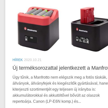
HÍREK
2020.10.21
Új terméksorozattal jelentkezett a Manfro
Úgy tűnik, a Manfrotto nem elégszik meg a fotós táskák,
állványok, állványfejek és kiegészítők gyártásával, han
kiterjeszti szortimentjét egy teljesen új irányba is:
akkumulátorokkal és akkutöltővel bővült az olaszok
repertoárja. Canon (LP-E6N komp.) és...