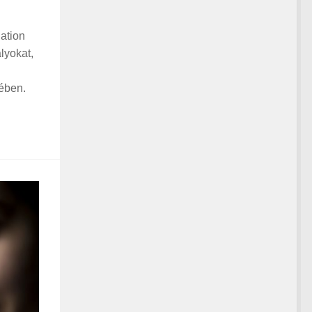
ation
lyokat,
ében.