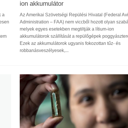
ion akkumulátor
k a
Az Amerikai Szövetségi Repülési Hivatal (Federal Avi
jesen
Administration – FAA) nem viccből hozott olyan szabá
melyek egyes esetekben megtiltják a lítium-ion
etem
akkumulátorok szállítását a repülőgépek poggyászter
Ezek az akkumulátorok ugyanis fokozottan tűz- és
robbanásveszélyesek,...