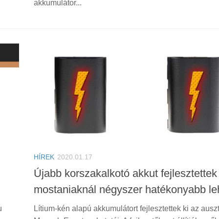
akkumulátor...
HÍREK
2020.01.17
Újabb korszakalkotó akkut fejlesztettek
mostaniaknál négyszer hatékonyabb le
u
Lítium-kén alapú akkumulátort fejlesztettek ki az auszt