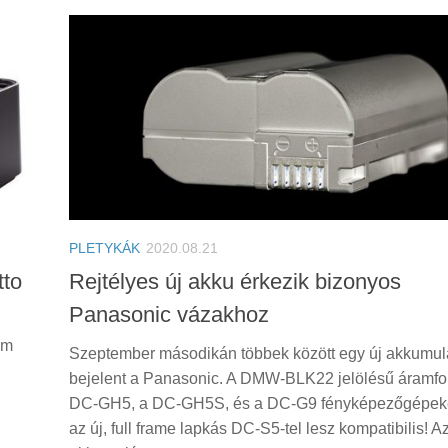
PLETYKÁK
2020.08.21
tto
Rejtélyes új akku érkezik bizonyos
Panasonic vázakhoz
em
Szeptember másodikán többek között egy új akkumulá
bejelent a Panasonic. A DMW-BLK22 jelölésű áramfo
DC-GH5, a DC-GH5S, és a DC-G9 fényképezőgépeke
az új, full frame lapkás DC-S5-tel lesz kompatibilis! A