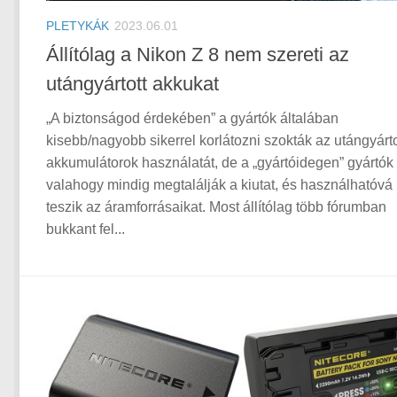
PLETYKÁK
2023.06.01
Állítólag a Nikon Z 8 nem szereti az
utángyártott akkukat
„A biztonságod érdekében” a gyártók általában
kisebb/nagyobb sikerrel korlátozni szokták az utángyárto
akkumulátorok használatát, de a „gyártóidegen” gyártók
valahogy mindig megtalálják a kiutat, és használhatóvá
teszik az áramforrásaikat. Most állítólag több fórumban
bukkant fel...