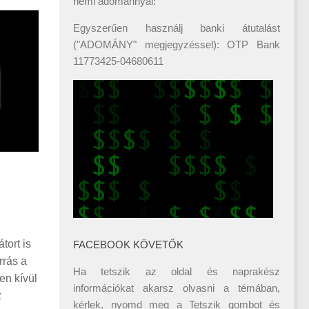
némi adománnyal:
Egyszerűen használj banki átutalást
("ADOMÁNY" megjegyzéssel): OTP Bank
11773425-04680611
tort is
FACEBOOK KÖVETŐK
rrás a
Ha tetszik az oldal és naprakész
n kívül
információkat akarsz olvasni a témában,
z
kérlek, nyomd meg a Tetszik gombot és