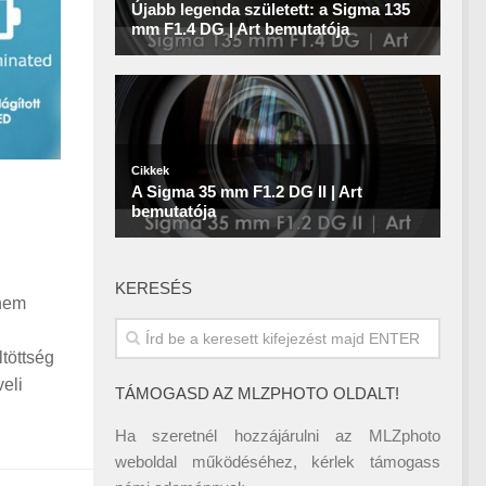
KERESÉS
 nem
i
töttség
eli
TÁMOGASD AZ MLZPHOTO OLDALT!
Ha szeretnél hozzájárulni az MLZphoto
weboldal működéséhez, kérlek támogass