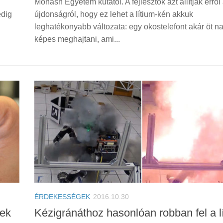
Monash Egyetem kutatói. A fejlesztők azt állítják erről
edig
újdonságról, hogy ez lehet a lítium-kén akkuk
leghatékonyabb változata: egy okostelefont akár öt na
képes meghajtani, ami...
ÉRDEKESSÉGEK
2016.10.30
cek
Kézigránáthoz hasonlóan robban fel a l