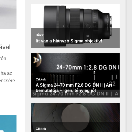
ával
rón
 ha az
encsére