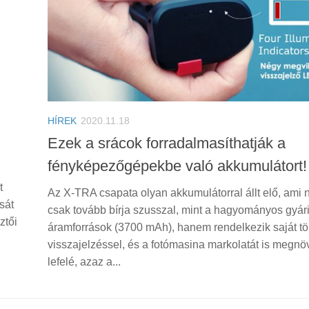
HÍREK
2020.11.18
Ezek a srácok forradalmasíthatják a
fényképezőgépekbe való akkumulátort!
t
Az X-TRA csapata olyan akkumulátorral állt elő, ami
sát
csak tovább bírja szusszal, mint a hagyományos gyár
ztői
áramforrások (3700 mAh), hanem rendelkezik saját töl
visszajelzéssel, és a fotómasina markolatát is megnöv
lefelé, azaz a...