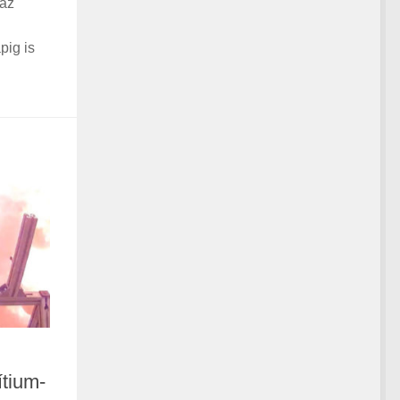
 az
pig is
ítium-