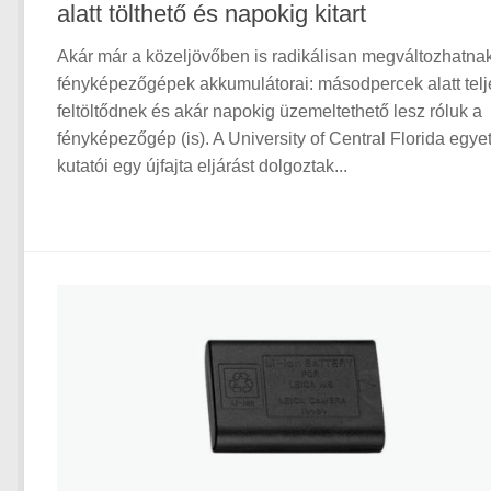
alatt tölthető és napokig kitart
Akár már a közeljövőben is radikálisan megváltozhatna
fényképezőgépek akkumulátorai: másodpercek alatt tel
feltöltődnek és akár napokig üzemeltethető lesz róluk a
fényképezőgép (is). A University of Central Florida egy
kutatói egy újfajta eljárást dolgoztak...