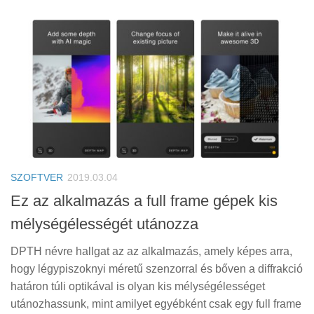
SZOFTVER
2019.03.04
Ez az alkalmazás a full frame gépek kis
mélységélességét utánozza
DPTH névre hallgat az az alkalmazás, amely képes arra,
hogy légypiszoknyi méretű szenzorral és bőven a diffrakció
határon túli optikával is olyan kis mélységélességet
utánozhassunk, mint amilyet egyébként csak egy full frame