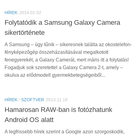
HÍREK
2014.01.02
Folytatódik a Samsung Galaxy Camera
sikertörténete
A Samsung – úgy tűnik – sikeresnek találta az okostelefon-
fényképezőgép összeházasításával megalkotott
fenegyerekét, a Galaxy Camerát, mert máris itt a folytatás!
Fogadjuk sok szeretettel a Galaxy Camera 2-t, amely –
okulva az elődmodell gyermekbetegségeiből...
HÍREK
/
SZOFTVER
2013.11.18
Hamarosan RAW-ban is fotózhatunk
Android OS alatt
A legfrissebb hírek szerint a Google azon szorgoskodik,