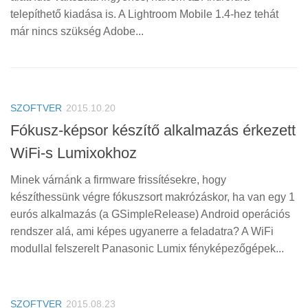
telepíthető kiadása is. A Lightroom Mobile 1.4-hez tehát
már nincs szükség Adobe...
SZOFTVER
2015.10.20
Fókusz-képsor készítő alkalmazás érkezett
WiFi-s Lumixokhoz
Minek várnánk a firmware frissítésekre, hogy
készíthessünk végre fókuszsort makrózáskor, ha van egy 1
eurós alkalmazás (a GSimpleRelease) Android operációs
rendszer alá, ami képes ugyanerre a feladatra? A WiFi
modullal felszerelt Panasonic Lumix fényképezőgépek...
SZOFTVER
2015.08.23