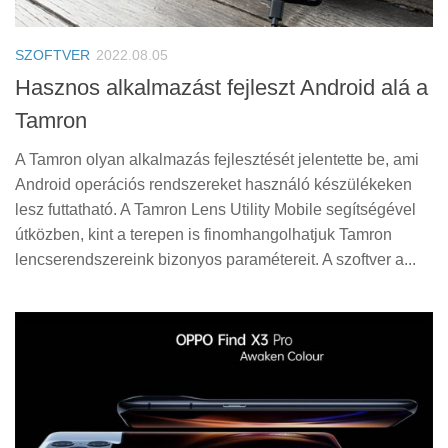
Tanácsok
Érdekességek
SZOFTVER
2022.08.05
Helyszíni Riport
Hasznos alkalmazást fejleszt Android alá a
Tamron
E-BB
A Tamron olyan alkalmazás fejlesztését jelentette be, ami
Android operációs rendszereket használó készülékeken
lesz futtatható. A Tamron Lens Utility Mobile segítségével
útközben, kint a terepen is finomhangolhatjuk Tamron
lencserendszereink bizonyos paramétereit. A szoftver a...