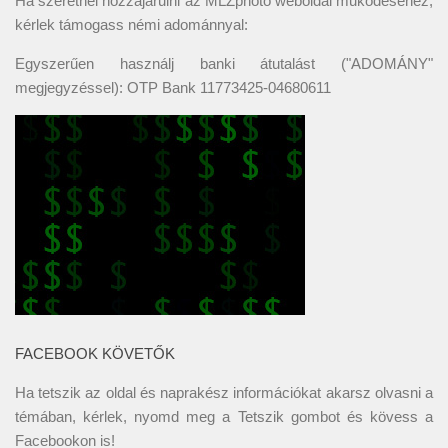
Ha szeretnél hozzájárulni az MLZphoto weboldal működéséhez,
kérlek támogass némi adománnyal:
Egyszerűen használj banki átutalást ("ADOMÁNY"
megjegyzéssel): OTP Bank 11773425-04680611
FACEBOOK KÖVETŐK
Ha tetszik az oldal és naprakész információkat akarsz olvasni a
témában, kérlek, nyomd meg a Tetszik gombot és kövess a
Facebookon
is!