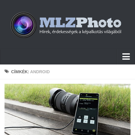
Hírek
CÍMKÉK:
ANDROID
Pletykák
Cikkek
Szoftver
Firmware
Tudástár