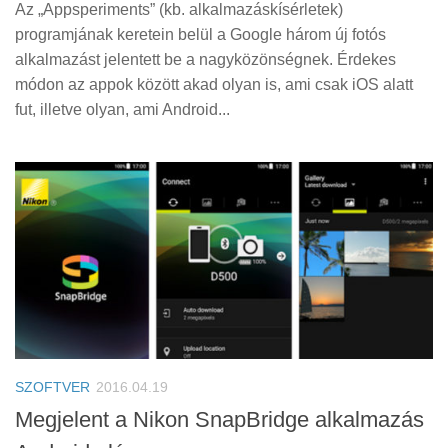
Az „Appsperiments” (kb. alkalmazáskísérletek)
programjának keretein belül a Google három új fotós
alkalmazást jelentett be a nagyközönségnek. Érdekes
módon az appok között akad olyan is, ami csak iOS alatt
fut, illetve olyan, ami Android...
SZOFTVER
2016.04.19
Megjelent a Nikon SnapBridge alkalmazás