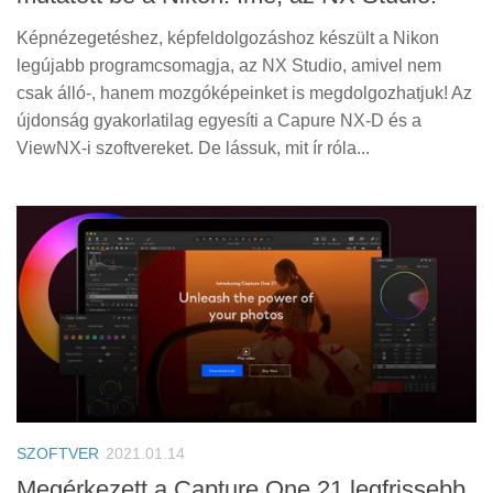
Képnézegetéshez, képfeldolgozáshoz készült a Nikon
legújabb programcsomagja, az NX Studio, amivel nem
csak álló-, hanem mozgóképeinket is megdolgozhatjuk! Az
újdonság gyakorlatilag egyesíti a Capure NX-D és a
ViewNX-i szoftvereket. De lássuk, mit ír róla...
SZOFTVER
2021.01.14
Megérkezett a Capture One 21 legfrissebb