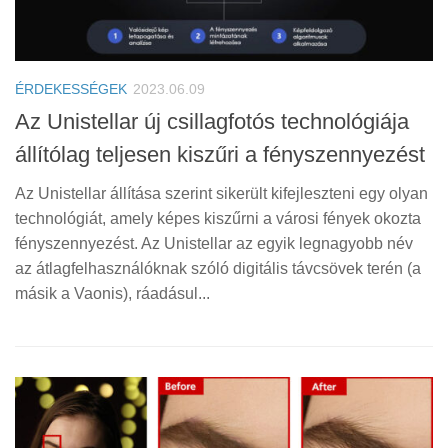
ÉRDEKESSÉGEK
2023.06.09
Az Unistellar új csillagfotós technológiája
állítólag teljesen kiszűri a fényszennyezést
Az Unistellar állítása szerint sikerült kifejleszteni egy olyan
technológiát, amely képes kiszűrni a városi fények okozta
fényszennyezést. Az Unistellar az egyik legnagyobb név
az átlagfelhasználóknak szóló digitális távcsövek terén (a
másik a Vaonis), ráadásul...