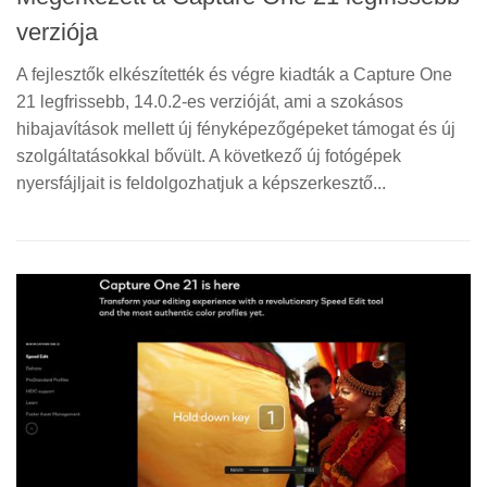
verziója
A fejlesztők elkészítették és végre kiadták a Capture One
21 legfrissebb, 14.0.2-es verzióját, ami a szokásos
hibajavítások mellett új fényképezőgépeket támogat és új
szolgáltatásokkal bővült. A következő új fotógépek
nyersfájljait is feldolgozhatjuk a képszerkesztő...