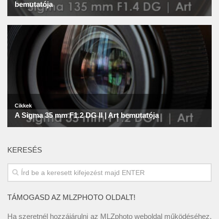
KERESÉS
TÁMOGASD AZ MLZPHOTO OLDALT!
Ha szeretnél hozzájárulni az MLZphoto weboldal működéséhez,