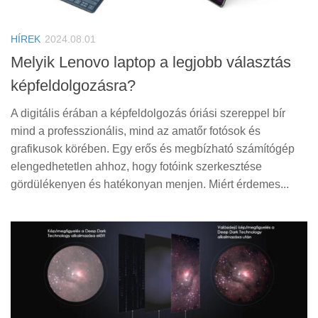
Tanácsok
Érdekességek
HÍREK
2024.08.01
Helyszíni Riport
Melyik Lenovo laptop a legjobb választás
képfeldolgozásra?
E-BB
A digitális érában a képfeldolgozás óriási szereppel bír
mind a professzionális, mind az amatőr fotósok és
grafikusok körében. Egy erős és megbízható számítógép
elengedhetetlen ahhoz, hogy fotóink szerkesztése
gördülékenyen és hatékonyan menjen. Miért érdemes...