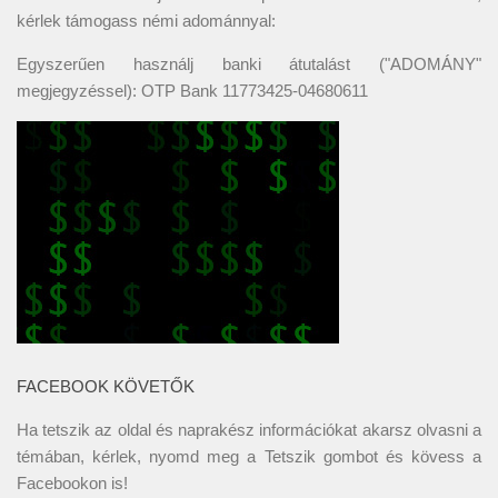
kérlek támogass némi adománnyal:
Egyszerűen használj banki átutalást ("ADOMÁNY"
megjegyzéssel): OTP Bank 11773425-04680611
FACEBOOK KÖVETŐK
Ha tetszik az oldal és naprakész információkat akarsz olvasni a
témában, kérlek, nyomd meg a Tetszik gombot és kövess a
Facebookon
is!