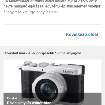
hangulatvilágának teljes átalakítására. A FastPhotoStyle
névre hallgató eljárással egy fénykép stíluselemeit vihetjük
át egy másikra úgy, hogy (szinte)...
Következő oldal »
Olvastad már? A legpörgősebb Sigma anyagok!