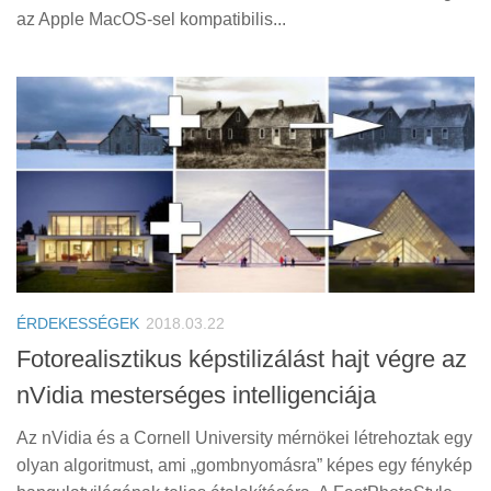
az Apple MacOS-sel kompatibilis...
ÉRDEKESSÉGEK
2018.03.22
Fotorealisztikus képstilizálást hajt végre az
nVidia mesterséges intelligenciája
Az nVidia és a Cornell University mérnökei létrehoztak egy
olyan algoritmust, ami „gombnyomásra” képes egy fénykép