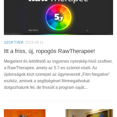
SZOFTVER
2019.09.11
Itt a friss, új, ropogós RawTherapee!
Megjelent és letölthető az ingyenes nyerskép-hívó szoftver,
a RawTherapee, amely az 5.7-es számot viseli. Az
újdonságok közt szerepel az úgynevezett „Film Negative”
eszköz, aminek a segítségével filmnegatívokat
dolgozhatunk fel, de frissült a program saját...