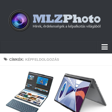
Hírek
CÍMKÉK:
KÉPFELDOLGOZÁS
Pletykák
Cikkek
Szoftver
Firmware
Tudástár