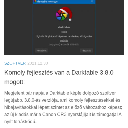
SZOFTVER
2021.12.30
Komoly fejlesztés van a Darktable 3.8.0
mögött!
Megjelent pár napja a Darktable képfeldolgozó szoftver
legújabb, 3.8.0-ás verziója, ami komoly fejlesztésekkel és
hibajavításokkal lépett szintet az előző változathoz képest;
az új kiadás már a Canon CR3 nyersfájljait is támogatja! A
nyílt forráskódú...