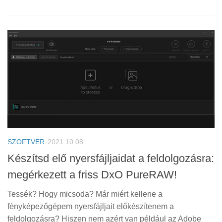
SZOFTVER
2021.10.08
Készítsd elő nyersfájljaidat a feldolgozásra:
megérkezett a friss DxO PureRAW!
Tessék? Hogy micsoda? Már miért kellene a
fényképezőgépem nyersfájljait előkészítenem a
feldolgozásra? Hiszen nem azért van például az Adobe