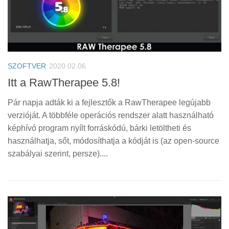
SZOFTVER
2020.02.06
Itt a RawTherapee 5.8!
Pár napja adták ki a fejlesztők a RawTherapee legújabb
verzióját. A többféle operációs rendszer alatt használható
képhívó program nyílt forráskódú, bárki letöltheti és
használhatja, sőt, módosíthatja a kódját is (az open-source
szabályai szerint, persze)....