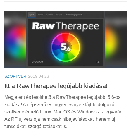
SZOFTVER
2019.04.23
Itt a RawTherapee legújabb kiadása!
Megjelent és letölthető a RawTherapee legújabb, 5.6-os
kiadása! A népszerű és ingyenes nyersfájl-feldolgozó
szoftver elérhető Linux, Mac OS és Windows alá egyaránt.
Az RT új verziója nem csak hibajavításokat, hanem új
funkciókat, szolgáltatásokat is...