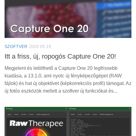
SZOFTVER
2020.05.19
Itt a friss, új, ropogós Capture One 20!
Megjelent és letölthető a Capture One 20 legfrissebb
kiadása, a 13.1.0, ami nyolc új fényképezőgépet (RAW
fájlok) és hat új objektívet (képkorrekciós profil) támogat. Az
új fotós eszközök mellett a szoftver új funkciókat és...