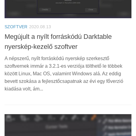
SZOFTVER
2020.08.13
Megújult a nyílt forráskódú Darktable
nyerskép-kezelő szoftver
A népszerű, nyílt forráskódú nyerskép szerkesztő
szoftvernek immár a 3.2.1-es verziója tölthető le többek
között Linux, Mac OS, valamint Windows alá. Az eddig
bevett szokása a fejlesztőcsapatnak az évi egy főverzió
kiadása volt, ám...